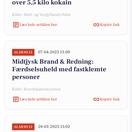
over 5,5 kilo kokain
Kilde: Midt- og Vestjyllands Politi
Læs hele artiklen her
Kopiér link
07-04-2025 13:00
ALARM112
Midtjysk Brand & Redning:
Færdselsuheld med fastklemte
personer
Kilde: Beredskabsstyrelsen
Læs hele artiklen her
Kopiér link
28-03-2025 15:02
ALARM112