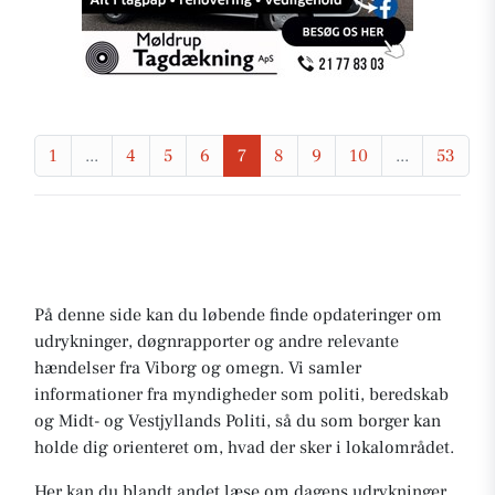
1
...
4
5
6
7
8
9
10
...
53
På denne side kan du løbende finde opdateringer om
udrykninger, døgnrapporter og andre relevante
hændelser fra Viborg og omegn. Vi samler
informationer fra myndigheder som politi, beredskab
og Midt- og Vestjyllands Politi, så du som borger kan
holde dig orienteret om, hvad der sker i lokalområdet.
Her kan du blandt andet læse om dagens udrykninger,