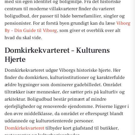
med sin egen identitet og boligmiljø. Fra det historiske
centrum til moderne villakvarterer finder du varieret
boligudbud, der passer til både børnefamilier, singler og
pensionister. For at forstå byen grundigt kan du læse
Viborg
By – Din Guide til Viborg
, som giver et overblik over alt
hvad du skal vide.
Domkirkekvarteret – Kulturens
Hjerte
Domkirkekvarteret udgør Viborgs historiske hjerte. Her
finder du domkirken, kulturinstitutioner og karakterfulde
ældre bygninger som dominerer gadebilledet. Området
tiltrækker især mennesker, der sætter pris på kulturliv og
arkitektur. Boligudbud består primært af mindre
ejerlejligheder og renoverede ejendomme. Priserne ligger i
den øvre middelklasse, da området er efterspurgt blandt
uddannede og kulturorienterede personer.
Domkirkekvarteret
tilbyder kort gåafstand til butikker,