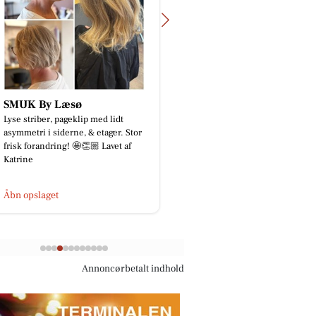
SMUK By Læsø
Viborg Gulvforu
Lyse striber, pageklip med lidt
Tilbage fra ferien ! 💪 O
asymmetri i siderne, & etager. Stor
ikke snydes for et lille 
frisk forandring! 🤩👏🏼 Lavet af
hvordan ugen er startet.
Katrine
gang med mont...
Åbn opslaget
Åbn opslaget
Annoncørbetalt indhold