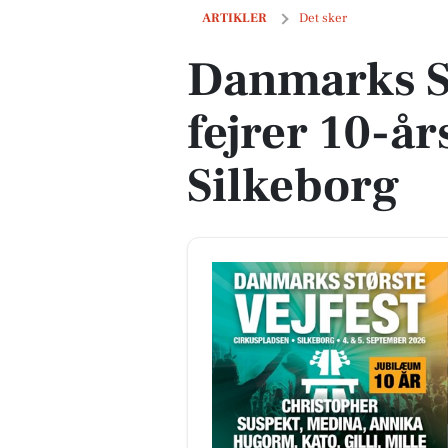
Danmarks Største Vejfest fejrer 10-års
ARTIKLER
Det sker
Danmarks St
fejrer 10-år
Silkeborg