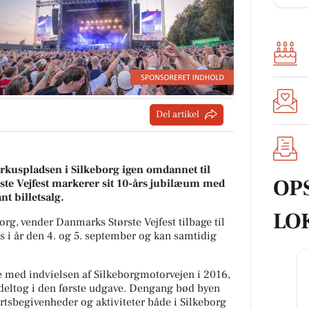
Del artikel
irkuspladsen i Silkeborg igen omdannet til
OP
rste Vejfest markerer sit 10-års jubilæum med
t billetsalg.
LO
, vender Danmarks Største Vejfest tilbage til
s i år den 4. og 5. september og kan samtidig
se med indvielsen af Silkeborgmotorvejen i 2016,
eltog i den første udgave. Dengang bød byen
tsbegivenheder og aktiviteter både i Silkeborg