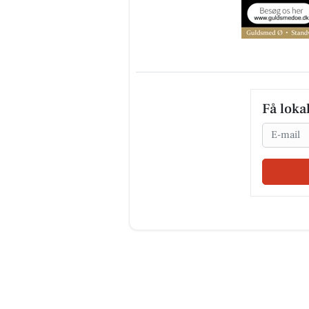
Få loka
Email