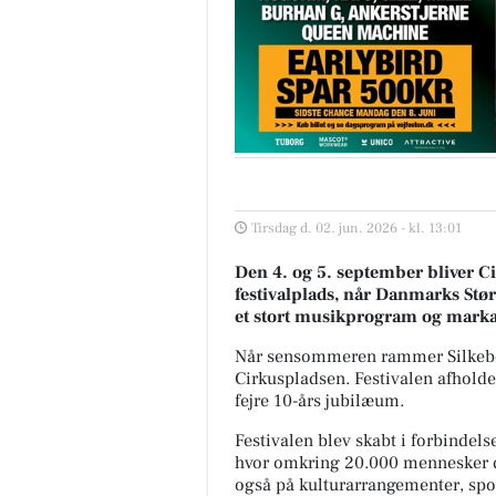
Tirsdag d. 02. jun. 2026 - kl. 13:01
Den 4. og 5. september bliver C
festivalplads, når Danmarks Stø
et stort musikprogram og markan
Når sensommeren rammer Silkeborg
Cirkuspladsen. Festivalen afholde
fejre 10-års jubilæum.
Festivalen blev skabt i forbindel
hvor omkring 20.000 mennesker d
også på kulturarrangementer, spor