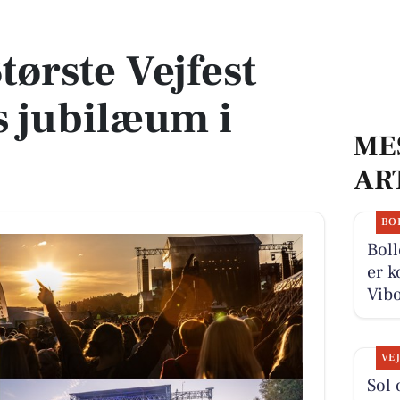
 jubilæum i Silkeborg
ørste Vejfest
s jubilæum i
ME
AR
BO
Boll
er k
Vibo
VE
Sol 