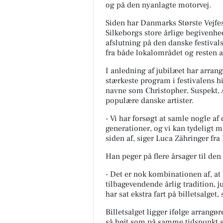
og på den nyanlagte motorvej.
Siden har Danmarks Største Vejfest
Silkeborgs store årlige begivenhed
afslutning på den danske festivals
fra både lokalområdet og resten a
I anledning af jubilæet har arra
ERÆN RENGØRING
KlipTone - Frisør &
stærkeste program i festivalens h
ÅBENT LAGERSALG🧽 Med
Parykhus
navne som Christopher, Suspekt, 
 af gode tilbud og en
Hejsa Jeg er så klar og glæder
populære danske artister.
 GAVE Torsdag den 6/8-
til at hjælpe dig med nyt hår ef
ra kl 13-17 Viborgvej 11F,
en fantastisk skøn minderig
- Vi har forsøgt at samle nogle af
k...
sommerferie🌞😎 kh Liane ...
generationer, og vi kan tydeligt m
siden af, siger Luca Zähringer fra
pslaget
Åbn opslaget
Han peger på flere årsager til den 
- Det er nok kombinationen af, at 
tilbagevendende årlig tradition,
har sat ekstra fart på billetsalget,
Billetsalget ligger ifølge arran
så højt som på samme tidspunkt si