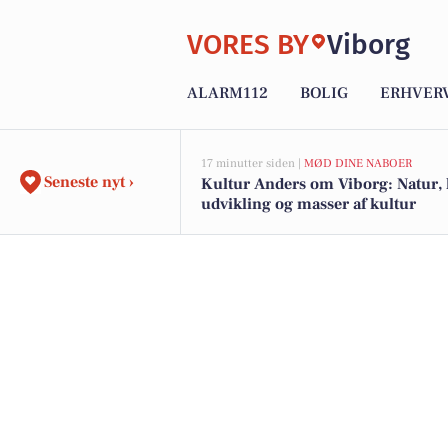
VORES BY
Viborg
ALARM112
BOLIG
ERHVER
17 minutter siden |
MØD DINE NABOER
Seneste nyt ›
Kultur Anders om Viborg: Natur, h
udvikling og masser af kultur