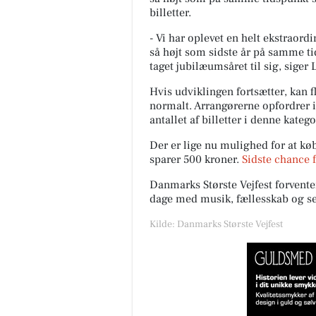
billetter.
- Vi har oplevet en helt ekstraord
så højt som sidste år på samme tid
taget jubilæumsåret til sig, siger
Hvis udviklingen fortsætter, kan fl
normalt. Arrangørerne opfordrer i
antallet af billetter i denne katego
Der er lige nu mulighed for at køb
sparer 500 kroner.
Sidste chance f
Danmarks Største Vejfest forventer 
dage med musik, fællesskab og s
Kilde: Danmarks Største Vejfest