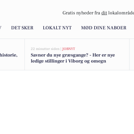
Gratis nyheder fra
dit
lokalområde
V
DET SKER
LOKALT NYT
MØD DINE NABOER
22 minutter siden |
JOBNYT
istorie,
Savner du nye græsgange? - Her er nye
ledige stillinger i Viborg og omegn