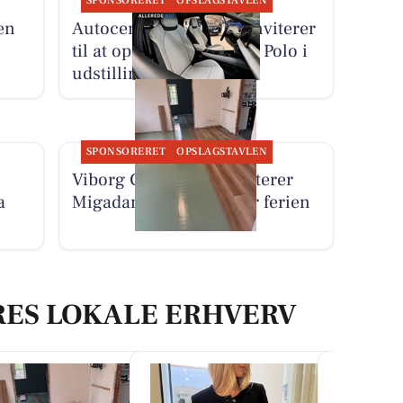
SPONSORERET
OPSLAGSTAVLEN
en
Autocentralen Viborg inviterer
til at opleve den nye ID. Polo i
udstillingen
SPONSORERET
OPSLAGSTAVLEN
Viborg Gulvforum monterer
a
Migadan LVT-gulv efter ferien
RES LOKALE ERHVERV