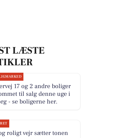
ST LÆSTE
TIKLER
LIGMARKED
ervej 17 og 2 andre boliger
ommet til salg denne uge i
rg - se boligerne her.
JRET
og roligt vejr sætter tonen