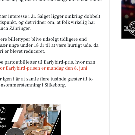
inær interesse i år. Salget ligger omkring dobbelt
spunkt, og det vidner om, at folk virkelig har
 Luca Zähringer.
ere billettyper blive udsolgt tidligere end
sær unge under 18 år til at være hurtigt ude, da
ri er blevet reduceret.
e partoutbilletter til Earlybird-pris, hvor man
or Earlybird-prisen er mandag den 8. juni.
igen i år at samle flere tusinde gæster til to
ensommerstemning i Silkeborg.