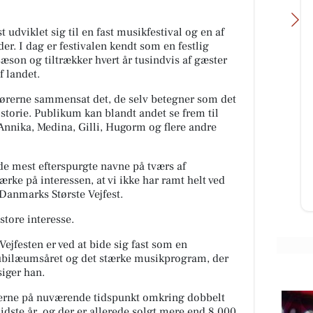
 udviklet sig til en fast musikfestival og en af
er. I dag er festivalen kendt som en festlig
æson og tiltrækker hvert år tusindvis af gæster
f landet.
ngørerne sammensat det, de selv betegner som det
Bandhan Viborg
istorie. Publikum kan blandt andet se frem til
🥣 Har du prøvet en af vores
Annika, Medina, Gilli, Hugorm og flere andre
kunders favoritter? ✨ Pani Puri er
 mig
en klassisk indisk street food-
ter
specialitet, der byder på en ...
 de mest efterspurgte navne på tværs af
ærke på interessen, at vi ikke har ramt helt ved
 Danmarks Største Vejfest.
Åbn opslaget
store interesse.
Vejfesten er ved at bide sig fast som en
 jubilæumsåret og det stærke musikprogram, der
 siger han.
gørerne på nuværende tidspunkt omkring dobbelt
dste år, og der er allerede solgt mere end 8.000