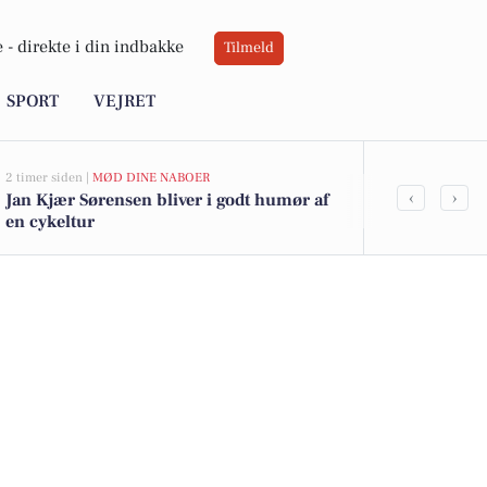
 -
direkte i din indbakke
Tilmeld
SPORT
VEJRET
2 timer siden |
MØD DINE NABOER
6 timer siden |
V
‹
›
Jan Kjær Sørensen bliver i godt humør af
Sol og roligt
en cykeltur