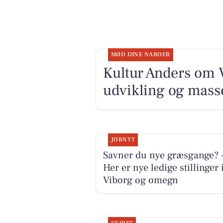
MØD DINE NABOER
Kultur Anders om V
udvikling og masse
JOBNYT
Savner du nye græsgange? 
Her er nye ledige stillinger 
Viborg og omegn