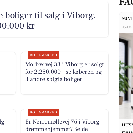
FA
 boliger til salg i Viborg.
SUV
900.000 kr
05-08
BOLIGMARKED
Morbærvej 33 i Viborg er solgt
for 2.250.000 - se køberen og
3 andre solgte boliger
BOLIGMARKED
lg
Er Nørremøllevej 76 i Viborg
HUSK
drømmehjemmet? Se de
masse