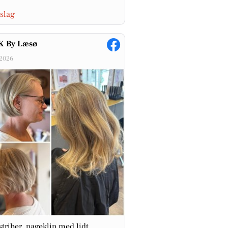
slag
 By Læsø
-2026
striber, pageklip med lidt