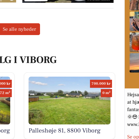
Se alle nyheder
LG I VIBORG
000 kr
700.000 kr
2
2
172 m
0 m
Hejsa
at hj
fanta
🌞😎 
www.k
borg
Palleshøje 81, 8800 Viborg
Se op