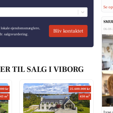
Se op
SMUK
re lokale ejendomsmæglere,
06-08
Bliv kontaktet
dr. salgsvurdering.
R TIL SALG I VIBORG
000 kr
25.600.000 kr
2
2
43 m
450 m
Lyse 