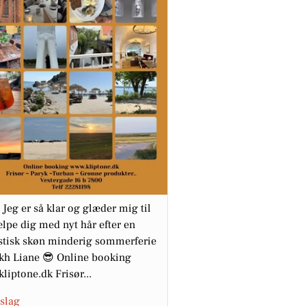
 Jeg er så klar og glæder mig til
ælpe dig med nyt hår efter en
stisk skøn minderig sommerferie
kh Liane 😎 Online booking
liptone.dk Frisør...
slag