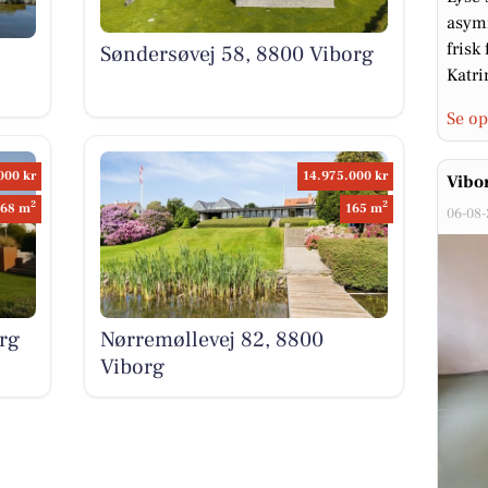
asymm
frisk
Søndersøvej 58, 8800 Viborg
Katri
Se op
000 kr
14.975.000 kr
Vibo
2
2
68 m
165 m
06-08
rg
Nørremøllevej 82, 8800
Viborg