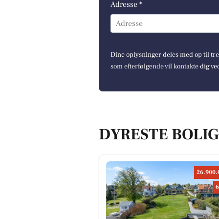
Adresse *
Adresse
Dine oplysninger deles med op til t
som efterfølgende vil kontakte dig ve
DYRESTE BOLIGE
26.900.
6