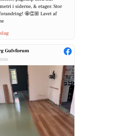
etri i siderne, & etager. Stor
 forandring! 🤩👏🏼 Lavet af
ne
slag
rg Gulvforum
-2026