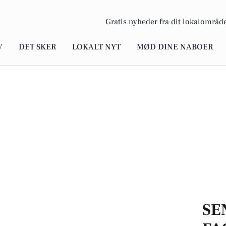
Gratis nyheder fra
dit
lokalområde
V
DET SKER
LOKALT NYT
MØD DINE NABOER
SE