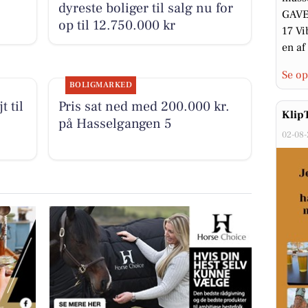
dyreste boliger til salg nu for
GAVE 
op til 12.750.000 kr
17 Vi
en af 
Se op
BOLIGMARKED
t til
Pris sat ned med 200.000 kr.
Klip
på Hasselgangen 5
02-08