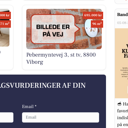
Band
000 kr
695.000 kr
05-08
2
2
71 m
96 m
0
Pebermyntevej 3, st tv, 8800
Viborg
ALGSVURDERINGER AF DIN
🥣 Ha
Email *
favor
indis
på en