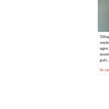
Tilba
snyde
ugen 
monte
gulv..
Se op