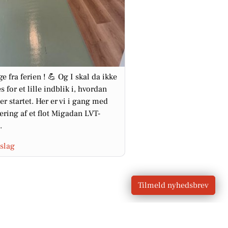
ge fra ferien ! 💪 Og I skal da ikke
s for et lille indblik i, hvordan
er startet. Her er vi i gang med
ring af et flot Migadan LVT-
.
slag
Tilmeld nyhedsbrev