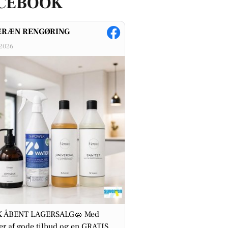
CEBOOK
ERÆN RENGØRING
-2026
 ÅBENT LAGERSALG🧽 Med
r af gode tilbud og en GRATIS