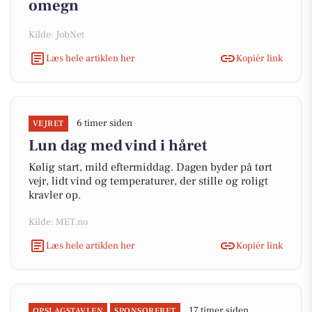
omegn
Kilde: JobNet
Læs hele artiklen her
Kopiér link
6 timer siden
VEJRET
Lun dag med vind i håret
Kølig start, mild eftermiddag. Dagen byder på tørt
vejr, lidt vind og temperaturer, der stille og roligt
kravler op.
Kilde: MET.no
Læs hele artiklen her
Kopiér link
17 timer siden
OPSLAGSTAVLEN
SPONSORERET