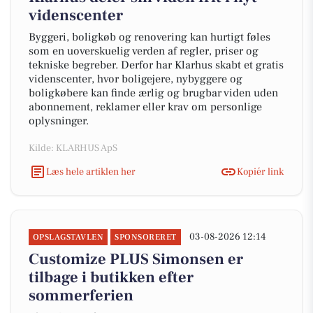
videnscenter
Byggeri, boligkøb og renovering kan hurtigt føles
som en uoverskuelig verden af regler, priser og
tekniske begreber. Derfor har Klarhus skabt et gratis
videnscenter, hvor boligejere, nybyggere og
boligkøbere kan finde ærlig og brugbar viden uden
abonnement, reklamer eller krav om personlige
oplysninger.
Kilde: KLARHUS ApS
Læs hele artiklen her
Kopiér link
03-08-2026 12:14
OPSLAGSTAVLEN
SPONSORERET
Customize PLUS Simonsen er
tilbage i butikken efter
sommerferien