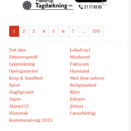
1
2
3
4
5
6
7
...
570
Det sker
Lokalt nyt
Erhvervsprofil
Mindeord
Lykønskning
Fakta om
Opslagstavlen
Husstand
Krop & Sundhed
Mød dine naboer
Sport
Boligmarked
Dagligvarer
Biler
Vejret
Erhverv
Alarm112
Jobnyt
Historisk
Læserbidrag
Kommunalvalg 2025