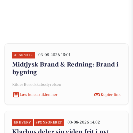
03-08-2026 15:01
ALARM112
Midtjysk Brand & Redning: Brand i
bygning
Kilde: Beredskabsstyrelsen
Læs hele artiklen her
Kopiér link
03-08-2026 14:02
ERHVERV
SPONSORERET
Klarhus deler sin viden frit i nyt