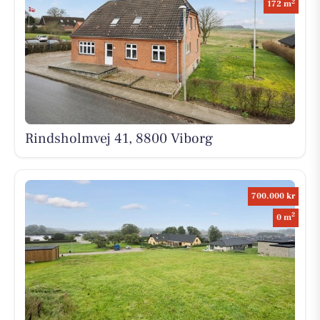
2
172 m
Rindsholmvej 41, 8800 Viborg
700.000 kr
2
0 m