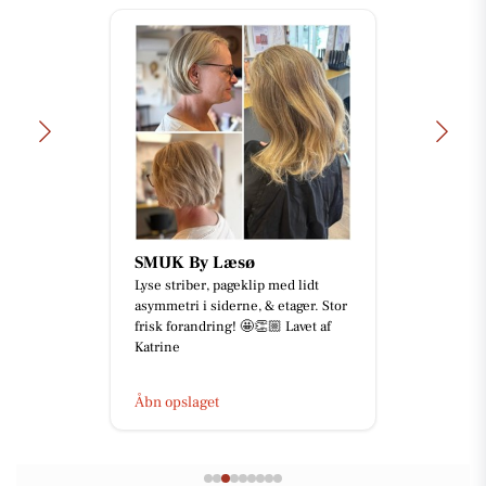
SMUK By Læsø
Lyse striber, pageklip med lidt
asymmetri i siderne, & etager. Stor
frisk forandring! 🤩👏🏼 Lavet af
Katrine
Åbn opslaget