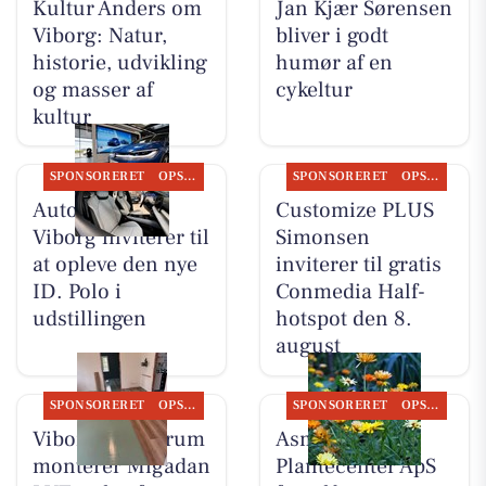
Kultur Anders om
Jan Kjær Sørensen
Viborg: Natur,
bliver i godt
historie, udvikling
humør af en
og masser af
cykeltur
kultur
SPONSORERET
OPSLAGSTAVLEN
SPONSORERET
OPSLAGSTAVLEN
Autocentralen
Customize PLUS
Viborg inviterer til
Simonsen
at opleve den nye
inviterer til gratis
ID. Polo i
Conmedia Half-
udstillingen
hotspot den 8.
august
SPONSORERET
OPSLAGSTAVLEN
SPONSORERET
OPSLAGSTAVLEN
Viborg Gulvforum
Asmild
monterer Migadan
Plantecenter ApS