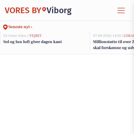
VORES BY
Viborg
Seneste nyt ›
22 timer siden |
VEJRET
07-08-2026 14:38 |
LOKAL
Sol og lun luft giver dagen kant
Millionstøtte til over
skal forskønne og udv
Kommunes mindre b