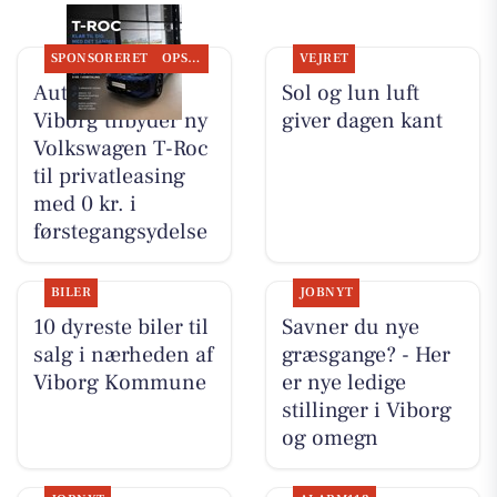
SPONSORERET
OPSLAGSTAVLEN
VEJRET
Autocentralen
Sol og lun luft
Viborg tilbyder ny
giver dagen kant
Volkswagen T-Roc
til privatleasing
med 0 kr. i
førstegangsydelse
BILER
JOBNYT
10 dyreste biler til
Savner du nye
salg i nærheden af
græsgange? - Her
Viborg Kommune
er nye ledige
stillinger i Viborg
og omegn