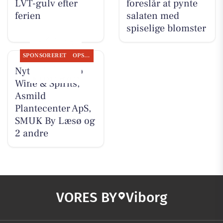
LVT-gulv efter
foreslår at pynte
ferien
salaten med
spiselige blomster
SPONSORERET
OPSLAGSTAVLEN
Nyt fra Lahvino
Wine & Spirits,
Asmild
Plantecenter ApS,
SMUK By Læsø og
2 andre
VORES BY
Viborg