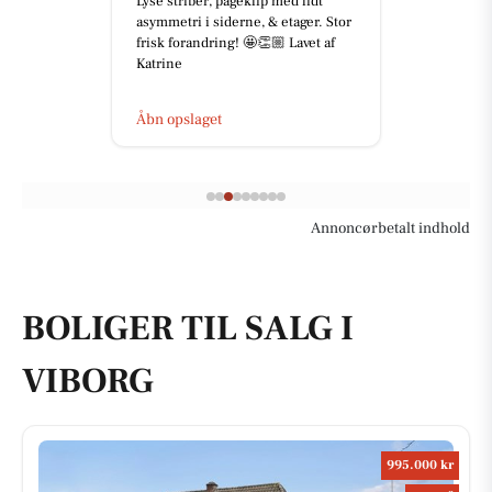
Lyse striber, pageklip med lidt
asymmetri i siderne, & etager. Stor
frisk forandring! 🤩👏🏼 Lavet af
Katrine
Åbn opslaget
Annoncørbetalt indhold
BOLIGER TIL SALG I
VIBORG
995.000 kr