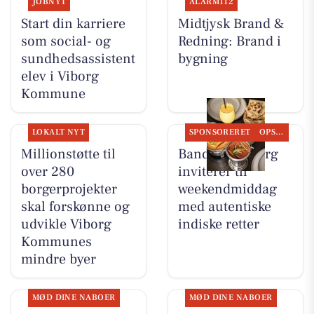
JOBNYT
ALARM112
Start din karriere
Midtjysk Brand &
som social- og
Redning: Brand i
sundhedsassistent
bygning
elev i Viborg
Kommune
LOKALT NYT
SPONSORERET
OPSLAGSTAVLEN
Millionstøtte til
Bandhan Viborg
over 280
inviterer til
borgerprojekter
weekendmiddag
skal forskønne og
med autentiske
udvikle Viborg
indiske retter
Kommunes
mindre byer
MØD DINE NABOER
MØD DINE NABOER