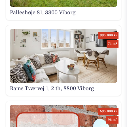
Palleshøje 81, 8800 Viborg
995.000 kr
2
71 m
Rams Tværvej 1, 2 th, 8800 Viborg
695.000 kr
2
96 m