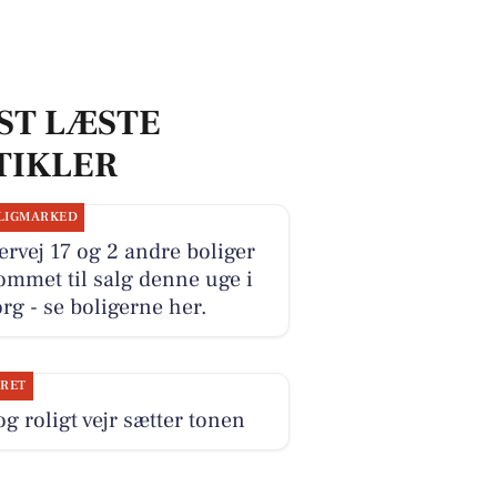
ST LÆSTE
TIKLER
LIGMARKED
ervej 17 og 2 andre boliger
ommet til salg denne uge i
rg - se boligerne her.
JRET
og roligt vejr sætter tonen