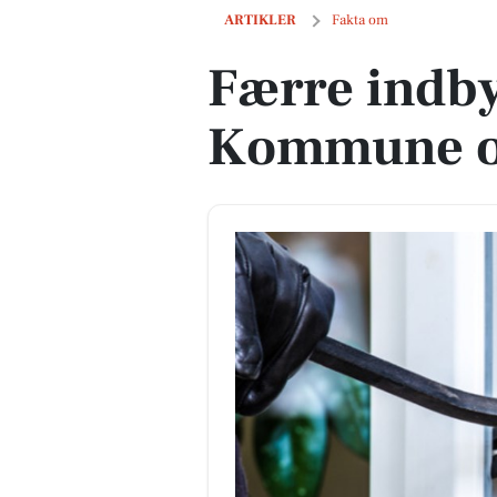
Færre indbyggere i Viborg Kommune o
ARTIKLER
Fakta om
Færre indby
Kommune op