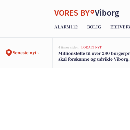
VORES BY
Viborg
ALARM112
BOLIG
ERHVER
4 timer siden |
LOKALT NYT
Seneste nyt ›
Millionstøtte til over 280 borgerp
skal forskønne og udvikle Viborg
Kommunes mindre byer