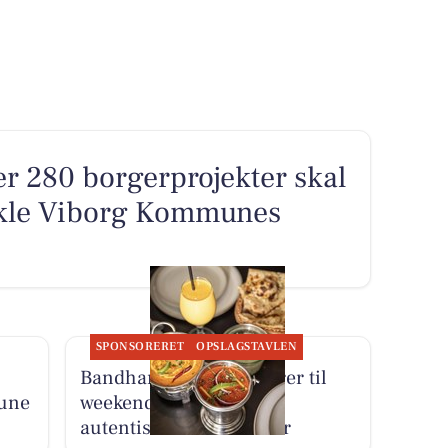
ver 280 borgerprojekter skal
ikle Viborg Kommunes
SPONSORERET
OPSLAGSTAVLEN
Bandhan Viborg inviterer til
une
weekendmiddag med
autentiske indiske retter