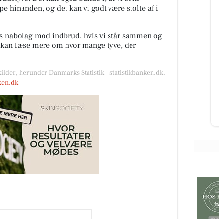
lpe hinanden, og det kan vi godt være stolte af i
es nabolag mod indbrud, hvis vi står sammen og
u kan læse mere om hvor mange tyve, der
G
KlipTone - Frisør &
Med
Parykhus
Hejsa Jeg er så klar og glæder mig
kilder, herunder Danmarks Statistik - statistikbanken.dk.
-
til at hjælpe dig med nyt hår efter
nken.dk
,
en fantastisk skøn minderig
sommerferie🌞😎 kh Liane ...
Åbn opslaget