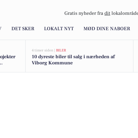
Gratis nyheder fra
dit
lokalområde
V
DET SKER
LOKALT NYT
MØD DINE NABOER
4 timer siden |
BILER
rojekter
10 dyreste biler til salg i nærheden af
Viborg Kommune