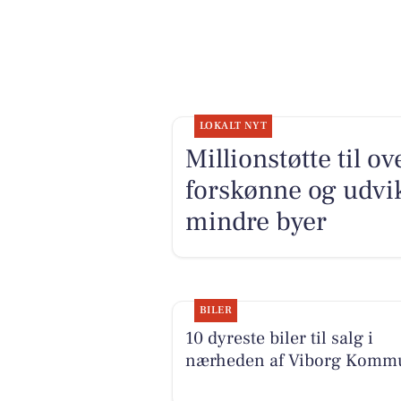
LOKALT NYT
Millionstøtte til o
forskønne og udv
mindre byer
BILER
10 dyreste biler til salg i
nærheden af Viborg Komm