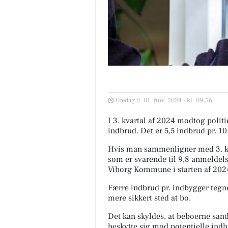
Fredag d. 01. nov. 2024 - kl. 09:56
I 3. kvartal af 2024 modtog poli
indbrud. Det er 5,5 indbrud pr. 1
Hvis man sammenligner med 3. kv
som er svarende til 9,8 anmeldels
Viborg Kommune i starten af 2024
Færre indbrud pr. indbygger tegne
mere sikkert sted at bo.
Det kan skyldes, at beboerne sands
beskytte sig mod potentielle indb