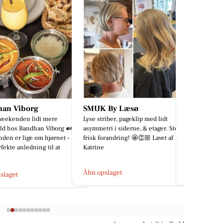
 By Læsø
Viborg Gulvforum
Madame b
riber, pageklip med lidt
Tilbage fra ferien ! 💪 Og I skal da
🖤🖤SMUK B
ri i siderne, & etager. Stor
ikke snydes for et lille indblik i,
TAGLIATORE 
orandring! 🤩👏🏼 Lavet af
hvordan ugen er startet. Her er vi i
gang med mont...
slaget
Åbn opslaget
Åbn opslage