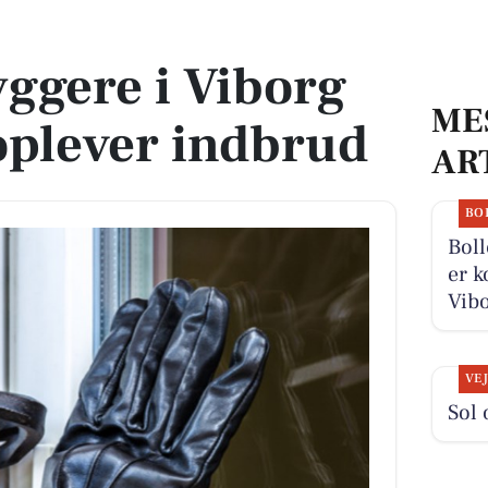
plever indbrud
ggere i Viborg
ME
lever indbrud
AR
BO
Boll
er k
Vibo
VE
Sol 