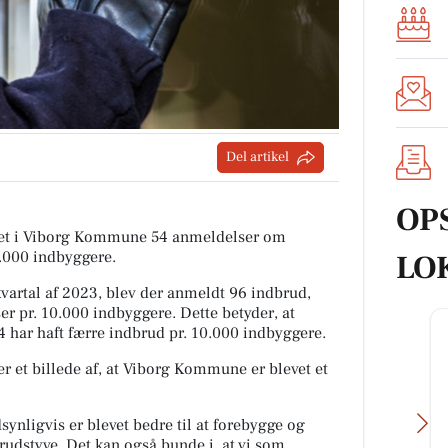
Del artikel
OP
tiet i Viborg Kommune 54 anmeldelser om
0.000 indbyggere.
LO
artal af 2023, blev der anmeldt 96 indbrud,
er pr. 10.000 indbyggere. Dette betyder, at
 har haft færre indbrud pr. 10.000 indbyggere.
r et billede af, at Viborg Kommune er blevet et
ynligvis er blevet bedre til at forebygge og
rudstyve. Det kan også bunde i, at vi som