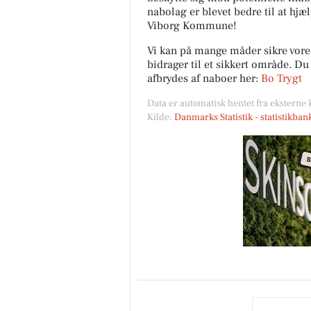
nabolag er blevet bedre til at hjæ
Viborg Kommune!
Vi kan på mange måder sikre vor
bidrager til et sikkert område. D
SUVERÆN RENGØRIN
afbrydes af naboer her:
Bo Trygt
HUSK ÅBENT LAGERSALG🧽 
masser af gode tilbud og en
Data er automatisk hentet fra eksterne 
GRATIS GAVE Torsdag den 6/8
Kilde:
Danmarks Statistik - statistikba
2026 Fra kl 13-17 Viborgvej 11F
7800 Sk...
Åbn opslaget