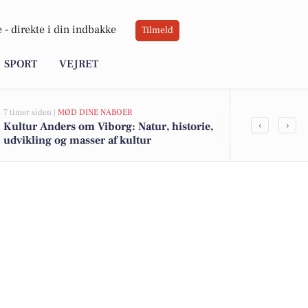
 -
direkte i din indbakke
Tilmeld
SPORT
VEJRET
7 timer siden |
MØD DINE NABOER
8 timer siden |
J
‹
›
Kultur Anders om Viborg: Natur, historie,
Savner du ny
udvikling og masser af kultur
ledige still