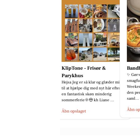
lipTone - Frisør &
Bandhan Viborg
SMUK
✨ Gør weekenden lidt mere
Lyse st
arykhus
smagfuld hos Bandhan Viborg 🍛🧡
asymmet
jsa Jeg er så klar og glæder mig
Weekenden er lige om hjørnet –
frisk f
l at hjælpe dig med nyt hår efter
den perfekte anledning til at
Katrine
 fantastisk skøn minderig
saml...
mmerferie🌞😎 kh Liane ...
Åbn op
Åbn opslaget
bn opslaget