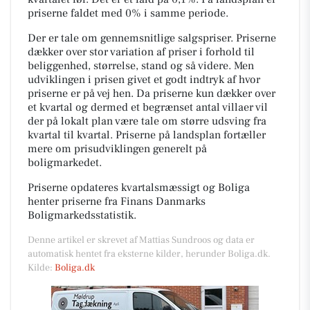
priserne faldet med 0% i samme periode.
Der er tale om gennemsnitlige salgspriser. Priserne
dækker over stor variation af priser i forhold til
beliggenhed, størrelse, stand og så videre. Men
udviklingen i prisen givet et godt indtryk af hvor
priserne er på vej hen. Da priserne kun dækker over
et kvartal og dermed et begrænset antal villaer vil
der på lokalt plan være tale om større udsving fra
kvartal til kvartal. Priserne på landsplan fortæller
mere om prisudviklingen generelt på
boligmarkedet.
Priserne opdateres kvartalsmæssigt og Boliga
henter priserne fra Finans Danmarks
Boligmarkedsstatistik.
Denne artikel er skrevet af Mattias Sundroos og data er
automatisk hentet fra eksterne kilder, herunder Boliga.dk.
Kilde:
Boliga.dk