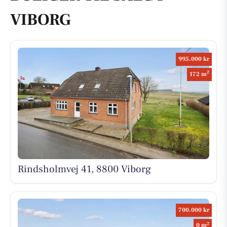
VIBORG
995.000 kr
2
172 m
Rindsholmvej 41, 8800 Viborg
700.000 kr
2
0 m