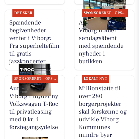
DET SKER
SPONSORERET
OPSLAGSTAVLEN
Spændende
Autocentralen
begivenheder
Viborg holder
venter i Viborg:
søndagsåbent
Fra superheltefilm
med spændende
til gratis
nyheder i
jazzkoncerter
butikken
SPONSORERET
OPSLAGSTAVLEN
LOKALT NYT
Autocentralen
Millionstøtte til
Viborg tilbyder ny
over 280
Volkswagen T-Roc
borgerprojekter
til privatleasing
skal forskønne og
med 0 kr. i
udvikle Viborg
førstegangsydelse
Kommunes
mindre byer