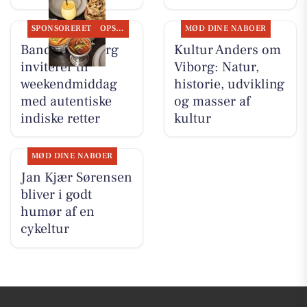
SPONSORERET
OPSLAGSTAVLEN
MØD DINE NABOER
Bandhan Viborg
Kultur Anders om
inviterer til
Viborg: Natur,
weekendmiddag
historie, udvikling
med autentiske
og masser af
indiske retter
kultur
MØD DINE NABOER
Jan Kjær Sørensen
bliver i godt
humør af en
cykeltur