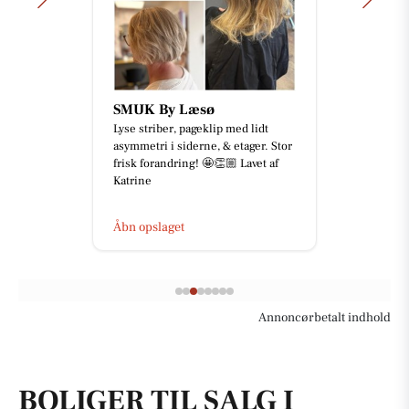
SMUK By Læsø
Lyse striber, pageklip med lidt
asymmetri i siderne, & etager. Stor
frisk forandring! 🤩👏🏼 Lavet af
Katrine
Åbn opslaget
Annoncørbetalt indhold
BOLIGER TIL SALG I