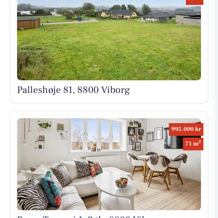
Palleshøje 81, 8800 Viborg
995.000 kr
2
71 m