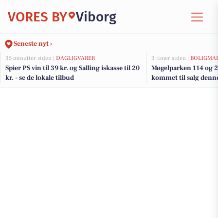
VORES BY
Viborg
Seneste nyt ›
35 minutter siden |
DAGLIGVARER
3 timer siden |
BOLIGMA
Spier PS vin til 39 kr. og Salling iskasse til 20
Møgelparken 114 og 2 
kr. - se de lokale tilbud
kommet til salg denne
boligerne her.