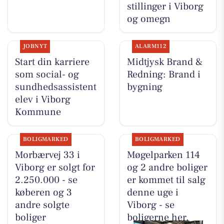
stillinger i Viborg
og omegn
JOBNYT
ALARM112
Start din karriere
Midtjysk Brand &
som social- og
Redning: Brand i
sundhedsassistent
bygning
elev i Viborg
Kommune
BOLIGMARKED
BOLIGMARKED
Morbærvej 33 i
Møgelparken 114
Viborg er solgt for
og 2 andre boliger
2.250.000 - se
er kommet til salg
køberen og 3
denne uge i
andre solgte
Viborg - se
boliger
boligerne her.