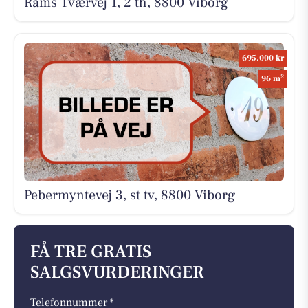
Rams Tværvej 1, 2 th, 8800 Viborg
695.000 kr
2
96 m
Pebermyntevej 3, st tv, 8800 Viborg
FÅ TRE GRATIS
SALGSVURDERINGER
Telefonnummer *