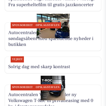
Fra superheltefilm til gratis jazzkoncerter
SPONSORERET
OPSLAGSTAVLEN
Autocentralen Viborg holder
søndagsåbent med spændende nyheder i
butikken
VEJRET
Solrig dag med skarp kontrast
SPONSORERET
OPSLAGSTAVLEN
Autocentralen Viborg tilbyder ny
Volkswagen T-Roc til privatleasing med 0