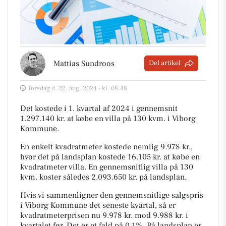
Mattias Sundroos
Del artikel
Torsdag d. 22. aug. 2024 - kl. 08:48
Det kostede i 1. kvartal af 2024 i gennemsnit
1.297.140 kr. at købe en villa på 130 kvm. i Viborg
Kommune.
En enkelt kvadratmeter kostede nemlig 9.978 kr.,
hvor det på landsplan kostede 16.105 kr. at købe en
kvadratmeter villa. En gennemsnitlig villa på 130
kvm. koster således 2.093.650 kr. på landsplan.
Hvis vi sammenligner den gennemsnitlige salgspris
i Viborg Kommune det seneste kvartal, så er
kvadratmeterprisen nu 9.978 kr. mod 9.988 kr. i
kvartalet før. Det er et fald på 0,1%. På landsplan er