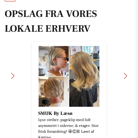
OPSLAG FRA VORES
LOKALE ERHVERV
SMUK By Læsø
Lyse striber, pageklip med lidt
asymmetri i siderne, & etager. Stor
frisk forandring! 🤩👏🏼 Lavet af
Katrine