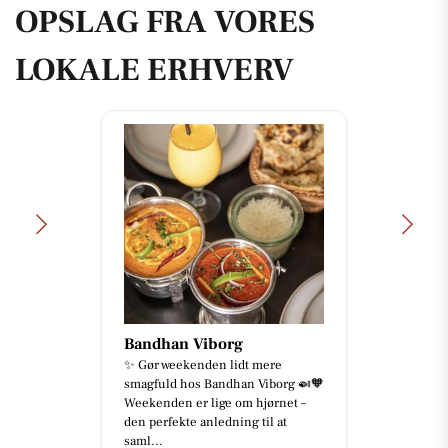
OPSLAG FRA VORES
LOKALE ERHVERV
Bandhan Viborg
✨ Gør weekenden lidt mere
smagfuld hos Bandhan Viborg 🍛🧡
Weekenden er lige om hjørnet –
den perfekte anledning til at
saml...