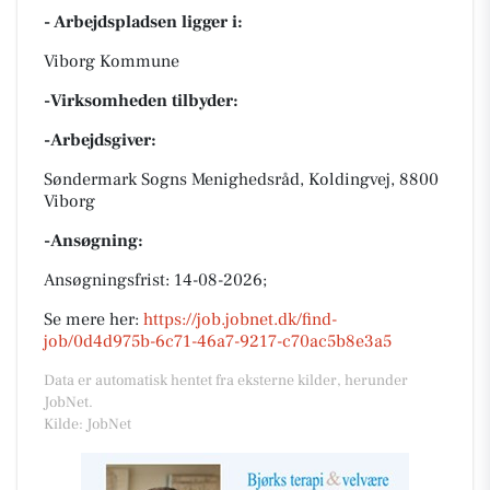
- Arbejdspladsen ligger i:
Viborg Kommune
-Virksomheden tilbyder:
-Arbejdsgiver:
Søndermark Sogns Menighedsråd, Koldingvej, 8800
Viborg
-Ansøgning:
Ansøgningsfrist: 14-08-2026;
Se mere her:
https://job.jobnet.dk/find-
job/0d4d975b-6c71-46a7-9217-c70ac5b8e3a5
Data er automatisk hentet fra eksterne kilder, herunder
JobNet.
Kilde: JobNet