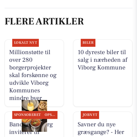
FLERE ARTIKLER
LOKALT NYT
BILER
Millionstøtte til
10 dyreste biler til
over 280
salg i nærheden af
borgerprojekter
Viborg Kommune
skal forskønne og
udvikle Viborg
Kommunes
mindre byer
SPONSORERET
OPSLAGSTAVLEN
JOBNYT
Bandhan Viborg
Savner du nye
inviterer til
græsgange? - Her