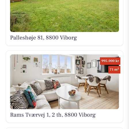
Palleshøje 81, 8800 Viborg
995.000 kr
2
71 m
Rams Tværvej 1, 2 th, 8800 Viborg