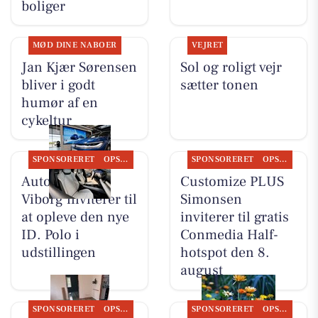
boliger
MØD DINE NABOER
VEJRET
Jan Kjær Sørensen
Sol og roligt vejr
bliver i godt
sætter tonen
humør af en
cykeltur
SPONSORERET
OPSLAGSTAVLEN
SPONSORERET
OPSLAGSTAVLEN
Autocentralen
Customize PLUS
Viborg inviterer til
Simonsen
at opleve den nye
inviterer til gratis
ID. Polo i
Conmedia Half-
udstillingen
hotspot den 8.
august
SPONSORERET
OPSLAGSTAVLEN
SPONSORERET
OPSLAGSTAVLEN