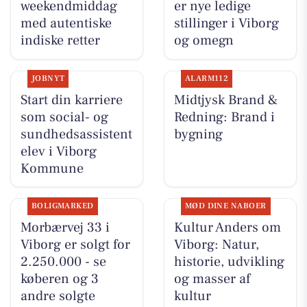
weekendmiddag
er nye ledige
med autentiske
stillinger i Viborg
indiske retter
og omegn
JOBNYT
ALARM112
Start din karriere
Midtjysk Brand &
som social- og
Redning: Brand i
sundhedsassistent
bygning
elev i Viborg
Kommune
BOLIGMARKED
MØD DINE NABOER
Morbærvej 33 i
Kultur Anders om
Viborg er solgt for
Viborg: Natur,
2.250.000 - se
historie, udvikling
køberen og 3
og masser af
andre solgte
kultur