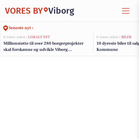
VORES BY
Viborg
Seneste nyt ›
6 timer siden |
LOKALT NYT
6 timer siden |
BILER
Millionstøtte til over 280 borgerprojekter
10 dyreste biler til s
skal forskønne og udvikle Viborg
Kommune
Kommunes mindre byer