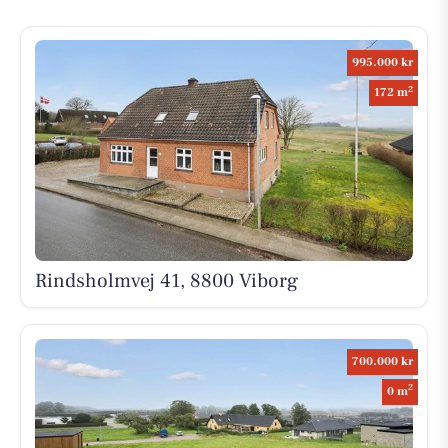
995.000 kr
2
172 m
Rindsholmvej 41, 8800 Viborg
700.000 kr
2
0 m