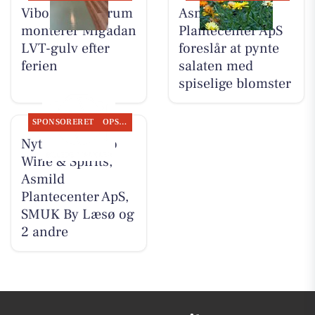
Viborg Gulvforum
Asmild
monterer Migadan
Plantecenter ApS
LVT-gulv efter
foreslår at pynte
ferien
salaten med
spiselige blomster
SPONSORERET
OPSLAGSTAVLEN
Nyt fra Lahvino
Wine & Spirits,
Asmild
Plantecenter ApS,
SMUK By Læsø og
2 andre