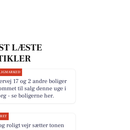
ST LÆSTE
TIKLER
LIGMARKED
ervej 17 og 2 andre boliger
ommet til salg denne uge i
rg - se boligerne her.
JRET
og roligt vejr sætter tonen