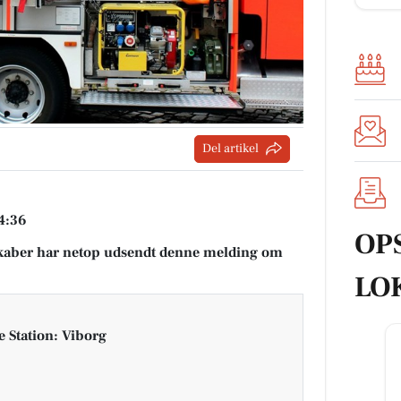
Del artikel
14:36
OP
aber har netop udsendt denne melding om
LO
 Station: Viborg