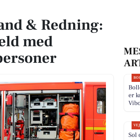
held med fastklemte personer
and & Redning:
eld med
ME
personer
AR
BO
Boll
er k
Vibo
VE
Sol 