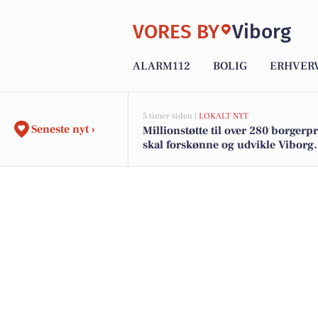
VORES BY
Viborg
ALARM112
BOLIG
ERHVER
5 timer siden |
LOKALT NYT
Seneste nyt ›
Millionstøtte til over 280 borgerp
skal forskønne og udvikle Viborg
Kommunes mindre byer