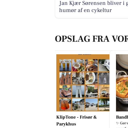
Jan Kjær Sørensen bliver i 
humør af en cykeltur
OPSLAG FRA VO
lipTone - Frisør &
Bandhan Viborg
SMUK
✨ Gør weekenden lidt mere
Lyse st
arykhus