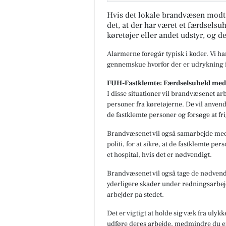
Hvis det lokale brandvæsen modt
det, at der har været et færdselsuh
køretøjer eller andet udstyr, og d
Alarmerne foregår typisk i koder. Vi h
gennemskue hvorfor der er udrykning i
SUVERÆN RENGØRIN
FUH-Fastklemte: Færdselsuheld med 
HUSK ÅBENT LAGERSALG🧽 
I disse situationer vil brandvæsenet arb
masser af gode tilbud og en
personer fra køretøjerne. De vil anvend
GRATIS GAVE Torsdag den 6/8
2026 Fra kl 13-17 Viborgvej 11F
de fastklemte personer og forsøge at fr
7800 Sk...
Brandvæsenet vil også samarbejde me
Åbn opslaget
politi, for at sikre, at de fastklemte p
et hospital, hvis det er nødvendigt.
Brandvæsenet vil også tage de nødvendi
yderligere skader under redningsarbejdet
arbejder på stedet.
Det er vigtigt at holde sig væk fra ulyk
udføre deres arbejde, medmindre du e