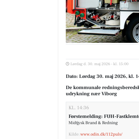
Lørdag d. 30. maj 2026 - kl. 15:00
Dato: Lørdag 30. maj 2026, kl. 
De kommunale redningsberedsk
udrykning nær Viborg
KL. 14:36
Førstemelding: FUH-Fastklemte
Midtjysk Brand & Redning
Kilde:
www.odin.dk/112puls/