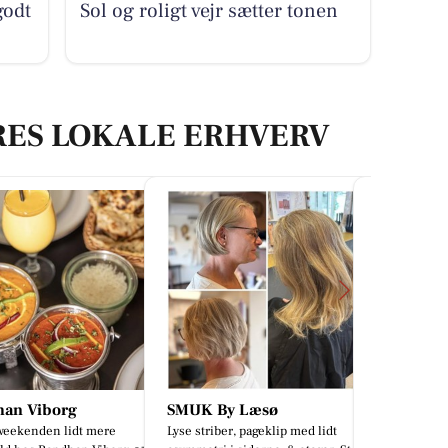
godt
Sol og roligt vejr sætter tonen
RES LOKALE ERHVERV
 By Læsø
Viborg Gulvforum
Madame b
riber, pageklip med lidt
Tilbage fra ferien ! 💪 Og I skal da
🖤🖤SMUK B