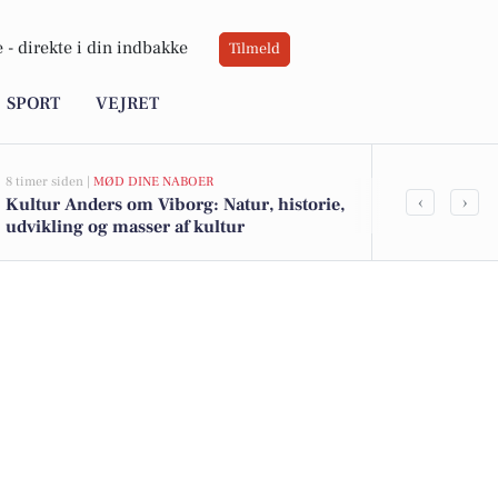
 -
direkte i din indbakke
Tilmeld
SPORT
VEJRET
8 timer siden |
MØD DINE NABOER
8 timer siden |
J
‹
›
Kultur Anders om Viborg: Natur, historie,
Savner du ny
udvikling og masser af kultur
ledige still