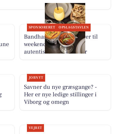
SPONSORERET
OPSLAGSTAVLEN
Bandhan Viborg inviterer til
une
weekendmiddag med
autentiske indiske retter
JOBNYT
Savner du nye græsgange? -
g
Her er nye ledige stillinger i
Viborg og omegn
VEJRET