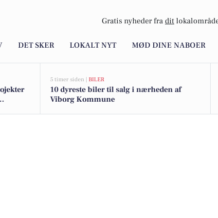
Gratis nyheder fra
dit
lokalområde
V
DET SKER
LOKALT NYT
MØD DINE NABOER
5 timer siden |
BILER
rojekter
10 dyreste biler til salg i nærheden af
Viborg Kommune