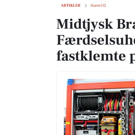
Midtjysk Brand & Redning: Færdselsu
ARTIKLER
Alarm112
Midtjysk Br
Færdselsuh
fastklemte 