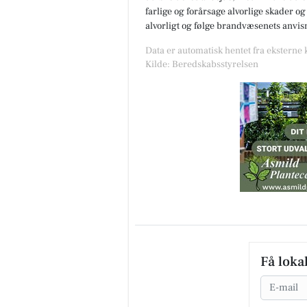
farlige og forårsage alvorlige skader og
alvorligt og følge brandvæsenets anvis
Data er automatisk hentet fra eksterne
Kilde: Beredskabsstyrelsen
Få loka
Email