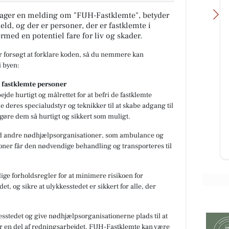
ager en melding om "FUH-Fastklemte", betyder
eld, og der er personer, der er fastklemte i
ermed en potentiel fare for liv og skader.
ar forsøgt at forklare koden, så du nemmere kan
 byen:
G
KlipTone - Frisør &
fastklemte personer
Med
Parykhus
ejde hurtigt og målrettet for at befri de fastklemte
Hejsa Jeg er så klar og glæder mig
e deres specialudstyr og teknikker til at skabe adgang til
-
til at hjælpe dig med nyt hår efter
,
igøre dem så hurtigt og sikkert som muligt.
en fantastisk skøn minderig
sommerferie🌞😎 kh Liane ...
d andre nødhjælpsorganisationer, som ambulance og
ersoner får den nødvendige behandling og transporteres til
Åbn opslaget
ge forholdsregler for at minimere risikoen for
, og sikre at ulykkesstedet er sikkert for alle, der
kesstedet og give nødhjælpsorganisationerne plads til at
r en del af redningsarbejdet. FUH-Fastklemte kan være