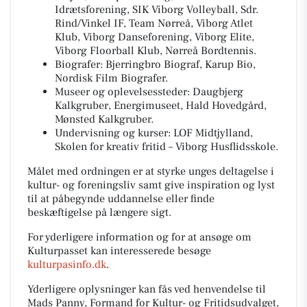
Idrætsforening, SIK Viborg Volleyball, Sdr.
Rind/Vinkel IF, Team Nørreå, Viborg Atlet
Klub, Viborg Danseforening, Viborg Elite,
Viborg Floorball Klub, Nørreå Bordtennis.
Biografer: Bjerringbro Biograf, Karup Bio,
Nordisk Film Biografer.
Museer og oplevelsessteder: Daugbjerg
Kalkgruber, Energimuseet, Hald Hovedgård,
Mønsted Kalkgruber.
Undervisning og kurser: LOF Midtjylland,
Skolen for kreativ fritid – Viborg Husflidsskole.
Målet med ordningen er at styrke unges deltagelse i
kultur- og foreningsliv samt give inspiration og lyst
til at påbegynde uddannelse eller finde
beskæftigelse på længere sigt.
For yderligere information og for at ansøge om
Kulturpasset kan interesserede besøge
kulturpasinfo.dk
.
Yderligere oplysninger kan fås ved henvendelse til
Mads Panny, Formand for Kultur- og Fritidsudvalget,