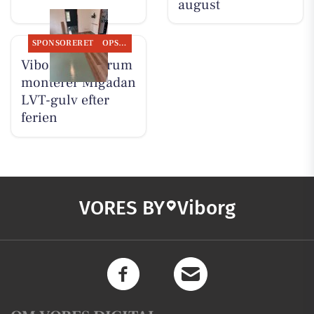
august
SPONSORERET
OPSLAGSTAVLEN
Viborg Gulvforum
monterer Migadan
LVT-gulv efter
ferien
VORES BY
Viborg