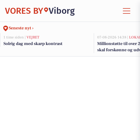
VORES BY
Viborg
Seneste nyt ›
1 time siden |
VEJRET
07-08-2026 14:38 |
LOKAL
Solrig dag med skarp kontrast
Millionstøtte til over
skal forskønne og udv
Kommunes mindre b