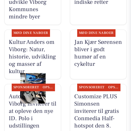
udvikle Viborg
indiske retter
Kommunes
mindre byer
MØD DINE NABOER
MØD DINE NABOER
Kultur Anders om
Jan Kjær Sørensen
Viborg: Natur,
bliver i godt
historie, udvikling
humør af en
og masser af
cykeltur
kultur
SPONSORERET
OPSLAGSTAVLEN
SPONSORERET
OPSLAGSTAVLEN
Autocentralen
Customize PLUS
Viborg inviterer til
Simonsen
at opleve den nye
inviterer til gratis
ID. Polo i
Conmedia Half-
udstillingen
hotspot den 8.