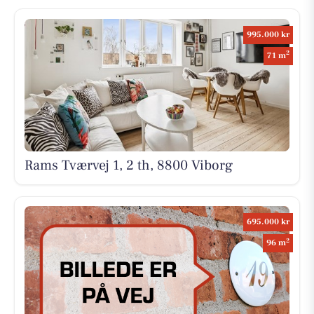
995.000 kr
2
71 m
Rams Tværvej 1, 2 th, 8800 Viborg
695.000 kr
2
96 m