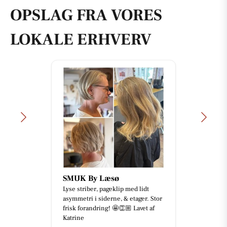
OPSLAG FRA VORES
LOKALE ERHVERV
SMUK By Læsø
Lyse striber, pageklip med lidt
asymmetri i siderne, & etager. Stor
frisk forandring! 🤩👏🏼 Lavet af
Katrine