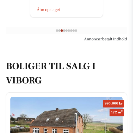
Åbn opslaget
Annoncørbetalt indhold
BOLIGER TIL SALG I
VIBORG
995.000 kr
2
172 m