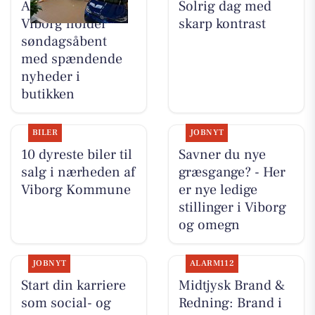
Autocentralen
Solrig dag med
Viborg holder
skarp kontrast
søndagsåbent
med spændende
nyheder i
butikken
BILER
JOBNYT
10 dyreste biler til
Savner du nye
salg i nærheden af
græsgange? - Her
Viborg Kommune
er nye ledige
stillinger i Viborg
og omegn
JOBNYT
ALARM112
Start din karriere
Midtjysk Brand &
som social- og
Redning: Brand i