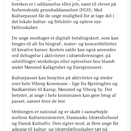
hverken er i uddannelse eller job, samt til elever på
forberedende grunduddannelser (FGU). Med
Kulturpasset får de unge mulighed for at tage del i
det lokale kultur- og fritidsliv og opleve nye
fællesskaber.
De unge modtager et digitalt betalingskort, som kan
bruges til alt fra biograf-, teater- og koncertbilletter
til kreative kurser. Kortets saldo kan også anvendes
ved deltagelse i aktiviteter i idrætsforeninger, på
udstillinger, workshops eller oplevelser hos blandt
andet Mønsted Kalkgruber og Energimuseet.
Kulturpasset kan benyttes på aktiviteter og steder
over hele Viborg Kommune – lige fra Bjerringbro og
Rødkærsbro til Karup, Mønsted og Viborg by. Det
betyder, at unge i hele kommunen kan gøre brug af
passet, uanset hvor de bor.
Ordningen er national og er skabt i samarbejde
mellem Kulturministeriet, Danmarks Idrætsforbund
og Dansk Kulturliv. Den sigter mod, at flere unge får
adgang til kultur- og idrætsfællesskaber tæt på