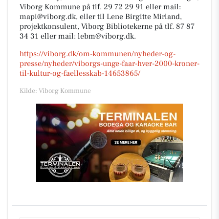
Viborg Kommune på tlf. 29 72 29 91 eller mail:
mapi@viborg.dk, eller til Lene Birgitte Mirland,
projektkonsulent, Viborg Bibliotekerne på tlf. 87 87
34 31 eller mail: lebm@viborg.dk.
https://viborg.dk/om-kommunen/nyheder-og-
presse/nyheder/viborgs-unge-faar-hver-2000-kroner-
til-kultur-og-faellesskab-14653865/
Kilde: Viborg Kommune