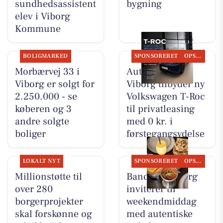
sundhedsassistent
bygning
elev i Viborg
Kommune
BOLIGMARKED
SPONSORERET
OPSLAGSTAVLEN
Morbærvej 33 i
Autocentralen
Viborg er solgt for
Viborg tilbyder ny
2.250.000 - se
Volkswagen T-Roc
køberen og 3
til privatleasing
andre solgte
med 0 kr. i
boliger
førstegangsydelse
LOKALT NYT
SPONSORERET
OPSLAGSTAVLEN
Millionstøtte til
Bandhan Viborg
over 280
inviterer til
borgerprojekter
weekendmiddag
skal forskønne og
med autentiske