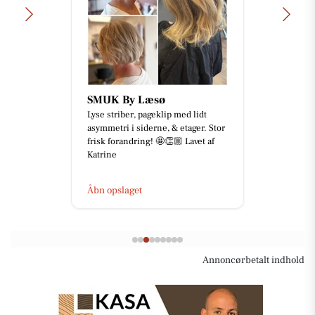
SMUK By Læsø
Lyse striber, pageklip med lidt
asymmetri i siderne, & etager. Stor
frisk forandring! 🤩👏🏼 Lavet af
Katrine
Åbn opslaget
Annoncørbetalt indhold