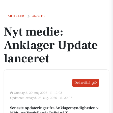
Nyt medie: Anklager Update lanceret
ARTIKLER
Alarm112
Nyt medie:
Anklager Update
lanceret
Del artikel
Onsdag d. 20. maj 2026 - kl. 12:02
Opdateret lørdag d. 08. aug. 2026 - kl. 20:07
Seneste opdateringer fra Anklagemyndigheden v.