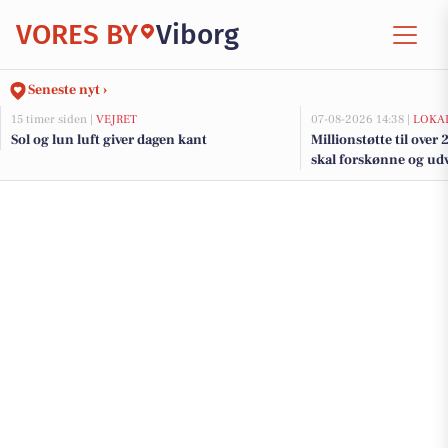
VORES BY
Viborg
Seneste nyt ›
15 timer siden |
VEJRET
07-08-2026 14:38 |
LOKAL
Sol og lun luft giver dagen kant
Millionstøtte til over
skal forskønne og udv
Kommunes mindre b