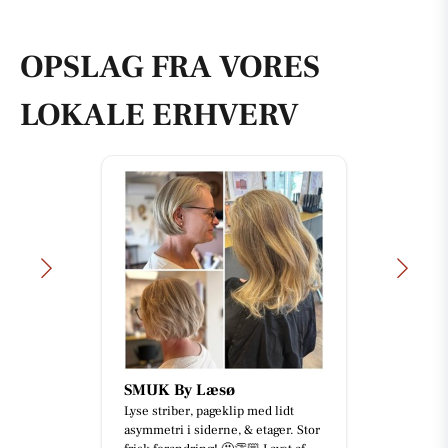
OPSLAG FRA VORES
LOKALE ERHVERV
SMUK By Læsø
Lyse striber, pageklip med lidt
asymmetri i siderne, & etager. Stor