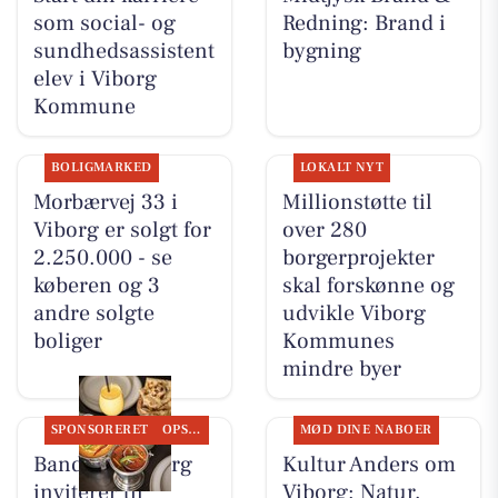
som social- og
Redning: Brand i
sundhedsassistent
bygning
elev i Viborg
Kommune
BOLIGMARKED
LOKALT NYT
Morbærvej 33 i
Millionstøtte til
Viborg er solgt for
over 280
2.250.000 - se
borgerprojekter
køberen og 3
skal forskønne og
andre solgte
udvikle Viborg
boliger
Kommunes
mindre byer
SPONSORERET
OPSLAGSTAVLEN
MØD DINE NABOER
Bandhan Viborg
Kultur Anders om
inviterer til
Viborg: Natur,