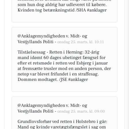
som hun dog aldrig har udleveret til købere.
Kvinden tog betænkningstid /SHA #anklager
@Anklagemyndigheden v. Midt- og
Vestjyllands Politi -
onsdag 25. marts, kl. 10:11
Tilståelsessag - Retten i Herning: 32-årig
mand idømt 60 dages ubetinget fængsel for
efter et retsmøde i retten ved Esbjerg i januar
at fremsætte trusler mod en anden person, der
netop var blevet frifundet i en straffesag.
Dommen modtaget. /JSE #anklager
@Anklagemyndigheden v. Midt- og
Vestjyllands Politi -
onsdag 25. marts, kl. 09:00
Grundlovsforhør ved retten i Holstebro i går:
Mand og kvinde varetægtsfængslet i sag om