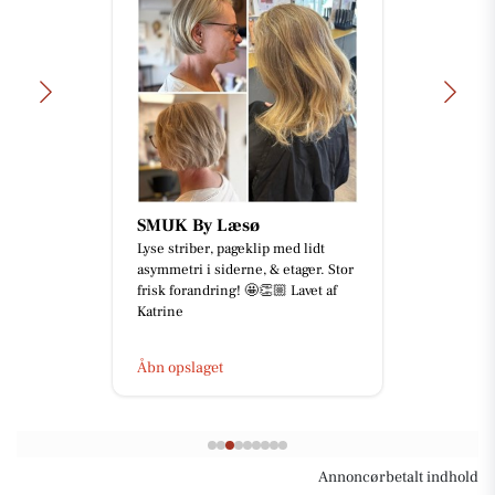
SMUK By Læsø
Lyse striber, pageklip med lidt
asymmetri i siderne, & etager. Stor
frisk forandring! 🤩👏🏼 Lavet af
Katrine
Åbn opslaget
Annoncørbetalt indhold