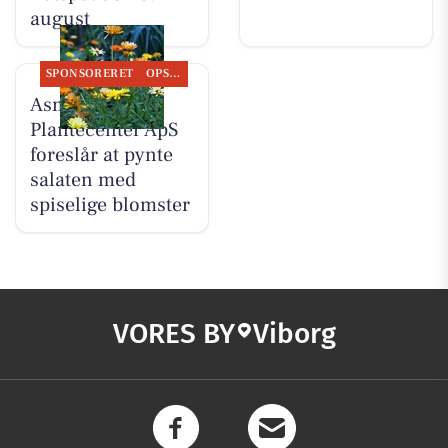
august
SPONSORERET
OPSLAGSTAVLEN
Asmild
Plantecenter ApS
foreslår at pynte
salaten med
spiselige blomster
VORES BY
Viborg