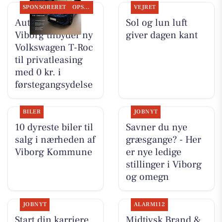
SPONSORERET
OPSLAGSTAVLEN
VEJRET
Autocentralen
Sol og lun luft
Viborg tilbyder ny
giver dagen kant
Volkswagen T-Roc
til privatleasing
med 0 kr. i
førstegangsydelse
BILER
JOBNYT
10 dyreste biler til
Savner du nye
salg i nærheden af
græsgange? - Her
Viborg Kommune
er nye ledige
stillinger i Viborg
og omegn
JOBNYT
ALARM112
Start din karriere
Midtjysk Brand &