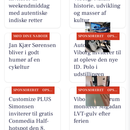
weekendmiddag
historie, udvikling
med autentiske
og masser af
indiske retter
kultur
MØD DINE NABOER
SPONSORERET
OPSLAGSTAVLEN
Jan Kjær Sørensen
Autocentralen
bliver i godt
Viborg inviterer til
humør af en
at opleve den nye
cykeltur
ID. Polo i
udstillingen
SPONSORERET
OPSLAGSTAVLEN
SPONSORERET
OPSLAGSTAVLEN
Customize PLUS
Viborg Gulvforum
Simonsen
monterer Migadan
inviterer til gratis
LVT-gulv efter
Conmedia Half-
ferien
hotspot den 8.