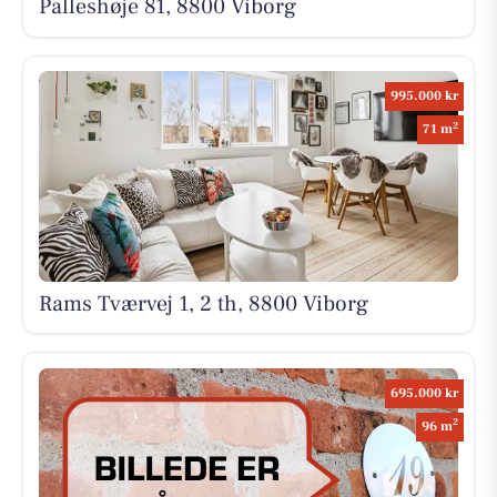
Palleshøje 81, 8800 Viborg
995.000 kr
2
71 m
Rams Tværvej 1, 2 th, 8800 Viborg
695.000 kr
2
96 m