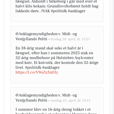
fængsel. Anholdt i Silkeborg i går med over et
halvt kilo kokain. Grundlovsforhøret holdt bag
lukkede døre. /NAK #politidk #anklager
@Anklagemyndigheden v. Midt- og
Vestjyllands Politi -
tirsdag 28. april, kl. 15:21
En 38-årig mand skal seks et halvt år i
fængsel, efter han i sommeren 2025 stak en
32-årig medbeboer på Holstebro Asylcenter
med kniv. Et knivstik, der kostede den 32-årige
livet. #politidk #anklager
https://t.co/V9oZx3ntUy
@Anklagemyndigheden v. Midt- og
Vestjyllands Politi -
onsdag 22. april, kl. 14:11
I sommer blev en 16-årig dreng lokket i et