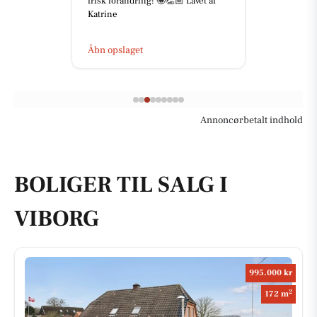
frisk forandring! 🤩👏🏼 Lavet af
Katrine
Åbn opslaget
Annoncørbetalt indhold
BOLIGER TIL SALG I
VIBORG
995.000 kr
2
172 m