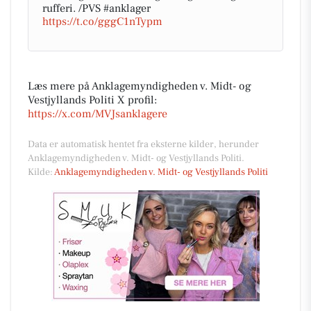
rufferi. /PVS #anklager
https://t.co/gggC1nTypm
Læs mere på Anklagemyndigheden v. Midt- og
Vestjyllands Politi X profil:
https://x.com/MVJsanklagere
Data er automatisk hentet fra eksterne kilder, herunder
Anklagemyndigheden v. Midt- og Vestjyllands Politi.
Kilde:
Anklagemyndigheden v. Midt- og Vestjyllands Politi