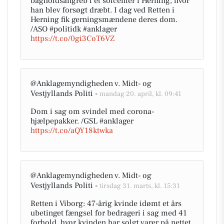
bagholdsangreb i et solcenter i Herning, hvor
han blev forsøgt dræbt. I dag ved Retten i
Herning fik gerningsmændene deres dom.
/ASO #politidk #anklager
https://t.co/0gi3CoT6VZ
@Anklagemyndigheden v. Midt- og
Vestjyllands Politi -
mandag 20. april, kl. 09:41
Dom i sag om svindel med corona-
hjælpepakker. /GSL #anklager
https://t.co/aQY18ktwka
@Anklagemyndigheden v. Midt- og
Vestjyllands Politi -
tirsdag 31. marts, kl. 15:31
Retten i Viborg: 47-årig kvinde idømt et års
ubetinget fængsel for bedrageri i sag med 41
forhold, hvor kvinden har solgt varer på nettet,