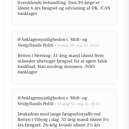
livreddende behandling. Den 39-årige er
idømt 6 års fængsel og udvisning af DK. /CAN
#anklager
@Anklagemyndigheden v. Midt- og
Vestjyllands Politi -
fredag 08. maj, kl. 14:00
Retten i Herning. 31-årig mand idømt frem
måneder ubetinget fængsel for at agere falsk
bankbud. Han modtog dommen. /NSO
#anklager
@Anklagemyndigheden v. Midt- og
Vestjyllands Politi -
tirsdag 05. maj, kl. 14:10
Straksdom med lange fængselsstraffe ved
Retten i Viborg i dag. 31-årig mand idømt 5½
års fængsel. 26-årig kvinde idømt 2½ års