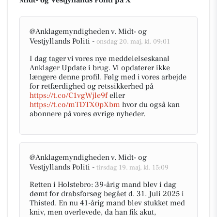
Midt- og Vestjyllands Politi på X
@Anklagemyndigheden v. Midt- og
Vestjyllands Politi -
onsdag 20. maj, kl. 09:01
I dag tager vi vores nye meddelelseskanal
Anklager Update i brug. Vi opdaterer ikke
længere denne profil. Følg med i vores arbejde
for retfærdighed og retssikkerhed på
https://t.co/C1vgWjle9f
eller
https://t.co/mTDTX0pXbm
hvor du også kan
abonnere på vores øvrige nyheder.
@Anklagemyndigheden v. Midt- og
Vestjyllands Politi -
tirsdag 19. maj, kl. 15:09
Retten i Holstebro: 39-årig mand blev i dag
dømt for drabsforsøg begået d. 31. Juli 2025 i
Thisted. En nu 41-årig mand blev stukket med
kniv, men overlevede, da han fik akut,