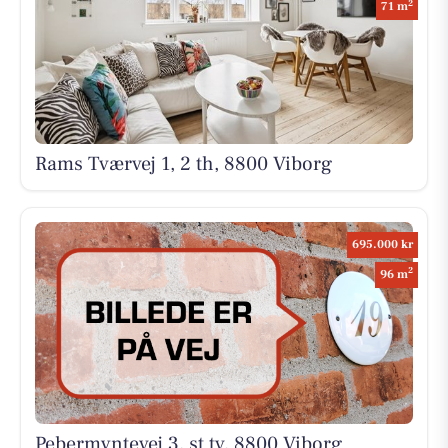
2
71 m
Rams Tværvej 1, 2 th, 8800 Viborg
695.000 kr
2
96 m
Pebermyntevej 3, st tv, 8800 Viborg