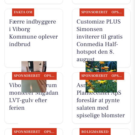
FAKTA OM
SPONSORERET
OPSLAGSTAVLEN
Færre indbyggere
Customize PLUS
i Viborg
Simonsen
Kommune oplever
inviterer til gratis
indbrud
Conmedia Half-
hotspot den 8.
august
SPONSORERET
OPSLAGSTAVLEN
SPONSORERET
OPSLAGSTAVLEN
Viborg Gulvforum
Asmild
monterer Migadan
Plantecenter ApS
LVT-gulv efter
foreslår at pynte
ferien
salaten med
spiselige blomster
SPONSORERET
OPSLAGSTAVLEN
BOLIGMARKED