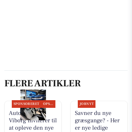
FLERE ARTIKLER
SPONSORERET
OPSLAGSTAVLEN
JOBNYT
Autocentralen
Savner du nye
Viborg inviterer til
græsgange? - Her
at opleve den nye
er nye ledige