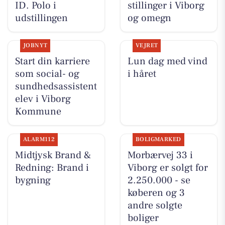
ID. Polo i
stillinger i Viborg
udstillingen
og omegn
JOBNYT
VEJRET
Start din karriere
Lun dag med vind
som social- og
i håret
sundhedsassistent
elev i Viborg
Kommune
ALARM112
BOLIGMARKED
Midtjysk Brand &
Morbærvej 33 i
Redning: Brand i
Viborg er solgt for
bygning
2.250.000 - se
køberen og 3
andre solgte
boliger