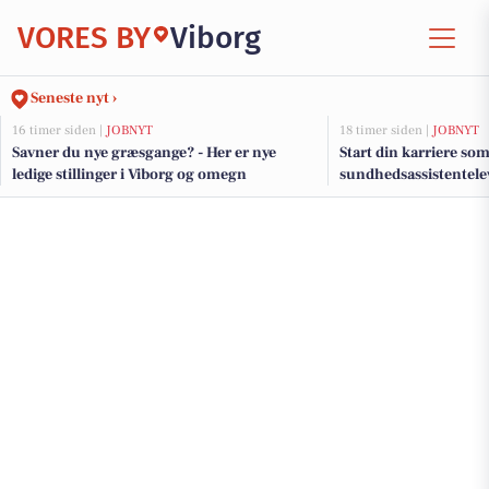
VORES BY
Viborg
Seneste nyt ›
16 timer siden |
JOBNYT
18 timer siden |
JOBNYT
Savner du nye græsgange? - Her er nye
Start din karriere som
ledige stillinger i Viborg og omegn
sundhedsassistentel