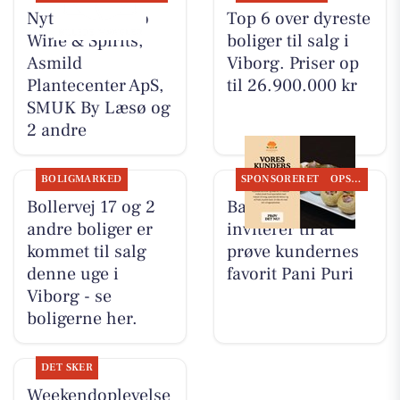
Nyt fra Lahvino
Top 6 over dyreste
Wine & Spirits,
boliger til salg i
Asmild
Viborg. Priser op
Plantecenter ApS,
til 26.900.000 kr
SMUK By Læsø og
2 andre
BOLIGMARKED
SPONSORERET
OPSLAGSTAVLEN
Bollervej 17 og 2
Bandhan Viborg
andre boliger er
inviterer til at
kommet til salg
prøve kundernes
denne uge i
favorit Pani Puri
Viborg - se
boligerne her.
DET SKER
Weekendoplevelse