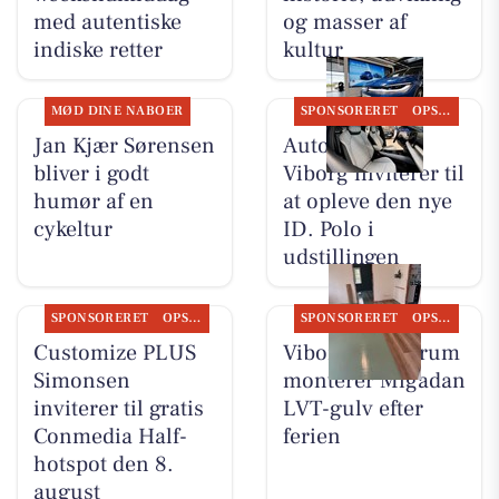
med autentiske
og masser af
indiske retter
kultur
MØD DINE NABOER
SPONSORERET
OPSLAGSTAVLEN
Jan Kjær Sørensen
Autocentralen
bliver i godt
Viborg inviterer til
humør af en
at opleve den nye
cykeltur
ID. Polo i
udstillingen
SPONSORERET
OPSLAGSTAVLEN
SPONSORERET
OPSLAGSTAVLEN
Customize PLUS
Viborg Gulvforum
Simonsen
monterer Migadan
inviterer til gratis
LVT-gulv efter
Conmedia Half-
ferien
hotspot den 8.
august