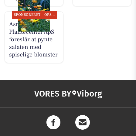
SPONSORERET
OPSLAGSTAVLEN
Asmild
Plantecenter ApS
foreslår at pynte
salaten med
spiselige blomster
VORES BY
Viborg