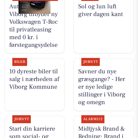
Autocentralen
Sol og lun luft
Viborg tilbyder ny
giver dagen kant
Volkswagen T-Roc
til privatleasing
med 0 kr. i
førstegangsydelse
BILER
JOBNYT
10 dyreste biler til
Savner du nye
salg i nærheden af
græsgange? - Her
Viborg Kommune
er nye ledige
stillinger i Viborg
og omegn
JOBNYT
ALARM112
Start din karriere
Midtjysk Brand &
som social- og
Redning: Brand i