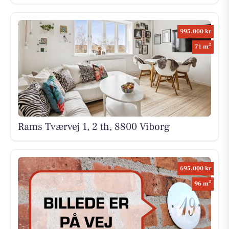
995.000 kr
2
71 m
Rams Tværvej 1, 2 th, 8800 Viborg
695.000 kr
2
96 m