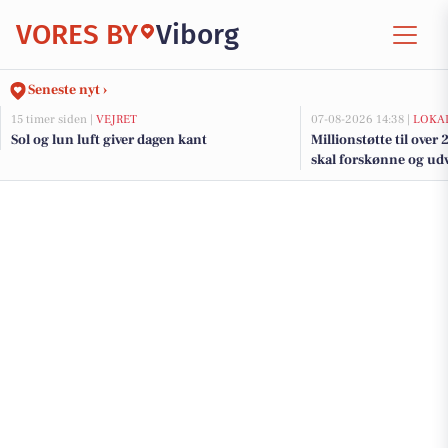
VORES BY
Viborg
Seneste nyt ›
15 timer siden |
VEJRET
07-08-2026 14:38 |
LOKAL
Sol og lun luft giver dagen kant
Millionstøtte til over
skal forskønne og udv
Kommunes mindre b