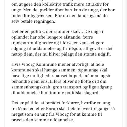
om at gøre den kollektive trafik mere attraktiv for
unge. Men det gælder åbenbart kun de unge, der bor
inden for bygrænsen. Bor du i en landsby, må du
selv betale regningen.
Det er en politik, der rammer skævt. De unge i
oplandet har ofte længere afstande, færre
transportmuligheder og i forvejen vanskeligere
adgang til uddannelse og fritidsjob
, a
lligevel er det
netop dem, der nu bliver pålagt den største udgift.
Hvis Viborg Kommune mener alvorligt, at hele
kommunen skal hænge sammen, og at unge skal
have lige muligheder uanset bopæl, må man også
behandle dem ens. Ellers bliver de flotte ord om
sammenhængskraft, grøn transport og lige adgang
til uddannelse blot tomme politiske slagord.
Det er på tide, at byrådet forklarer, hvorfor en ung
fra Mønsted eller Karup skal betale over tre gange så
meget som en ung fra Viborg for at komme til
præcis den samme uddannelse.