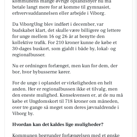
kommunens mange øvrige oplandsbyer nu må
betale langt mere for at komme til gymnasiet,
erhvervsuddannelsen eller arbejde i Viborg.
Da
ViborgUng
blev indført i december, var
budskabet klart
, d
et skulle være billigere og lettere
for unge mellem 16 og 26 år at benytte den
kollektive trafik. For 210 kroner kunne de købe et
30-dages buskort, som gjaldt i både by, lokal- og
regionalbusser.
Nu er ordningen forlænget
,
men kun for dem, der
bor, hvor bybusserne kører.
For de unge i oplandet er virkeligheden en helt
anden. Her er regionalbussen ikke et tilvalg, men
den eneste mulighed. Konsekvensen er, at de nu må
købe et
Ungdomskort
til 718 kroner om måneden
,
over tre gange så meget som deres jævnaldrende i
Viborg by.
Hvordan kan det kaldes lige muligheder?
Kommunen begrunder forlængelsen med et ønske