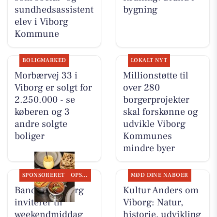
sundhedsassistent
bygning
elev i Viborg
Kommune
BOLIGMARKED
LOKALT NYT
Morbærvej 33 i
Millionstøtte til
Viborg er solgt for
over 280
2.250.000 - se
borgerprojekter
køberen og 3
skal forskønne og
andre solgte
udvikle Viborg
boliger
Kommunes
mindre byer
SPONSORERET
OPSLAGSTAVLEN
MØD DINE NABOER
Bandhan Viborg
Kultur Anders om
inviterer til
Viborg: Natur,
weekendmiddag
historie, udvikling