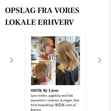
OPSLAG FRA VORES
LOKALE ERHVERV
SMUK By Læsø
Lyse striber, pageklip med lidt
asymmetri i siderne, & etager. Stor
frisk forandring! 🤩👏🏼 Lavet af
Katrine