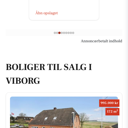
Åbn opslaget
Annoncørbetalt indhold
BOLIGER TIL SALG I
VIBORG
995.000 kr
2
172 m