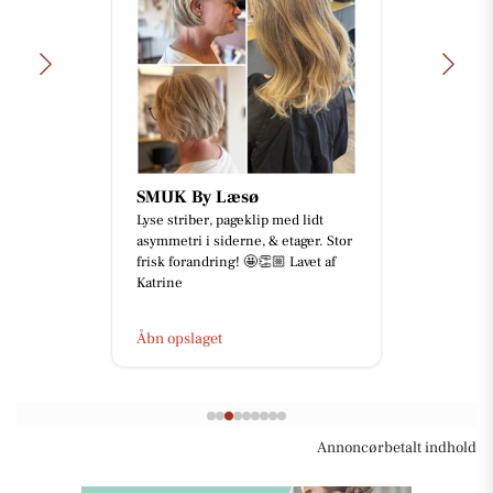
SMUK By Læsø
Lyse striber, pageklip med lidt
asymmetri i siderne, & etager. Stor
frisk forandring! 🤩👏🏼 Lavet af
Katrine
Åbn opslaget
Annoncørbetalt indhold