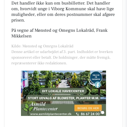
Det handler ikke kun om busbilletter. Det handler
om, hvorvidt unge i Viborg Kommune skal have lige
muligheder
,
eller om deres postnummer skal afgøre
prisen.
På vegne af Mønsted og Omegns Lokalråd,
Frank
Mikkelsen
Kilde: Mønsted og Omrgns Lokalråd
Denne artikel er udarbejdet af 3. part. Indholdet er hverken
sponsoreret eller betalt. De holdninger, der måtte fremgå,
repræsenterer ikke redaktionen.