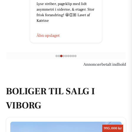
Tilbage fra ferien ! 💪 Og I skal da
ikke snydes for et lille indblik i,
hvordan ugen er startet. Her er vi i
gang med mont...
Åbn opslaget
Annoncørbetalt indhold
BOLIGER TIL SALG I
VIBORG
995.000 kr