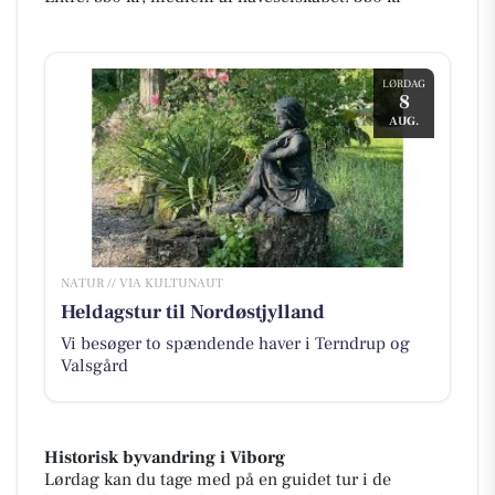
LØRDAG
8
AUG.
NATUR // VIA KULTUNAUT
Heldagstur til Nordøstjylland
Vi besøger to spændende haver i Terndrup og
Valsgård
Historisk byvandring i Viborg
Lørdag kan du tage med på en guidet tur i de