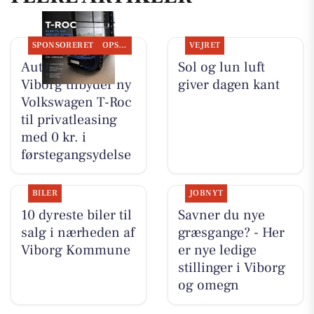
SPONSORERET
OPSLAGSTAVLEN
VEJRET
Autocentralen
Sol og lun luft
Viborg tilbyder ny
giver dagen kant
Volkswagen T-Roc
til privatleasing
med 0 kr. i
førstegangsydelse
BILER
JOBNYT
10 dyreste biler til
Savner du nye
salg i nærheden af
græsgange? - Her
Viborg Kommune
er nye ledige
stillinger i Viborg
og omegn