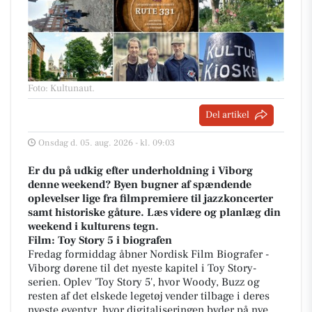
Foto: Kultunaut
.
Del artikel
Onsdag d. 05. aug. 2026 - kl. 09:03
Er du på udkig efter underholdning i Viborg
denne weekend? Byen bugner af spændende
oplevelser lige fra filmpremiere til jazzkoncerter
samt historiske gåture. Læs videre og planlæg din
weekend i kulturens tegn.
Film: Toy Story 5 i biografen
Fredag formiddag åbner Nordisk Film Biografer -
Viborg dørene til det nyeste kapitel i Toy Story-
serien. Oplev 'Toy Story 5', hvor Woody, Buzz og
resten af det elskede legetøj vender tilbage i deres
nyeste eventyr, hvor digitaliseringen byder på nye