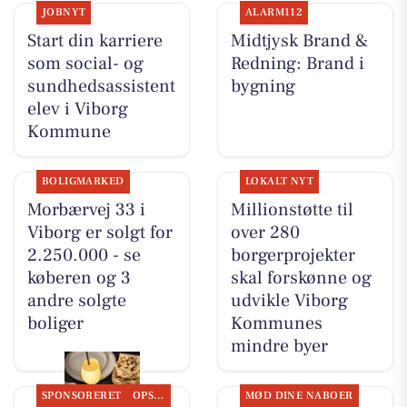
JOBNYT
ALARM112
Start din karriere
Midtjysk Brand &
som social- og
Redning: Brand i
sundhedsassistent
bygning
elev i Viborg
Kommune
BOLIGMARKED
LOKALT NYT
Morbærvej 33 i
Millionstøtte til
Viborg er solgt for
over 280
2.250.000 - se
borgerprojekter
køberen og 3
skal forskønne og
andre solgte
udvikle Viborg
boliger
Kommunes
mindre byer
SPONSORERET
OPSLAGSTAVLEN
MØD DINE NABOER