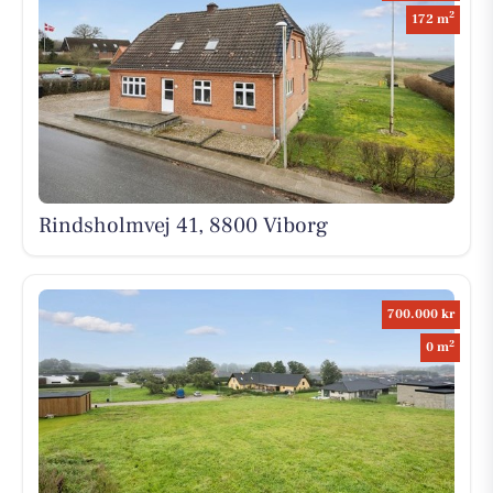
2
172 m
Rindsholmvej 41, 8800 Viborg
700.000 kr
2
0 m