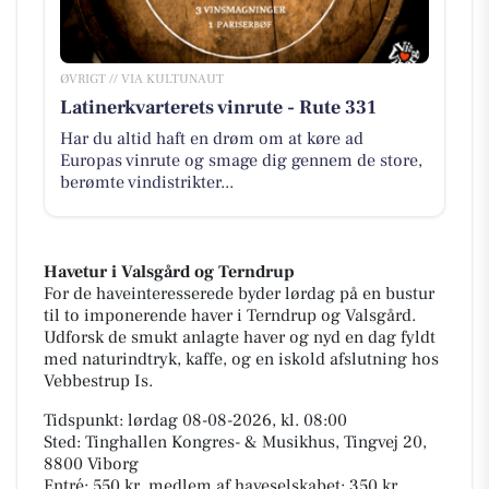
ØVRIGT // VIA KULTUNAUT
Latinerkvarterets vinrute - Rute 331
Har du altid haft en drøm om at køre ad
Europas vinrute og smage dig gennem de store,
berømte vindistrikter...
Havetur i Valsgård og Terndrup
For de haveinteresserede byder lørdag på en bustur
til to imponerende haver i Terndrup og Valsgård.
Udforsk de smukt anlagte haver og nyd en dag fyldt
med naturindtryk, kaffe, og en iskold afslutning hos
Vebbestrup Is.
Tidspunkt: lørdag 08-08-2026, kl. 08:00
Sted: Tinghallen Kongres- & Musikhus, Tingvej 20,
8800 Viborg
Entré: 550 kr, medlem af haveselskabet: 350 kr