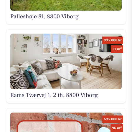
Palleshøje 81, 8800 Viborg
995.000 kr
2
71 m
Rams Tværvej 1, 2 th, 8800 Viborg
695.000 kr
2
96 m