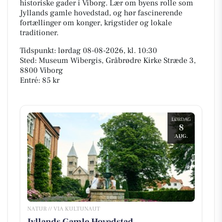
historiske gader i Viborg. Lær om byens rolle som
Jyllands gamle hovedstad, og hør fascinerende
fortællinger om konger, krigstider og lokale
traditioner.
Tidspunkt: lørdag 08-08-2026, kl. 10:30
Sted: Museum Wibergis, Gråbrødre Kirke Stræde 3,
8800 Viborg
Entré: 85 kr
LØRDAG
8
AUG.
NATUR // VIA KULTUNAUT
Jyllands Gamle Hovedstad