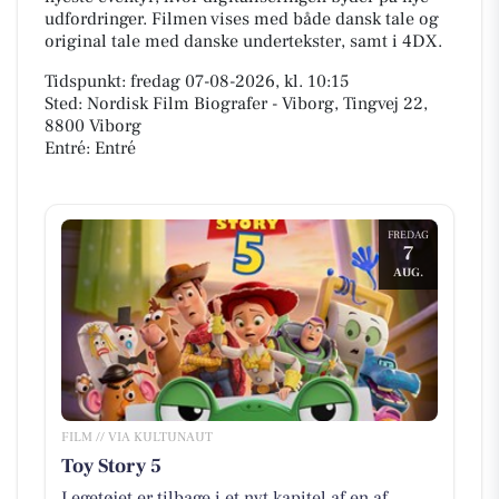
udfordringer. Filmen vises med både dansk tale og
original tale med danske undertekster, samt i 4DX.
Tidspunkt: fredag 07-08-2026, kl. 10:15
Sted: Nordisk Film Biografer - Viborg, Tingvej 22,
8800 Viborg
Entré: Entré
FREDAG
7
AUG.
FILM // VIA KULTUNAUT
Toy Story 5
Legetøjet er tilbage i et nyt kapitel af en af