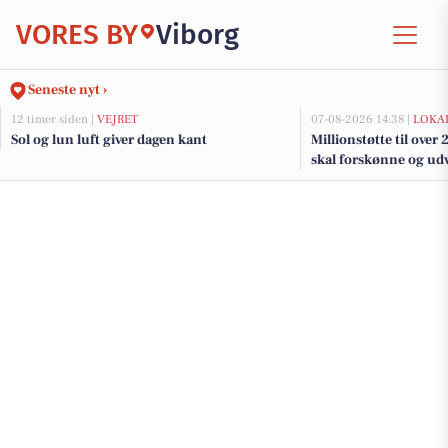
VORES BY
Viborg
Seneste nyt ›
12 timer siden |
VEJRET
07-08-2026 14:38 |
LOKAL
Sol og lun luft giver dagen kant
Millionstøtte til over
skal forskønne og udv
Kommunes mindre b