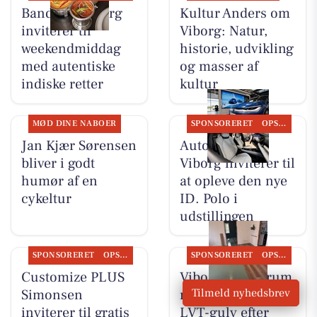
Bandhan Viborg
Kultur Anders om
inviterer til
Viborg: Natur,
weekendmiddag
historie, udvikling
med autentiske
og masser af
indiske retter
kultur
MØD DINE NABOER
SPONSORERET
OPSLAGSTAVLEN
Jan Kjær Sørensen
Autocentralen
bliver i godt
Viborg inviterer til
humør af en
at opleve den nye
cykeltur
ID. Polo i
udstillingen
SPONSORERET
OPSLAGSTAVLEN
SPONSORERET
OPSLAGSTAVLEN
Customize PLUS
Viborg Gulvforum
Simonsen
monterer Migadan
Tilmeld nyhedsbrev
inviterer til gratis
LVT-gulv efter