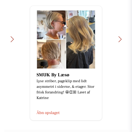
Viborg Gulvforum
Tilbage fra ferien ! 💪 Og I skal da
ikke snydes for et lille indblik i,
hvordan ugen er startet. Her er vi i
gang med mont...
Åbn opslaget