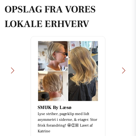
OPSLAG FRA VORES
LOKALE ERHVERV
SMUK By Læsø
Lyse striber, pageklip med lidt
asymmetri i siderne, & etager. Stor
frisk forandring! 🤩👏🏼 Lavet af
Katrine