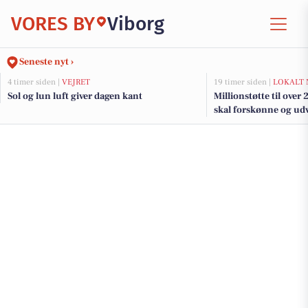
VORES BY
Viborg
Seneste nyt ›
4 timer siden |
VEJRET
19 timer siden |
LOKALT 
Sol og lun luft giver dagen kant
Millionstøtte til over
skal forskønne og udv
Kommunes mindre b