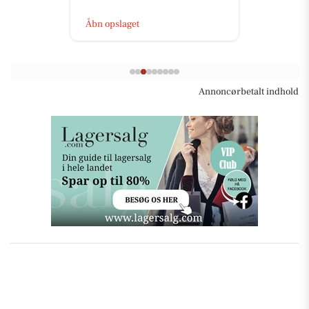
Åbn opslaget
Annoncørbetalt indhold