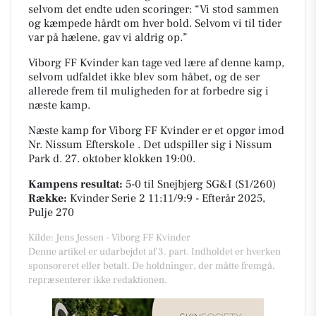
selvom det endte uden scoringer: “Vi stod sammen
og kæmpede hårdt om hver bold. Selvom vi til tider
var på hælene, gav vi aldrig op.”
Viborg FF Kvinder kan tage ved lære af denne kamp,
selvom udfaldet ikke blev som håbet, og de ser
allerede frem til muligheden for at forbedre sig i
næste kamp.
Næste kamp for Viborg FF Kvinder er et opgør imod
Nr. Nissum Efterskole . Det udspiller sig i
Nissum
Park
d. 27. oktober klokken 19:00.
Kampens resultat:
5-0
til Snejbjerg SG&I (S1/260)
Række:
Kvinder Serie 2 11:11/9:9 - Efterår 2025,
Pulje 270
Kilde: Jens Jessen - Viborg FF Kvinder
Denne artikel er udarbejdet af 3. part. Indholdet er hverken
sponsoreret eller betalt. De holdninger, der måtte fremgå,
repræsenterer ikke redaktionen.