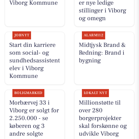
Viborg Kommune
er nye ledige
stillinger i Viborg
og omegn
JOBNYT
ALARM112
Start din karriere
Midtjysk Brand &
som social- og
Redning: Brand i
sundhedsassistent
bygning
elev i Viborg
Kommune
BOLIGMARKED
LOKALT NYT
Morbærvej 33 i
Millionstøtte til
Viborg er solgt for
over 280
2.250.000 - se
borgerprojekter
køberen og 3
skal forskønne og
andre solgte
udvikle Viborg