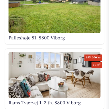
Palleshøje 81, 8800 Viborg
995.000 kr
2
71 m
Rams Tværvej 1, 2 th, 8800 Viborg