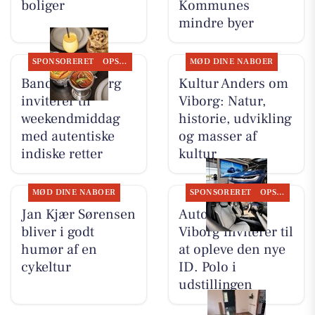
boliger
Kommunes
mindre byer
SPONSORERET
OPSLAGSTAVLEN
MØD DINE NABOER
Bandhan Viborg
Kultur Anders om
inviterer til
Viborg: Natur,
weekendmiddag
historie, udvikling
med autentiske
og masser af
indiske retter
kultur
MØD DINE NABOER
SPONSORERET
OPSLAGSTAVLEN
Jan Kjær Sørensen
Autocentralen
bliver i godt
Viborg inviterer til
humør af en
at opleve den nye
cykeltur
ID. Polo i
udstillingen