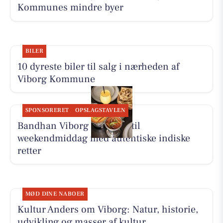
Kommunes mindre byer
BILER
10 dyreste biler til salg i nærheden af
Viborg Kommune
SPONSORERET
OPSLAGSTAVLEN
Bandhan Viborg inviterer til
weekendmiddag med autentiske indiske
retter
MØD DINE NABOER
Kultur Anders om Viborg: Natur, historie,
udvikling og masser af kultur