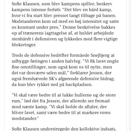
Sofie Klausen, som blev kampens spiller, beskrev
kampens intense forløb: “Det blev en hård kamp,
hvor vi fra start blev presset langt tilbage på banen.
Modstanderen kom ud med en høj intensitet og satte
os konstant under pres.” Denne beskrivelse bakkes
op af trænerens iagttagelse af, at holdet arbejdede
stenhårdt i defensiven og lykkedes med flere vigtige
blokeringer.
Trods de defensive bedrifter formåede Snejbjerg at
udbygge føringen i anden halvleg. “Vi fik lavet nogle
fine omstillinger, som også kom os til nytte, men
det var desværre uden mål,” forklarer Jessen, der
også fremhævede SK's afgørende defensive bidrag,
da hun blev rykket ned på backpladsen.
"Vi skal være bedre til at lukke hullerne og de store
rum," lød det fra Jessen, der allerede ser fremad
mod næste kamp. "Vi skal holde de aftaler, der
bliver lavet, samt være bedre til at markere vores
modstander."
Sofie Klausen understregede den kollektive indsats,