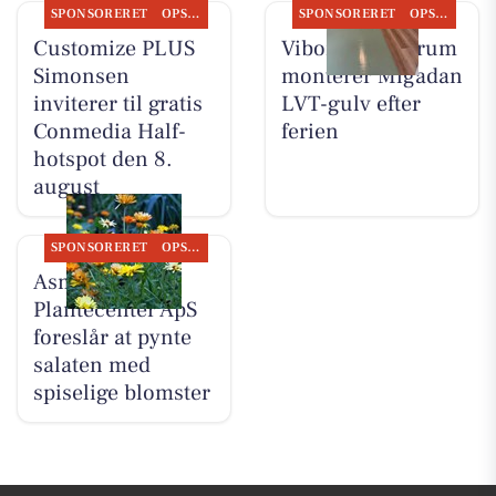
SPONSORERET
OPSLAGSTAVLEN
SPONSORERET
OPSLAGSTAVLEN
Customize PLUS
Viborg Gulvforum
Simonsen
monterer Migadan
inviterer til gratis
LVT-gulv efter
Conmedia Half-
ferien
hotspot den 8.
august
SPONSORERET
OPSLAGSTAVLEN
Asmild
Plantecenter ApS
foreslår at pynte
salaten med
spiselige blomster