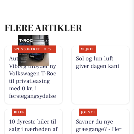
FLERE ARTIKLER
SPONSORERET
OPSLAGSTAVLEN
VEJRET
Autocentralen
Sol og lun luft
Viborg tilbyder ny
giver dagen kant
Volkswagen T-Roc
til privatleasing
med 0 kr. i
førstegangsydelse
BILER
JOBNYT
10 dyreste biler til
Savner du nye
salg i nærheden af
græsgange? - Her