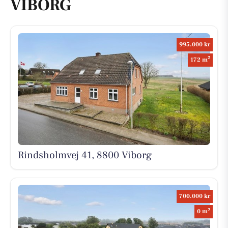
VIBORG
995.000 kr
2
172 m
Rindsholmvej 41, 8800 Viborg
700.000 kr
2
0 m