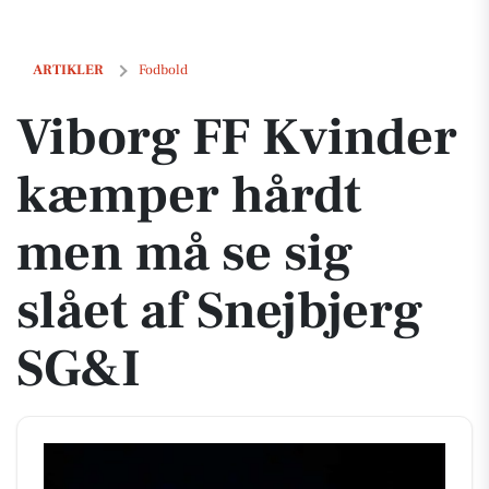
Viborg FF Kvinder kæmper hårdt men må se sig slået af Snejbjerg SG
ARTIKLER
Fodbold
Viborg FF Kvinder
kæmper hårdt
men må se sig
slået af Snejbjerg
SG&I