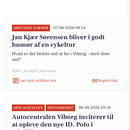
07-08-2026 09:14
MØD DINE NABOER
Jan Kjær Sørensen bliver i godt
humør af en cykeltur
Hvad er det bedste ved at bo i Viborg - med dine
ord?
Kilde: Jan Kjær Sørensen
Læs hele artiklen her
Kopiér link
06-08-2026 20:16
OPSLAGSTAVLEN
SPONSORERET
Autocentralen Viborg inviterer til
at opleve den nye ID. Polo i