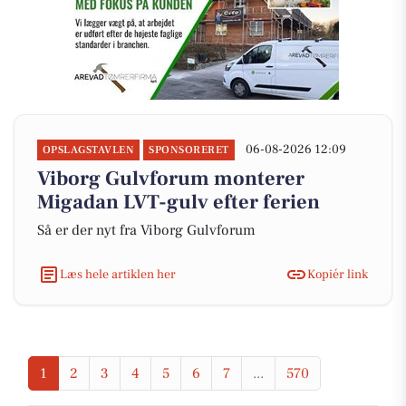
06-08-2026 12:09
OPSLAGSTAVLEN
SPONSORERET
Viborg Gulvforum monterer
Migadan LVT-gulv efter ferien
Så er der nyt fra Viborg Gulvforum
Læs hele artiklen her
Kopiér link
1
2
3
4
5
6
7
...
570