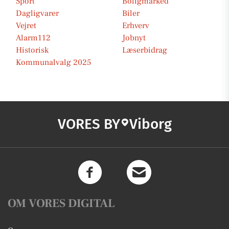
Sport
Boligmarked
Dagligvarer
Biler
Vejret
Erhverv
Alarm112
Jobnyt
Historisk
Læserbidrag
Kommunalvalg 2025
VORES BY
Viborg
OM VORES DIGITAL