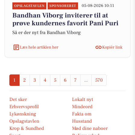
05-08-2026 10:11
OPSLAGSTAVLEN
SPONSORERET
Bandhan Viborg inviterer til at
prøve kundernes favorit Pani Puri
Så er der nyt fra Bandhan Viborg
Læs hele artiklen her
Kopiér link
1
2
3
4
5
6
7
...
570
Det sker
Lokalt nyt
Erhvervsprofil
Mindeord
Lykønskning
Fakta om
Opslagstavlen
Husstand
Krop & Sundhed
Mød dine naboer