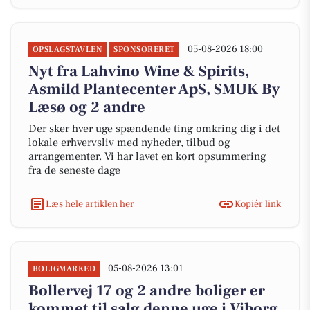
05-08-2026 18:00
OPSLAGSTAVLEN
SPONSORERET
Nyt fra Lahvino Wine & Spirits,
Asmild Plantecenter ApS, SMUK By
Læsø og 2 andre
Der sker hver uge spændende ting omkring dig i det
lokale erhvervsliv med nyheder, tilbud og
arrangementer. Vi har lavet en kort opsummering
fra de seneste dage
Læs hele artiklen her
Kopiér link
05-08-2026 13:01
BOLIGMARKED
Bollervej 17 og 2 andre boliger er
kommet til salg denne uge i Viborg