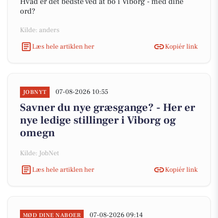
Hvad er det bedste ved at bo i Viborg - med dine
ord?
Kilde: anders
Læs hele artiklen her
Kopiér link
07-08-2026 10:55
JOBNYT
Savner du nye græsgange? - Her er
nye ledige stillinger i Viborg og
omegn
Kilde: JobNet
Læs hele artiklen her
Kopiér link
07-08-2026 09:14
MØD DINE NABOER