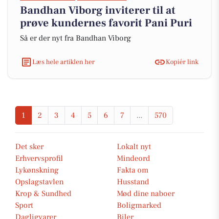
Bandhan Viborg inviterer til at
prøve kundernes favorit Pani Puri
Så er der nyt fra Bandhan Viborg
Læs hele artiklen her
Kopiér link
1
2
3
4
5
6
7
...
570
Det sker
Lokalt nyt
Erhvervsprofil
Mindeord
Lykønskning
Fakta om
Opslagstavlen
Husstand
Krop & Sundhed
Mød dine naboer
Sport
Boligmarked
Dagligvarer
Biler