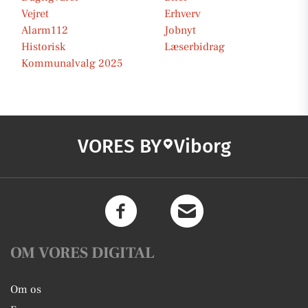
Vejret
Erhverv
Alarm112
Jobnyt
Historisk
Læserbidrag
Kommunalvalg 2025
VORES BY
Viborg
OM VORES DIGITAL
Om os