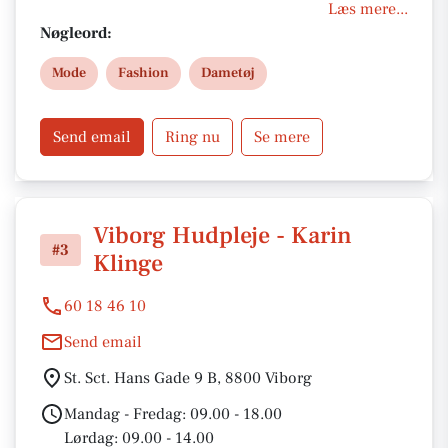
nøje udvalgte kollektioner til den stilbevidste
Læs mere...
kvinde. Besøg os på Sct. Hjultorvgyde 3 eller bestil
Nøgleord:
dine favoritter med forsendelse – kvalitet og
Mode
Fashion
Dametøj
elegance i hvert eneste køb.
Send email
Ring nu
Se mere
Viborg Hudpleje - Karin
#3
Klinge
60 18 46 10
Send email
St. Sct. Hans Gade 9 B, 8800 Viborg
Mandag - Fredag: 09.00 - 18.00
Lørdag: 09.00 - 14.00