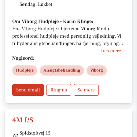
Søndag: Lukket
Om Viborg Hudpleje - Karin Klinge:
Hos Viborg Hudpleje i hjertet af Viborg får du
professionel hudpleje med personlig vejledning. Vi
tilbyder ansigtsbehandlinger, hårfjerning, bryn og
vipper, manicure, pedicure og meget mere. Med
Læs mere...
over 25 års erfaring, holistisk tilgang og
Nøgleord:
kvalitetsprodukter fra Dermalogica, Advanced
Hudpleje
Ansigtsbehandling
Viborg
Nutrition og Jane Iredale, sikres din hud de bedste
resultater.
Send email
Ring nu
Se mere
4M I/S
Spidstoftvej 15