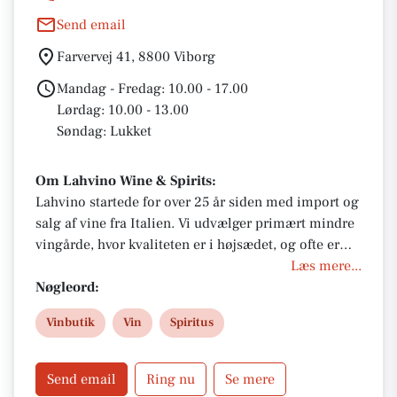
Send email
Farvervej 41, 8800 Viborg
Mandag - Fredag: 10.00 - 17.00
Lørdag: 10.00 - 13.00
Søndag: Lukket
Om Lahvino Wine & Spirits:
Lahvino startede for over 25 år siden med import og
salg af vine fra Italien. Vi udvælger primært mindre
vingårde, hvor kvaliteten er i højsædet, og ofte er
det unge vingårde som er på vej mod stjernerne.
Læs mere...
Vinsortimentet suppleres med spiritus og likører
Nøgleord:
samt diverse fødevare-specialiteter bl.a. balsamico,
Vinbutik
Vin
Spiritus
extra virgin olivenolier, pestoer, småkager,
espressokaffe m.v.
Send email
Ring nu
Se mere