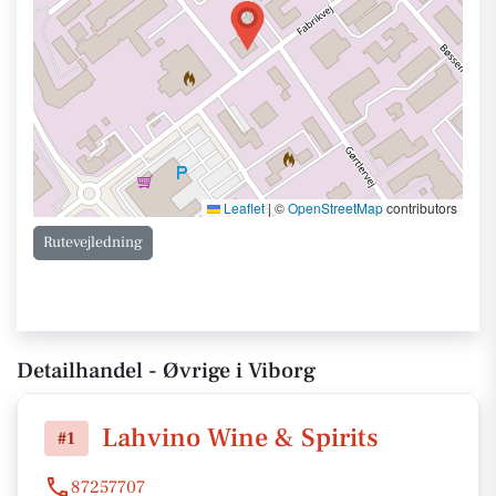
Leaflet
|
©
OpenStreetMap
contributors
Rutevejledning
Detailhandel - Øvrige i Viborg
Lahvino Wine & Spirits
#1
87257707