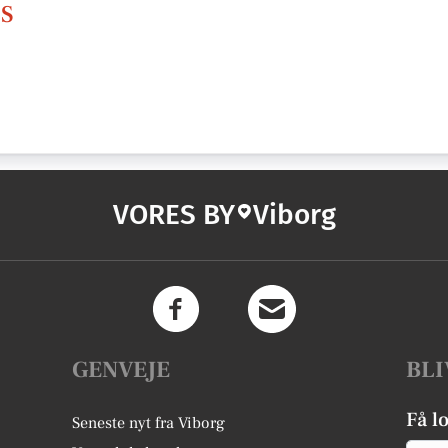
pS
VORES BY
Viborg
GENVEJE
BLI
Få l
Seneste nyt fra Viborg