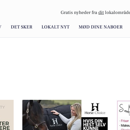
Gratis nyheder fra
dit
lokalområde
V
DET SKER
LOKALT NYT
MØD DINE NABOER