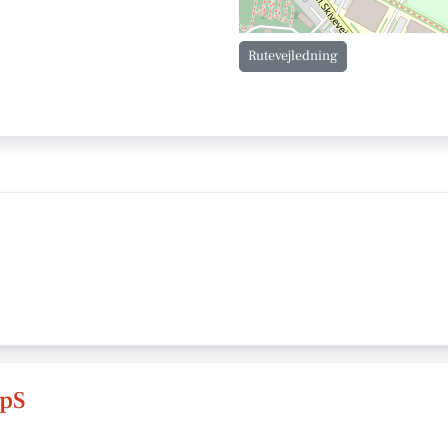
Rutevejledning
ApS