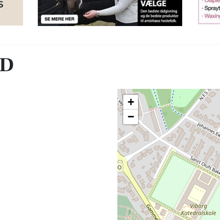
RD
+
−