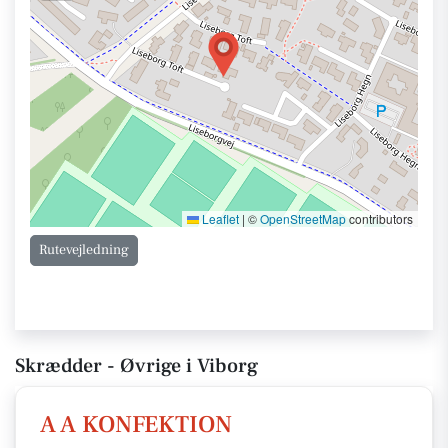
Leaflet
|
©
OpenStreetMap
contributors
Rutevejledning
Skrædder - Øvrige i Viborg
A A KONFEKTION