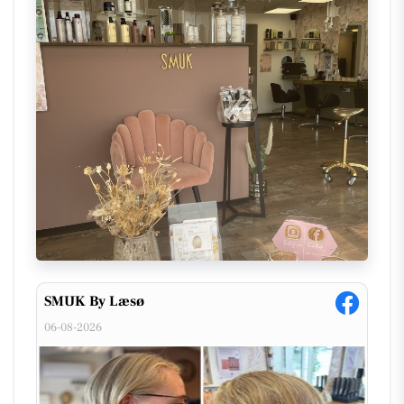
godt køb og fejre med os. Takket være vores loyale
kunder er vi nået så langt, og vi ser frem til mange
flere år med jer.
På den kreative front har vores talentfulde
medarbejder, Katrine, for nylig arbejdet på nogle
spændende farveprojekter. Hun har blandt andet
udført en flot blonde pixie cut kombineret med
olaplex-behandling og en lys balayage for at
opfriske en kundes look. Disse forvandlinger viser
vores engagement i at levere fantastiske resultater,
der opfylder de specifikke ønsker fra vores kunder.
Følg vores seneste nyheder og kreative projekter på
vores
Facebookside
og find yderligere information
SMUK By Læsø
på vores
hjemmeside
.
06-08-2026