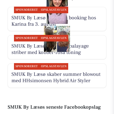
SPONSORERET
OPSLAGSTAVLEN
SMUK By Læsø åbner for booking hos
Karina fra 3. august
SPONSORERET
OPSLAGSTAVLEN
SMUK By Læsø laver lyse balayage
striber med kobber-rosa toning
SPONSORERET
OPSLAGSTAVLEN
SMUK By Læsø skaber summer blowout
med HHsimonsen Hybrid Air Styler
SMUK By Læsøs seneste Facebookopslag