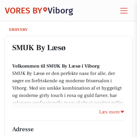
VORES BY
Viborg
SMUK By Læsø
ERHVERV
SMUK By Læsø
Velkommen til SMUK By Læsø i Viborg
SMUK By Læsø er den perfekte oase for alle, der
søger en forfriskende og moderne frisørsalon i
Viborg. Med sin unikke kombination af et hyggeligt
og moderne girly touch i rosa og guld farver, har
salonens professionelle team skabt et positivt miljø,
hvor kunderne mødes med smil og stor ekspertise.
Læs mere
Vores passion for frisørfaget afspejles tydeligt i vores
kreative arbejde, og vi elsker at opfylde kundernes
Adresse
ønsker med skræddersyet rådgivning om hårpleje