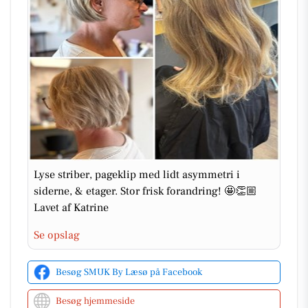
Lyse striber, pageklip med lidt asymmetri i
siderne, & etager. Stor frisk forandring! 🤩👏🏼
Lavet af Katrine
Se opslag
Besøg SMUK By Læsø på Facebook
Besøg hjemmeside