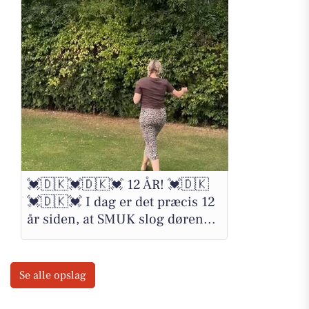
💓🇩🇰💓🇩🇰💓 12 ÅR! 💓🇩🇰
💓🇩🇰💓 I dag er det præcis 12
år siden, at SMUK slog døren...
Se alle opslag