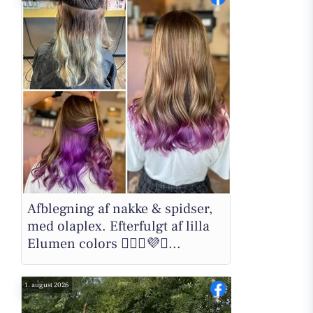
Afblegning af nakke & spidser,
med olaplex. Efterfulgt af lilla
Elumen colors 💁🏼‍♀️💜✨...
1. august 2026