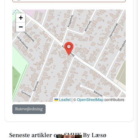
+
−
Leaflet
|
©
OpenStreetMap
contributors
Rutevejledning
Seneste artikler om SMUK By Læsø