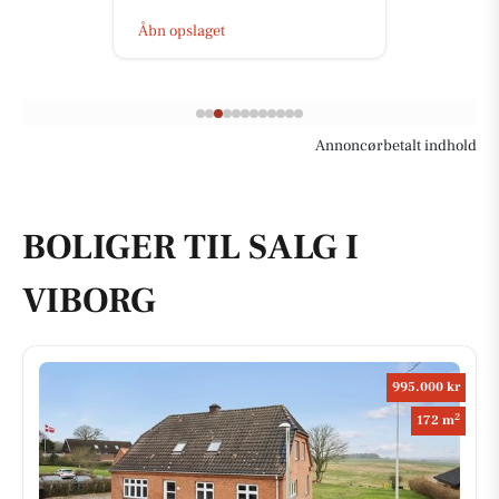
Åbn opslaget
Annoncørbetalt indhold
BOLIGER TIL SALG I
VIBORG
995.000 kr
2
172 m