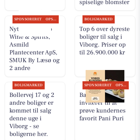
spiselige blomster
SPONSORERET
OPSLAGSTAVLEN
BOLIGMARKED
Nyt fra Lahvino
Top 6 over dyreste
Wine & Spirits,
boliger til salg i
Asmild
Viborg. Priser op
Plantecenter ApS,
til 26.900.000 kr
SMUK By Læsø og
2 andre
BOLIGMARKED
SPONSORERET
OPSLAGSTAVLEN
Bollervej 17 og 2
Bandhan Viborg
andre boliger er
inviterer til at
kommet til salg
prøve kundernes
denne uge i
favorit Pani Puri
Viborg - se
boligerne her.