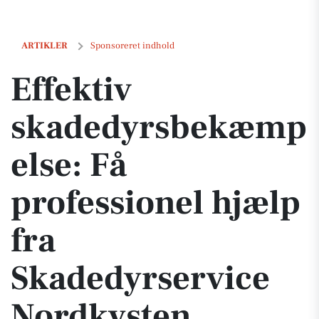
Effektiv skadedyrsbekæmpelse: Få professionel hjælp fra Skadedyrs
ARTIKLER
Sponsoreret indhold
Effektiv
skadedyrsbekæmp
else: Få
professionel hjælp
fra
Skadedyrservice
Nordkysten