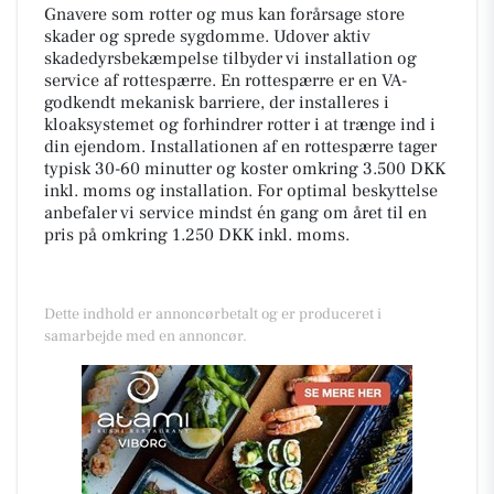
Gnavere som rotter og mus kan forårsage store
skader og sprede sygdomme. Udover aktiv
skadedyrsbekæmpelse tilbyder vi installation og
service af rottespærre. En rottespærre er en VA-
godkendt mekanisk barriere, der installeres i
kloaksystemet og forhindrer rotter i at trænge ind i
din ejendom. Installationen af en rottespærre tager
typisk 30-60 minutter og koster omkring 3.500 DKK
inkl. moms og installation. For optimal beskyttelse
anbefaler vi service mindst én gang om året til en
pris på omkring 1.250 DKK inkl. moms.
Dette indhold er annoncørbetalt og er produceret i
samarbejde med en annoncør.