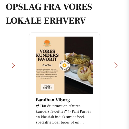
OPSLAG FRA VORES
LOKALE ERHVERV
Bandhan Viborg
🥣 Har du prøvet en af vores
kunders favoritter? ✨ Pani Puri er
en klassisk indisk street food-
specialitet, der byder på en ...