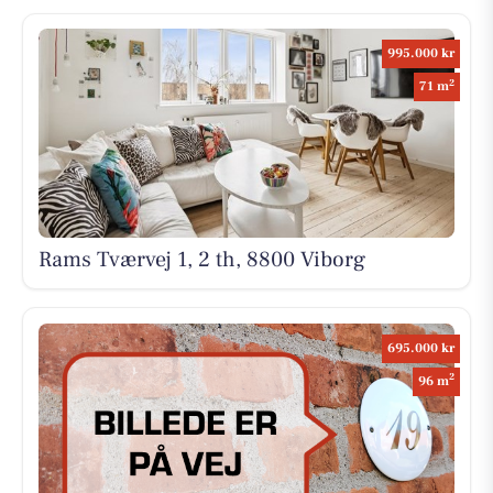
995.000 kr
2
71 m
Rams Tværvej 1, 2 th, 8800 Viborg
695.000 kr
2
96 m