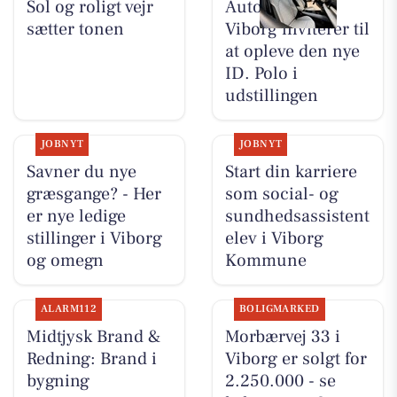
Sol og roligt vejr
Autocentralen
sætter tonen
Viborg inviterer til
at opleve den nye
ID. Polo i
udstillingen
JOBNYT
JOBNYT
Savner du nye
Start din karriere
græsgange? - Her
som social- og
er nye ledige
sundhedsassistent
stillinger i Viborg
elev i Viborg
og omegn
Kommune
ALARM112
BOLIGMARKED
Midtjysk Brand &
Morbærvej 33 i
Redning: Brand i
Viborg er solgt for
bygning
2.250.000 - se