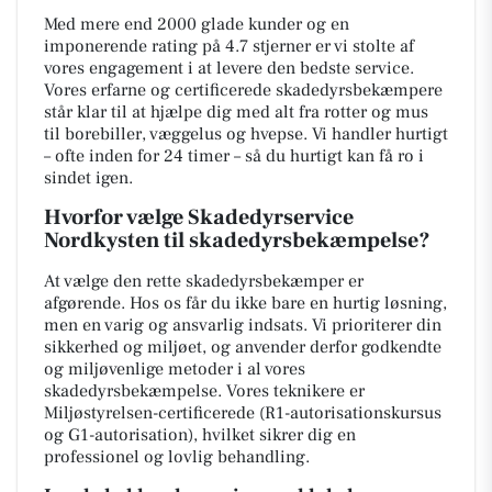
Med mere end 2000 glade kunder og en
imponerende rating på 4.7 stjerner er vi stolte af
vores engagement i at levere den bedste service.
Vores erfarne og certificerede skadedyrsbekæmpere
står klar til at hjælpe dig med alt fra rotter og mus
til borebiller, væggelus og hvepse. Vi handler hurtigt
– ofte inden for 24 timer – så du hurtigt kan få ro i
sindet igen.
Hvorfor vælge Skadedyrservice
Nordkysten til skadedyrsbekæmpelse?
At vælge den rette skadedyrsbekæmper er
afgørende. Hos os får du ikke bare en hurtig løsning,
men en varig og ansvarlig indsats. Vi prioriterer din
sikkerhed og miljøet, og anvender derfor godkendte
og miljøvenlige metoder i al vores
skadedyrsbekæmpelse. Vores teknikere er
Miljøstyrelsen-certificerede (R1-autorisationskursus
og G1-autorisation), hvilket sikrer dig en
professionel og lovlig behandling.