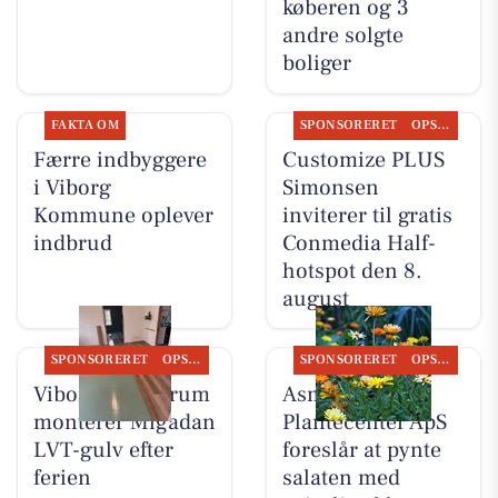
køberen og 3
andre solgte
boliger
FAKTA OM
SPONSORERET
OPSLAGSTAVLEN
Færre indbyggere
Customize PLUS
i Viborg
Simonsen
Kommune oplever
inviterer til gratis
indbrud
Conmedia Half-
hotspot den 8.
august
SPONSORERET
OPSLAGSTAVLEN
SPONSORERET
OPSLAGSTAVLEN
Viborg Gulvforum
Asmild
monterer Migadan
Plantecenter ApS
LVT-gulv efter
foreslår at pynte
ferien
salaten med