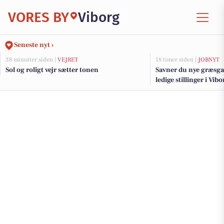
VORES BY
Viborg
Seneste nyt ›
38 minutter siden |
VEJRET
18 timer siden |
JOBNYT
Sol og roligt vejr sætter tonen
Savner du nye græsga
ledige stillinger i Vi