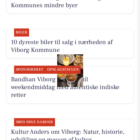
Kommunes mindre byer
BILER
10 dyreste biler til salg i nærheden af
Viborg Kommune
SPONSORERET
OPSLAGSTAVLEN
Bandhan Viborg inviterer til
weekendmiddag med autentiske indiske
retter
MØD DINE NABOER
Kultur Anders om Viborg: Natur, historie,
udvikling og masser af kultur