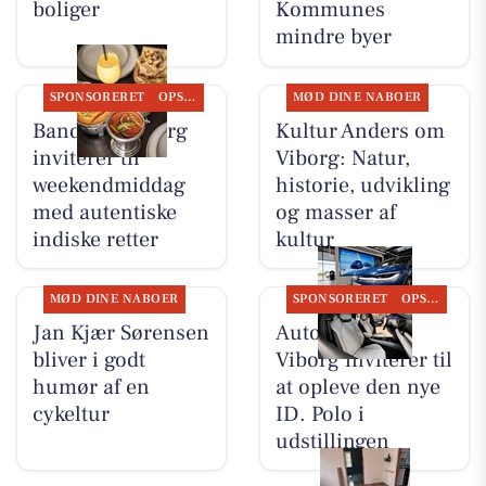
boliger
Kommunes
mindre byer
SPONSORERET
OPSLAGSTAVLEN
MØD DINE NABOER
Bandhan Viborg
Kultur Anders om
inviterer til
Viborg: Natur,
weekendmiddag
historie, udvikling
med autentiske
og masser af
indiske retter
kultur
MØD DINE NABOER
SPONSORERET
OPSLAGSTAVLEN
Jan Kjær Sørensen
Autocentralen
bliver i godt
Viborg inviterer til
humør af en
at opleve den nye
cykeltur
ID. Polo i
udstillingen