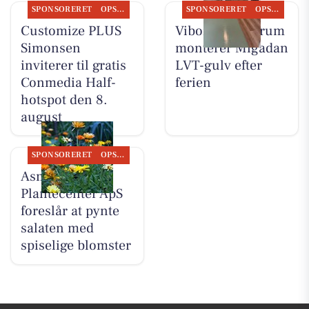
SPONSORERET
OPSLAGSTAVLEN
SPONSORERET
OPSLAGSTAVLEN
Customize PLUS
Viborg Gulvforum
Simonsen
monterer Migadan
inviterer til gratis
LVT-gulv efter
Conmedia Half-
ferien
hotspot den 8.
august
SPONSORERET
OPSLAGSTAVLEN
Asmild
Plantecenter ApS
foreslår at pynte
salaten med
spiselige blomster