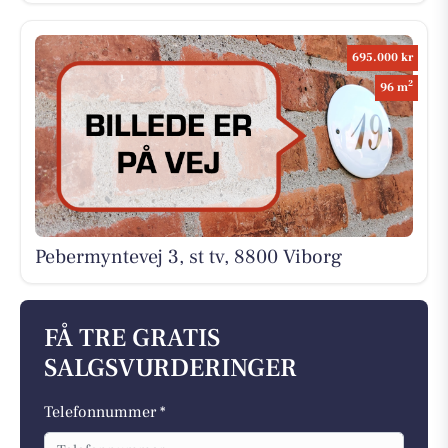
695.000 kr
2
96 m
Pebermyntevej 3, st tv, 8800 Viborg
FÅ TRE GRATIS
SALGSVURDERINGER
Telefonnummer *