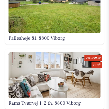
Palleshøje 81, 8800 Viborg
995.000 kr
2
71 m
Rams Tværvej 1, 2 th, 8800 Viborg