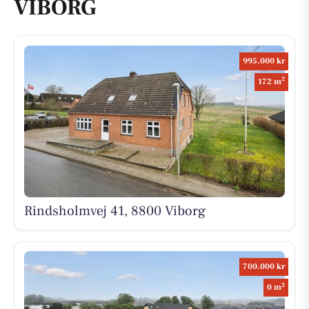
VIBORG
995.000 kr
2
172 m
Rindsholmvej 41, 8800 Viborg
700.000 kr
2
0 m