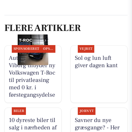
FLERE ARTIKLER
SPONSORERET
OPSLAGSTAVLEN
VEJRET
Autocentralen
Sol og lun luft
Viborg tilbyder ny
giver dagen kant
Volkswagen T-Roc
til privatleasing
med 0 kr. i
førstegangsydelse
BILER
JOBNYT
10 dyreste biler til
Savner du nye
salg i nærheden af
græsgange? - Her