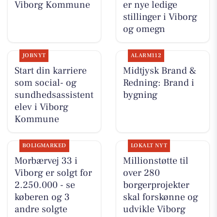
Viborg Kommune
er nye ledige
stillinger i Viborg
og omegn
JOBNYT
ALARM112
Start din karriere
Midtjysk Brand &
som social- og
Redning: Brand i
sundhedsassistent
bygning
elev i Viborg
Kommune
BOLIGMARKED
LOKALT NYT
Morbærvej 33 i
Millionstøtte til
Viborg er solgt for
over 280
2.250.000 - se
borgerprojekter
køberen og 3
skal forskønne og
andre solgte
udvikle Viborg