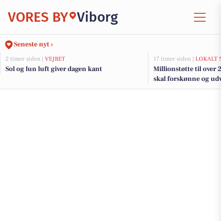
VORES BY
Viborg
Seneste nyt ›
2 timer siden |
VEJRET
17 timer siden |
LOKALT 
Sol og lun luft giver dagen kant
Millionstøtte til over
skal forskønne og udv
Kommunes mindre b