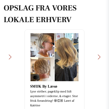
OPSLAG FRA VORES
LOKALE ERHVERV
SMUK By Læsø
Lyse striber, pageklip med lidt
asymmetri i siderne, & etager. Stor
frisk forandring! 🤩👏🏼 Lavet af
Katrine