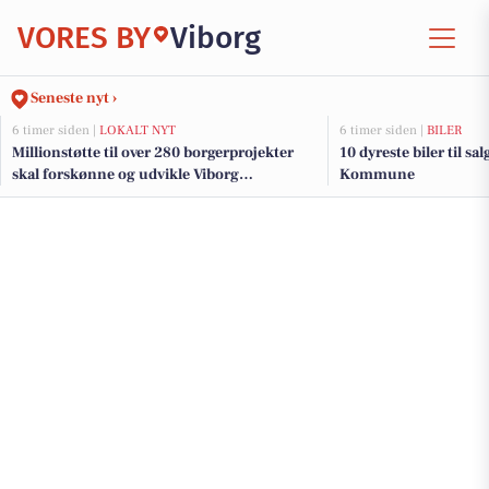
VORES BY
Viborg
Seneste nyt ›
6 timer siden |
LOKALT NYT
6 timer siden |
BILER
Millionstøtte til over 280 borgerprojekter
10 dyreste biler til s
skal forskønne og udvikle Viborg
Kommune
Kommunes mindre byer