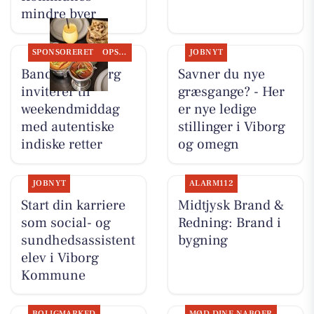
mindre byer
SPONSORERET
OPSLAGSTAVLEN
JOBNYT
Bandhan Viborg
Savner du nye
inviterer til
græsgange? - Her
weekendmiddag
er nye ledige
med autentiske
stillinger i Viborg
indiske retter
og omegn
JOBNYT
ALARM112
Start din karriere
Midtjysk Brand &
som social- og
Redning: Brand i
sundhedsassistent
bygning
elev i Viborg
Kommune
BOLIGMARKED
MØD DINE NABOER