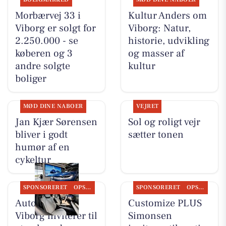
Morbærvej 33 i
Kultur Anders om
Viborg er solgt for
Viborg: Natur,
2.250.000 - se
historie, udvikling
køberen og 3
og masser af
andre solgte
kultur
boliger
MØD DINE NABOER
VEJRET
Jan Kjær Sørensen
Sol og roligt vejr
bliver i godt
sætter tonen
humør af en
cykeltur
SPONSORERET
OPSLAGSTAVLEN
SPONSORERET
OPSLAGSTAVLEN
Autocentralen
Customize PLUS
Viborg inviterer til
Simonsen