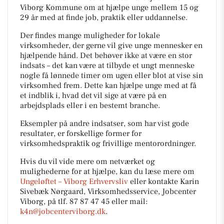
Viborg Kommune om at hjælpe unge mellem 15 og
29 år med at finde job, praktik eller uddannelse.
Der findes mange muligheder for lokale
virksomheder, der gerne vil give unge mennesker en
hjælpende hånd. Det behøver ikke at være en stor
indsats – det kan være at tilbyde et ungt menneske
nogle få lønnede timer om ugen eller blot at vise sin
virksomhed frem. Dette kan hjælpe unge med at få
et indblik i, hvad det vil sige at være på en
arbejdsplads eller i en bestemt branche.
Eksempler på andre indsatser, som har vist gode
resultater, er forskellige former for
virksomhedspraktik og frivillige mentorordninger.
Hvis du vil vide mere om netværket og
mulighederne for at hjælpe, kan du læse mere om
Ungeløftet – Viborg Erhvervsliv
eller kontakte Karin
Sivebæk Nørgaard, Virksomhedsservice, Jobcenter
Viborg, på tlf.
87 87 47 45
eller mail:
k4n@jobcenterviborg.dk
.