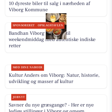
10 dyreste biler til salg i nærheden af
Viborg Kommune
SPONSORERET
OPSLAGSTAVLEN
Bandhan Viborg inviterer til
weekendmiddag med autentiske indiske
retter
MØD DINE NABOER
Kultur Anders om Viborg: Natur, historie,
udvikling og masser af kultur
JOBNYT
Savner du nye græsgange? - Her er nye
ledige stillinger i Viborg og omegn