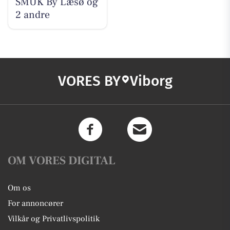
SMUK By Læsø og
2 andre
VORES BY
Viborg
OM VORES DIGITAL
Om os
For annoncører
Vilkår og Privatlivspolitik