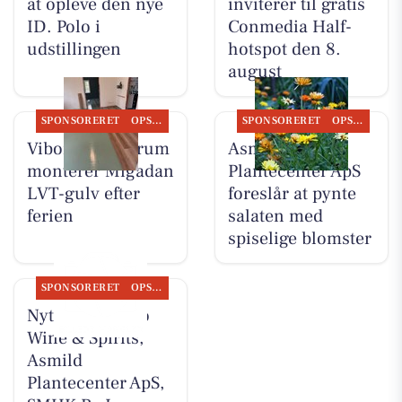
at opleve den nye
inviterer til gratis
ID. Polo i
Conmedia Half-
udstillingen
hotspot den 8.
august
SPONSORERET
OPSLAGSTAVLEN
SPONSORERET
OPSLAGSTAVLEN
Viborg Gulvforum
Asmild
monterer Migadan
Plantecenter ApS
LVT-gulv efter
foreslår at pynte
ferien
salaten med
spiselige blomster
SPONSORERET
OPSLAGSTAVLEN
Nyt fra Lahvino
Wine & Spirits,
Asmild
Plantecenter ApS,