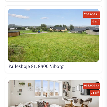
700.000 kr
2
0 m
Palleshøje 81, 8800 Viborg
995.000 kr
2
71 m