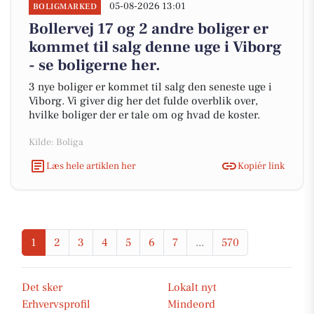
05-08-2026 13:01
BOLIGMARKED
Bollervej 17 og 2 andre boliger er
kommet til salg denne uge i Viborg
- se boligerne her.
3 nye boliger er kommet til salg den seneste uge i
Viborg. Vi giver dig her det fulde overblik over,
hvilke boliger der er tale om og hvad de koster.
Kilde: Boliga
Læs hele artiklen her
Kopiér link
1
2
3
4
5
6
7
...
570
Det sker
Lokalt nyt
Erhvervsprofil
Mindeord