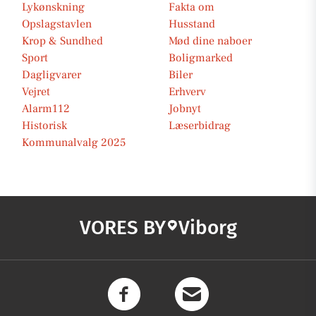
Lykønskning
Fakta om
Opslagstavlen
Husstand
Krop & Sundhed
Mød dine naboer
Sport
Boligmarked
Dagligvarer
Biler
Vejret
Erhverv
Alarm112
Jobnyt
Historisk
Læserbidrag
Kommunalvalg 2025
VORES BY
Viborg