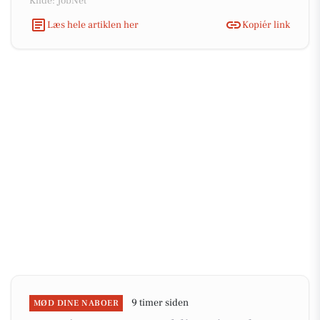
Kilde: JobNet
Læs hele artiklen her
Kopiér link
9 timer siden
MØD DINE NABOER