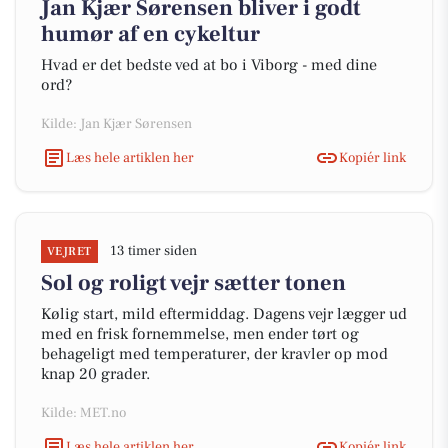
Jan Kjær Sørensen bliver i godt
humør af en cykeltur
Hvad er det bedste ved at bo i Viborg - med dine
ord?
Kilde: Jan Kjær Sørensen
Læs hele artiklen her
Kopiér link
13 timer siden
VEJRET
Sol og roligt vejr sætter tonen
Kølig start, mild eftermiddag. Dagens vejr lægger ud
med en frisk fornemmelse, men ender tørt og
behageligt med temperaturer, der kravler op mod
knap 20 grader.
Kilde: MET.no
Læs hele artiklen her
Kopiér link