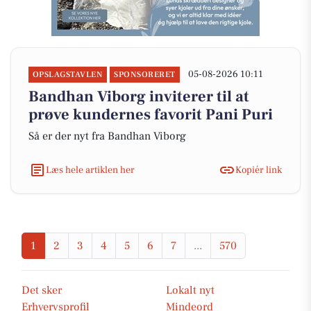
05-08-2026 10:11
OPSLAGSTAVLEN
SPONSORERET
Bandhan Viborg inviterer til at
prøve kundernes favorit Pani Puri
Så er der nyt fra Bandhan Viborg
Læs hele artiklen her
Kopiér link
1
2
3
4
5
6
7
...
570
Det sker
Lokalt nyt
Erhvervsprofil
Mindeord