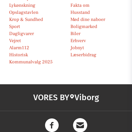
Lykønskning
Fakta om
Opslagstavlen
Husstand
Krop & Sundhed
Mød dine naboer
Sport
Boligmarked
Dagligvarer
Biler
Vejret
Erhverv
Alarm112
Jobnyt
Historisk
Læserbidrag
Kommunalvalg 2025
VORES BY
Viborg