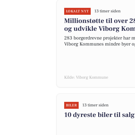
13 timer siden
LOKALT NYT
Millionstøtte til over
og udvikle Viborg Ko
283 borgerdrevne projekter har mo
Viborg Kommunes mindre byer og 
Kilde: Viborg Kommune
13 timer siden
BILER
10 dyreste biler til s