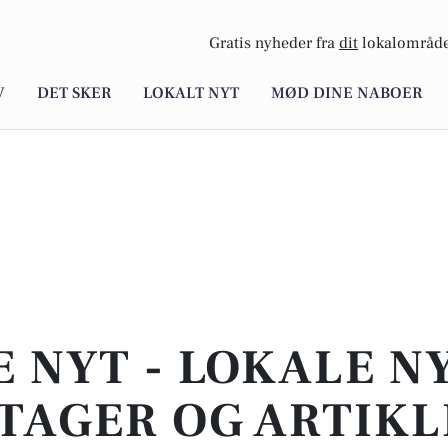
Gratis nyheder fra
dit
lokalområde
V
DET SKER
LOKALT NYT
MØD DINE NABOER
E NYT - LOKALE N
TAGER OG ARTIKL