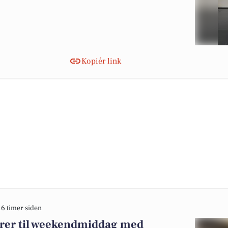
Kopiér link
16 timer siden
erer til weekendmiddag med