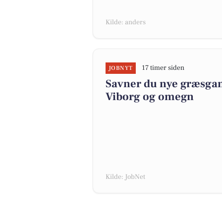
Kilde: anders
17 timer siden
JOBNYT
Savner du nye græsgange
Viborg og omegn
Kilde: JobNet