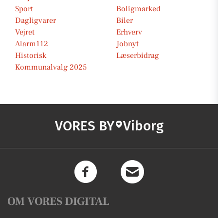
Sport
Boligmarked
Dagligvarer
Biler
Vejret
Erhverv
Alarm112
Jobnyt
Historisk
Læserbidrag
Kommunalvalg 2025
VORES BY
Viborg
OM VORES DIGITAL