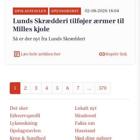
02-08-2026 18:04
OPSLAGSTAVLEN
SPONSORERET
Lunds Skrædderi tilføjer ærmer til
Milles kjole
Så er der nyt fra Lunds Skrædderi
Læs hele artiklen her
Kopiér link
1
2
3
4
5
6
7
...
570
Det sker
Lokalt nyt
Erhvervsprofil
Mindeord
Lykønskning
Fakta om
Opslagstavlen
Husstand
Krop & Sundhed
Mød dine naboer