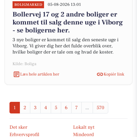
05-08-2026 13:01
BOLIGMARKED
Bollervej 17 og 2 andre boliger er
kommet til salg denne uge i Viborg
- se boligerne her.
3 nye boliger er kommet til salg den seneste uge i
Viborg. Vi giver dig her det fulde overblik over,
hvilke boliger der er tale om og hvad de koster.
Kilde: Boliga
Læs hele artiklen her
Kopiér link
1
2
3
4
5
6
7
...
570
Det sker
Lokalt nyt
Erhvervsprofil
Mindeord