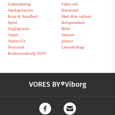
Lykønskning
Fakta om
Opslagstavlen
Husstand
Krop & Sundhed
Mød dine naboer
Sport
Boligmarked
Dagligvarer
Biler
Vejret
Erhverv
Alarm112
Jobnyt
Historisk
Læserbidrag
Kommunalvalg 2025
VORES BY
Viborg