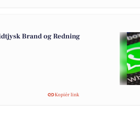
6
idtjysk Brand og Redning
Kopiér link