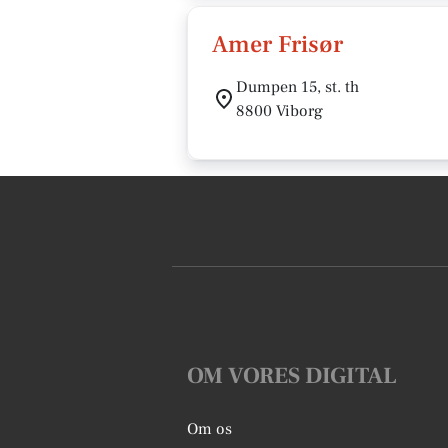
Amer Frisør
Dumpen 15, st. th
8800 Viborg
OM VORES DIGITAL
Om os