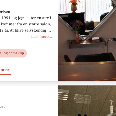
rtsen:
n 1991, og jeg sætter en ære i
g kommer fra en større salon,
17 år. At blive selvstændig er
ønsker mere tid og nærvær
Læs mere...
e- og dameklip
 mere