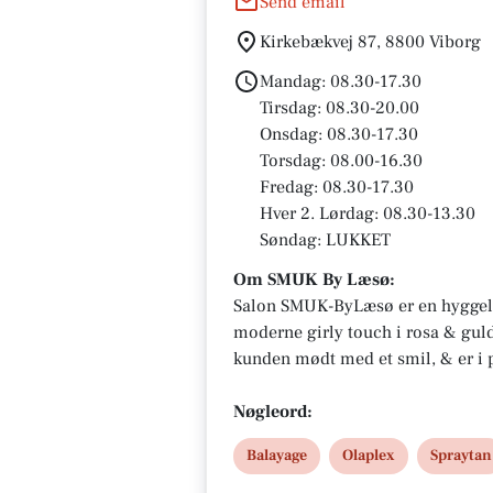
Send email
Kirkebækvej 87, 8800 Viborg
Mandag: 08.30-17.30
Tirsdag: 08.30-20.00
Onsdag: 08.30-17.30
Torsdag: 08.00-16.30
Fredag: 08.30-17.30
Hver 2. Lørdag: 08.30-13.30
Søndag: LUKKET
Om SMUK By Læsø:
Salon SMUK-ByLæsø er en hyggeli
moderne girly touch i rosa & guld 
kunden mødt med et smil, & er i 
elsker vores fag, hvor vi kan få lov
opfylde kundernes ønsker, samt gi
Nøgleord:
der egner sig til håret, & måder at
Balayage
Olaplex
Spraytan