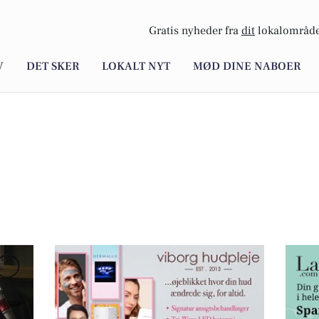
Gratis nyheder fra
dit
lokalområde
V
DET SKER
LOKALT NYT
MØD DINE NABOER