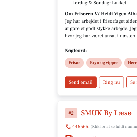
Lørdag & Søndag: Lukket
Om Frisøren V/ Heidi Vigen Albe
Jeg har arbejdet i frisørfaget side
at gøre et godt stykke arbejde. Je
hvor jeg har været ansat i næsten 
det rigtige valg for mig, da jeg 
med min kunder.
Nøgleord:
Frisør
Bryn og vipper
Herr
Send email
Ring nu
Se
SMUK By Læsø
#2
446565..