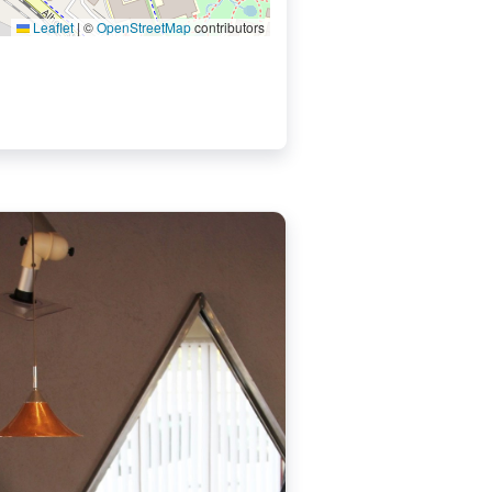
Leaflet
|
©
OpenStreetMap
contributors