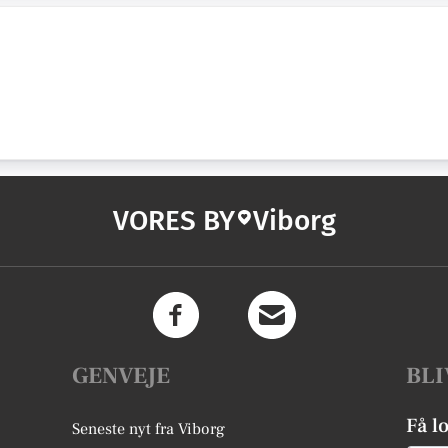
VORES BY
Viborg
GENVEJE
BLI
Få l
Seneste nyt fra Viborg