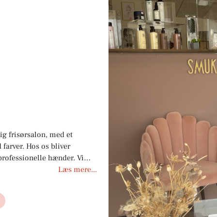
g frisørsalon, med et
farver. Hos os bliver
professionelle hænder. Vi
 til at være kreative &
Læs mere...
ve rådgivning til produkter
 style på.