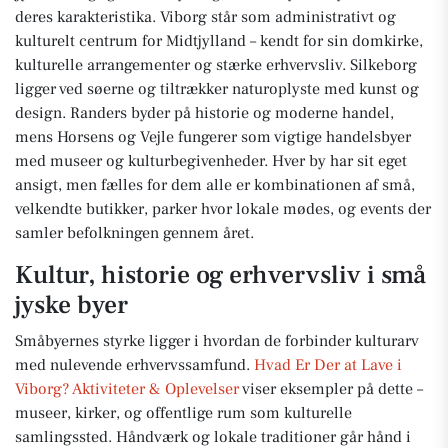
deres karakteristika. Viborg står som administrativt og
kulturelt centrum for Midtjylland – kendt for sin domkirke,
kulturelle arrangementer og stærke erhvervsliv. Silkeborg
ligger ved søerne og tiltrækker naturoplyste med kunst og
design. Randers byder på historie og moderne handel,
mens Horsens og Vejle fungerer som vigtige handelsbyer
med museer og kulturbegivenheder. Hver by har sit eget
ansigt, men fælles for dem alle er kombinationen af små,
velkendte butikker, parker hvor lokale mødes, og events der
samler befolkningen gennem året.
Kultur, historie og erhvervsliv i små
jyske byer
Småbyernes styrke ligger i hvordan de forbinder kulturarv
med nulevende erhvervssamfund.
Hvad Er Der at Lave i
Viborg? Aktiviteter & Oplevelser
viser eksempler på dette –
museer, kirker, og offentlige rum som kulturelle
samlingssted. Håndværk og lokale traditioner går hånd i