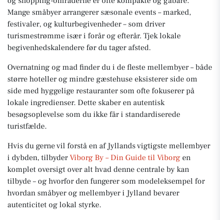
og shopping-områderne er ofte kompakte og gåbare.
Mange småbyer arrangerer sæsonale events – marked,
festivaler, og kulturbegivenheder – som driver
turismestrømme især i forår og efterår. Tjek lokale
begivenhedskalendere før du tager afsted.
Overnatning og mad finder du i de fleste mellembyer – både
større hoteller og mindre gæstehuse eksisterer side om
side med hyggelige restauranter som ofte fokuserer på
lokale ingredienser. Dette skaber en autentisk
besøgsoplevelse som du ikke får i standardiserede
turistfælde.
Hvis du gerne vil forstå en af Jyllands vigtigste mellembyer
i dybden, tilbyder
Viborg By – Din Guide til Viborg
en
komplet oversigt over alt hvad denne centrale by kan
tilbyde – og hvorfor den fungerer som modeleksempel for
hvordan småbyer og mellembyer i Jylland bevarer
autenticitet og lokal styrke.