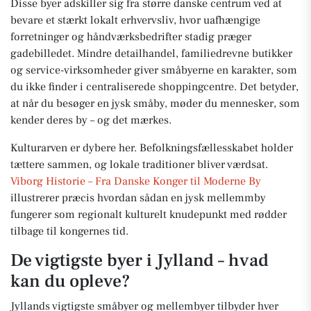
Disse byer adskiller sig fra større danske centrum ved at
bevare et stærkt lokalt erhvervsliv, hvor uafhængige
forretninger og håndværksbedrifter stadig præger
gadebilledet. Mindre detailhandel, familiedrevne butikker
og service-virksomheder giver småbyerne en karakter, som
du ikke finder i centraliserede shoppingcentre. Det betyder,
at når du besøger en jysk småby, møder du mennesker, som
kender deres by – og det mærkes.
Kulturarven er dybere her. Befolkningsfællesskabet holder
tættere sammen, og lokale traditioner bliver værdsat.
Viborg Historie – Fra Danske Konger til Moderne By
illustrerer præcis hvordan sådan en jysk mellemmby
fungerer som regionalt kulturelt knudepunkt med rødder
tilbage til kongernes tid.
De vigtigste byer i Jylland – hvad
kan du opleve?
Jyllands vigtigste småbyer og mellembyer tilbyder hver