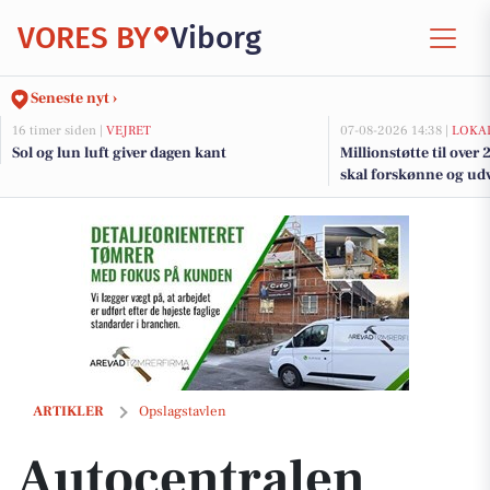
VORES BY
Viborg
Seneste nyt ›
16 timer siden |
VEJRET
07-08-2026 14:38 |
LOKAL
Sol og lun luft giver dagen kant
Millionstøtte til over
skal forskønne og udv
Kommunes mindre b
Autocentralen Viborg inviterer til åbent hus med den nye CUPRA Rav
ARTIKLER
Opslagstavlen
Autocentralen