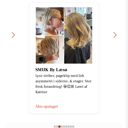
SMUK By Læsø
Lyse striber, pageklip med lidt
asymmetri i siderne, & etager. Stor
frisk forandring! 🤩👏🏼 Lavet af
Katrine
Åbn opslaget