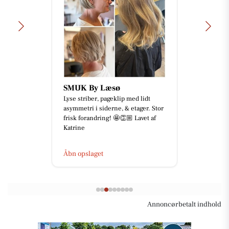
SMUK By Læsø
Lyse striber, pageklip med lidt
asymmetri i siderne, & etager. Stor
frisk forandring! 🤩👏🏼 Lavet af
Katrine
Åbn opslaget
Annoncørbetalt indhold