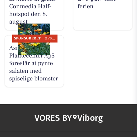
Conmedia Half-
ferien
hotspot den 8.
august
SPONSORERET
OPSLAGSTAVLEN
Asmild
Plantecenter ApS
foreslår at pynte
salaten med
spiselige blomster
VORES BY
Viborg