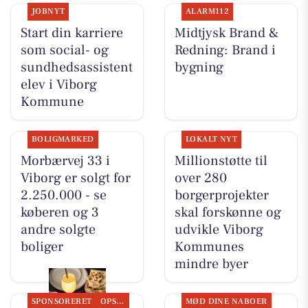
JOBNYT
ALARM112
Start din karriere
Midtjysk Brand &
som social- og
Redning: Brand i
sundhedsassistent
bygning
elev i Viborg
Kommune
BOLIGMARKED
LOKALT NYT
Morbærvej 33 i
Millionstøtte til
Viborg er solgt for
over 280
2.250.000 - se
borgerprojekter
køberen og 3
skal forskønne og
andre solgte
udvikle Viborg
boliger
Kommunes
mindre byer
SPONSORERET
OPSLAGSTAVLEN
MØD DINE NABOER