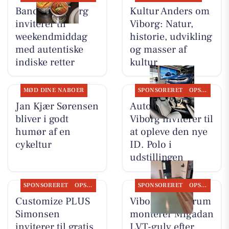
Bandhan Viborg
Kultur Anders om
inviterer til
Viborg: Natur,
weekendmiddag
historie, udvikling
med autentiske
og masser af
indiske retter
kultur
MØD DINE NABOER
SPONSORERET
OPSLAGSTAVLEN
Jan Kjær Sørensen
Autocentralen
bliver i godt
Viborg inviterer til
humør af en
at opleve den nye
cykeltur
ID. Polo i
udstillingen
SPONSORERET
OPSLAGSTAVLEN
SPONSORERET
OPSLAGSTAVLEN
Customize PLUS
Viborg Gulvforum
Simonsen
monterer Migadan
inviterer til gratis
LVT-gulv efter