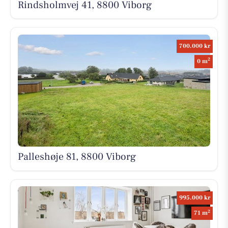
Rindsholmvej 41, 8800 Viborg
700.000 kr
2
0 m
Palleshøje 81, 8800 Viborg
995.000 kr
2
71 m