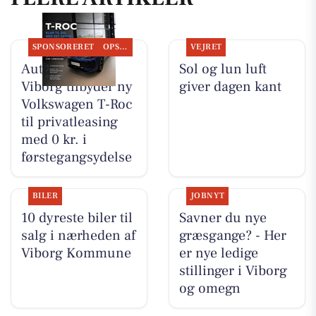
SPONSORERET
OPSLAGSTAVLEN
VEJRET
Autocentralen
Sol og lun luft
Viborg tilbyder ny
giver dagen kant
Volkswagen T-Roc
til privatleasing
med 0 kr. i
førstegangsydelse
BILER
JOBNYT
10 dyreste biler til
Savner du nye
salg i nærheden af
græsgange? - Her
Viborg Kommune
er nye ledige
stillinger i Viborg
og omegn