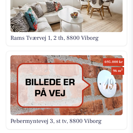
Rams Tværvej 1, 2 th, 8800 Viborg
695.000 kr
2
96 m
Pebermyntevej 3, st tv, 8800 Viborg