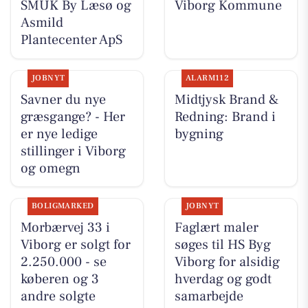
SMUK By Læsø og
Viborg Kommune
Asmild
Plantecenter ApS
JOBNYT
ALARM112
Savner du nye
Midtjysk Brand &
græsgange? - Her
Redning: Brand i
er nye ledige
bygning
stillinger i Viborg
og omegn
BOLIGMARKED
JOBNYT
Morbærvej 33 i
Faglært maler
Viborg er solgt for
søges til HS Byg
2.250.000 - se
Viborg for alsidig
køberen og 3
hverdag og godt
andre solgte
samarbejde