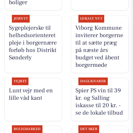
boliger
JOBNYT
LOKALT NYT
Sygeplejerske til
Viborg Kommune
helhedsorienteret
inviterer borgerne
pleje i borgernære
til at sætte præg
forløb hos Distrikt
på næste års
Sønderly
budget ved åbent
borgermøde
VEJRET
DAGLIGVARER
Lunt vejr med en
Spier PS vin til 39
lille våd kant
kr. og Salling
iskasse til 20 kr. -
se de lokale tilbud
BOLIGMARKED
DET SKER