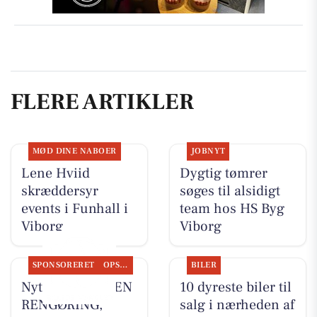
FLERE ARTIKLER
MØD DINE NABOER
JOBNYT
Lene Hviid
Dygtig tømrer
skræddersyr
søges til alsidigt
events i Funhall i
team hos HS Byg
Viborg
Viborg
SPONSORERET
OPSLAGSTAVLEN
BILER
Nyt fra SUVERÆN
10 dyreste biler til
RENGØRING,
salg i nærheden af