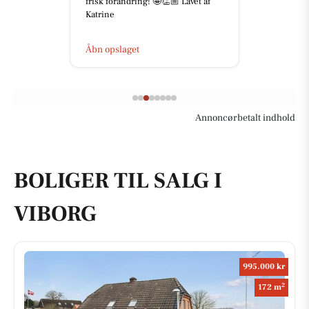
frisk forandring! 🤩👏🏼 Lavet af
Katrine
Åbn opslaget
Annoncørbetalt indhold
BOLIGER TIL SALG I
VIBORG
995.000 kr
2
172 m