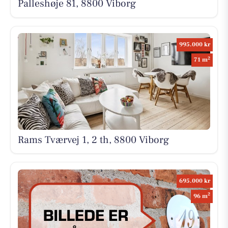
Palleshøje 81, 8800 Viborg
995.000 kr
2
71 m
Rams Tværvej 1, 2 th, 8800 Viborg
695.000 kr
2
96 m