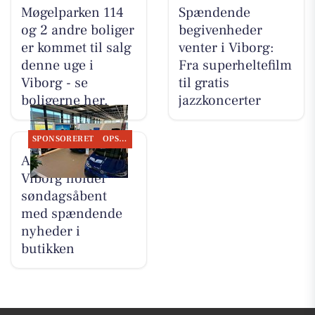
Møgelparken 114
Spændende
og 2 andre boliger
begivenheder
er kommet til salg
venter i Viborg:
denne uge i
Fra superheltefilm
Viborg - se
til gratis
boligerne her.
jazzkoncerter
SPONSORERET
OPSLAGSTAVLEN
Autocentralen
Viborg holder
søndagsåbent
med spændende
nyheder i
butikken