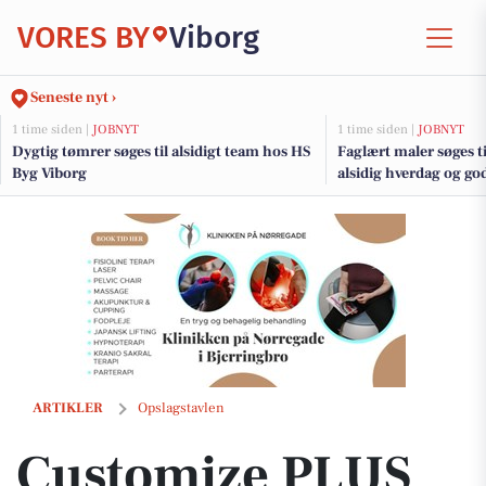
VORES BY
Viborg
Seneste nyt ›
1 time siden |
JOBNYT
1 time siden |
JOBNYT
Dygtig tømrer søges til alsidigt team hos HS
Faglært maler søges t
Byg Viborg
alsidig hverdag og go
Customize PLUS Simonsen holder sommerferie fra 10. juli til 3. aug
ARTIKLER
Opslagstavlen
Customize PLUS