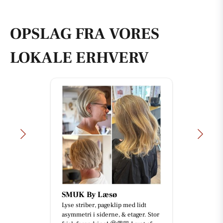
OPSLAG FRA VORES
LOKALE ERHVERV
SMUK By Læsø
Lyse striber, pageklip med lidt
asymmetri i siderne, & etager. Stor