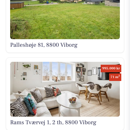
Palleshøje 81, 8800 Viborg
995.000 kr
2
71 m
Rams Tværvej 1, 2 th, 8800 Viborg