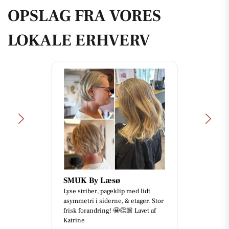
OPSLAG FRA VORES
LOKALE ERHVERV
SMUK By Læsø
Lyse striber, pageklip med lidt
asymmetri i siderne, & etager. Stor
frisk forandring! 🤩👏🏼 Lavet af
Katrine