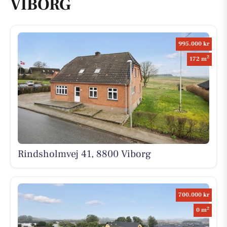
VIBORG
995.000 kr
2
172 m
Rindsholmvej 41, 8800 Viborg
700.000 kr
2
0 m