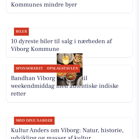
Kommunes mindre byer
BILER
10 dyreste biler til salg i nærheden af
Viborg Kommune
SPONSORERET
OPSLAGSTAVLEN
Bandhan Viborg inviterer til
weekendmiddag med autentiske indiske
retter
MØD DINE NABOER
Kultur Anders om Viborg: Natur, historie,
udvikling og masser af kultur