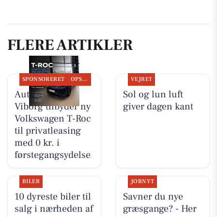
FLERE ARTIKLER
SPONSORERET
OPSLAGSTAVLEN
VEJRET
Autocentralen
Sol og lun luft
Viborg tilbyder ny
giver dagen kant
Volkswagen T-Roc
til privatleasing
med 0 kr. i
førstegangsydelse
BILER
JOBNYT
10 dyreste biler til
Savner du nye
salg i nærheden af
græsgange? - Her