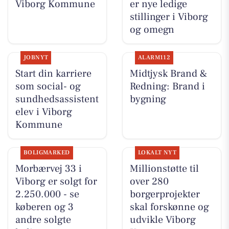
Viborg Kommune
er nye ledige
stillinger i Viborg
og omegn
JOBNYT
ALARM112
Start din karriere
Midtjysk Brand &
som social- og
Redning: Brand i
sundhedsassistent
bygning
elev i Viborg
Kommune
BOLIGMARKED
LOKALT NYT
Morbærvej 33 i
Millionstøtte til
Viborg er solgt for
over 280
2.250.000 - se
borgerprojekter
køberen og 3
skal forskønne og
andre solgte
udvikle Viborg