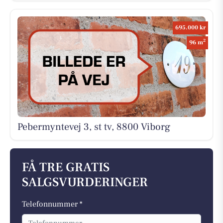
695.000 kr
2
96 m
Pebermyntevej 3, st tv, 8800 Viborg
FÅ TRE GRATIS
SALGSVURDERINGER
Telefonnummer *