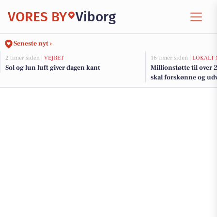
VORES BY
Viborg
Seneste nyt ›
2 timer siden |
VEJRET
16 timer siden |
LOKALT 
Sol og lun luft giver dagen kant
Millionstøtte til over
skal forskønne og udv
Kommunes mindre b