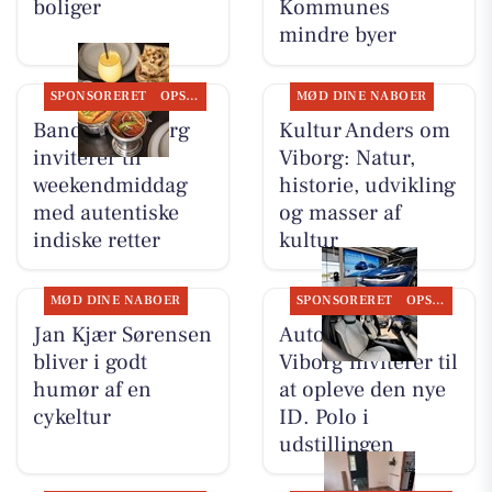
boliger
Kommunes
mindre byer
SPONSORERET
OPSLAGSTAVLEN
MØD DINE NABOER
Bandhan Viborg
Kultur Anders om
inviterer til
Viborg: Natur,
weekendmiddag
historie, udvikling
med autentiske
og masser af
indiske retter
kultur
MØD DINE NABOER
SPONSORERET
OPSLAGSTAVLEN
Jan Kjær Sørensen
Autocentralen
bliver i godt
Viborg inviterer til
humør af en
at opleve den nye
cykeltur
ID. Polo i
udstillingen