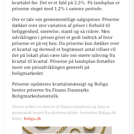
kvartalet før. Det er et fald på 2,3%. På landsplan er
priserne steget med 1,2% i samme periode.
Der er tale om gennemsnitlige salgspriser. Priserne
dækker over stor variation af priser i forhold til
beliggenhed, størrelse, stand og så videre. Men
udviklingen i prisen givet et godt indtryk af hvor
priserne er på vej hen. Da priserne kun dækker over
et kvartal og dermed et begrænset antal villaer vil
der på lokalt plan være tale om større udsving fra
kvartal til kvartal. Priserne på landsplan fortæller
mere om prisudviklingen generelt på
boligmarkedet.
Priserne opdateres kvartalsmæssigt og Boliga
henter priserne fra Finans Danmarks
Boligmarkedsstatistik.
Denne artikel er skrevet af Mattias Sundroos og data er
automatisk hentet fra eksterne kilder, herunder Boliga.dk.
Kilde:
Boliga.dk