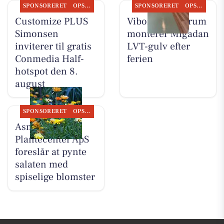
SPONSORERET
OPSLAGSTAVLEN
SPONSORERET
OPSLAGSTAVLEN
Customize PLUS
Viborg Gulvforum
Simonsen
monterer Migadan
inviterer til gratis
LVT-gulv efter
Conmedia Half-
ferien
hotspot den 8.
august
SPONSORERET
OPSLAGSTAVLEN
Asmild
Plantecenter ApS
foreslår at pynte
salaten med
spiselige blomster