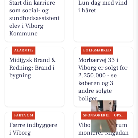
Start din karriere
Lun dag med vind
som social- og
i håret
sundhedsassistent
elev i Viborg
Kommune
ALARM112
BOLIGMARKED
Midtjysk Brand &
Morbærvej 33 i
Redning: Brand i
Viborg er solgt for
bygning
2.250.000 - se
køberen og 3
andre solgte
boliger
FAKTA OM
SPONSORERET
OPSLAGSTAVLEN
Færre indbyggere
Viborg Gulvforum
i Viborg
monterer Migadan