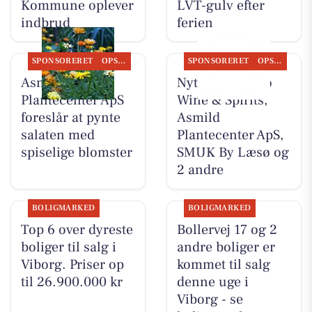
Kommune oplever
LVT-gulv efter
indbrud
ferien
SPONSORERET
OPSLAGSTAVLEN
SPONSORERET
OPSLAGSTAVLEN
Asmild
Nyt fra Lahvino
Plantecenter ApS
Wine & Spirits,
foreslår at pynte
Asmild
salaten med
Plantecenter ApS,
spiselige blomster
SMUK By Læsø og
2 andre
BOLIGMARKED
BOLIGMARKED
Top 6 over dyreste
Bollervej 17 og 2
boliger til salg i
andre boliger er
Viborg. Priser op
kommet til salg
til 26.900.000 kr
denne uge i
Viborg - se