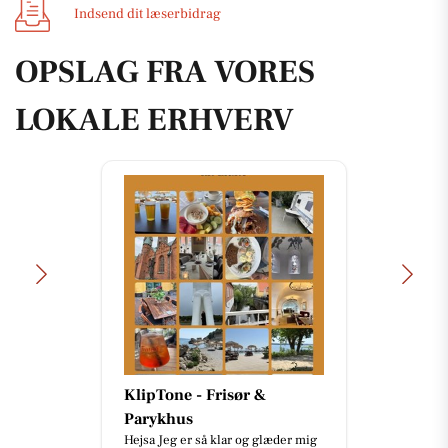
Indsend dit læserbidrag
OPSLAG FRA VORES
LOKALE ERHVERV
Bandhan Viborg
🥣 Har du prøvet en af vores
kunders favoritter? ✨ Pani Puri er