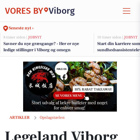
VORES BY
Viborg
Seneste nyt ›
8 timer siden |
JOBNYT
10 timer siden |
JOBNYT
Savner du nye græsgange? - Her er nye
Start din karriere som
ledige stillinger i Viborg og omegn
sundhedsassistentel
Legeland Viborg gør lejrturen uforglemmelig med sjov og overnatning
ARTIKLER
Opslagstavlen
Legeland Viborg