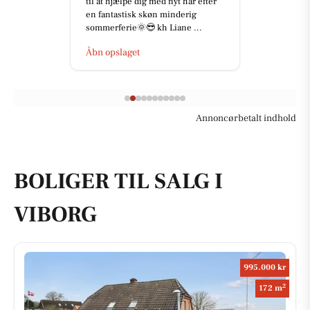
specialitet, der byder på en ...
Åbn opslaget
Annoncørbetalt indhold
BOLIGER TIL SALG I
VIBORG
995.000 kr
2
172 m