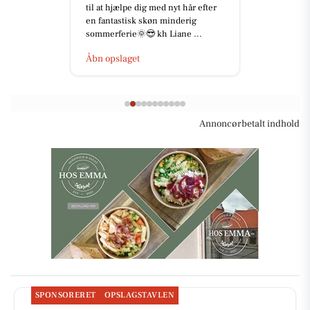
en klassisk indisk street food-
specialitet, der byder på en ...
Åbn opslaget
Annoncørbetalt indhold
SPONSORERET
OPSLAGSTAVLEN