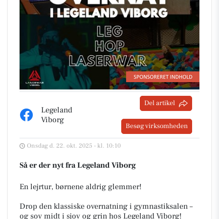
Del artikel
Legeland
Viborg
Besøg virksomheden
Onsdag d. 22. okt. 2025 - kl. 10:10
Så er der nyt fra Legeland Viborg
En lejrtur, børnene aldrig glemmer!
Drop den klassiske overnatning i gymnastiksalen –
og sov midt i sjov og grin hos Legeland Viborg!