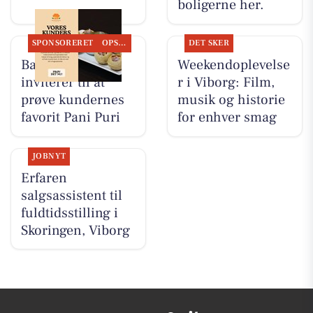
boligerne her.
SPONSORERET
OPSLAGSTAVLEN
DET SKER
Bandhan Viborg
Weekendoplevelse
inviterer til at
r i Viborg: Film,
prøve kundernes
musik og historie
favorit Pani Puri
for enhver smag
JOBNYT
Erfaren
salgsassistent til
fuldtidsstilling i
Skoringen, Viborg