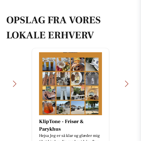
OPSLAG FRA VORES
LOKALE ERHVERV
Bandhan Viborg
🥣 Har du prøvet en af vores
kunders favoritter? ✨ Pani Puri er
en klassisk indisk street food-