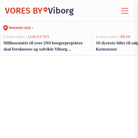
VORES BY
Viborg
Seneste nyt ›
6 timer siden |
LOKALT NYT
6 timer siden |
BILER
Millionstøtte til over 280 borgerprojekter
10 dyreste biler til s
skal forskønne og udvikle Viborg
Kommune
Kommunes mindre byer