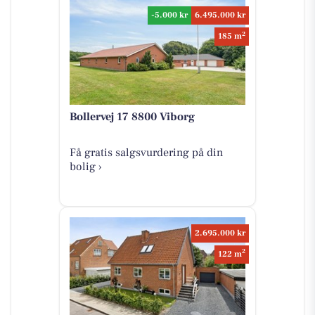
-5.000 kr
6.495.000 kr
2
185 m
Bollervej 17 8800 Viborg
Få gratis salgsvurdering på din
bolig ›
2.695.000 kr
2
122 m