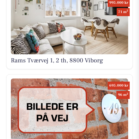
995.000 kr
2
71 m
Rams Tværvej 1, 2 th, 8800 Viborg
695.000 kr
2
96 m