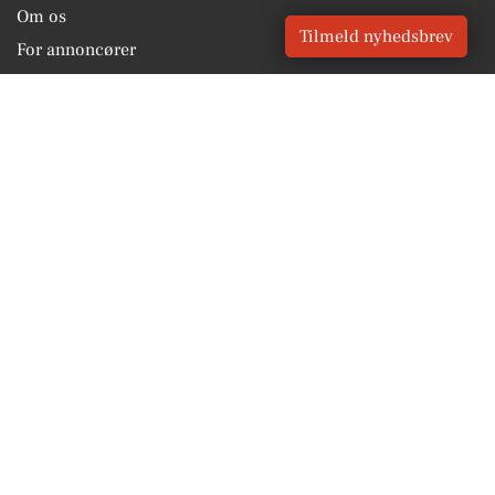
Om os
Tilmeld nyhedsbrev
For annoncører
Vilkår og Privatlivspolitik
Kontakt VORES Digital
Administrer samtykke
GENVEJE
Seneste nyt fra Viborg
Vores lokale erhverv
Kalenderen for Viborg
Fakta om Viborg
Erhvervsartikler
Viborg Kommune
Få en gratis salgsvurdering