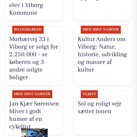
elev i Viborg
Kommune
BOLIGMARKED
MØD DINE NABOER
Morbærvej 33 i
Kultur Anders om
Viborg er solgt for
Viborg: Natur,
2.250.000 - se
historie, udvikling
køberen og 3
og masser af
andre solgte
kultur
boliger
MØD DINE NABOER
VEJRET
Jan Kjær Sørensen
Sol og roligt vejr
bliver i godt
sætter tonen
humør af en
cykeltur