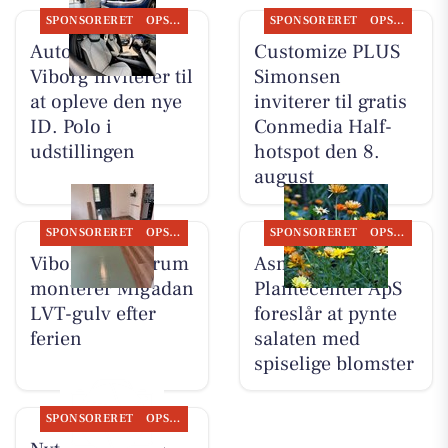
SPONSORERET
OPSLAGSTAVLEN
SPONSORERET
OPSLAGSTAVLEN
Autocentralen
Customize PLUS
Viborg inviterer til
Simonsen
at opleve den nye
inviterer til gratis
ID. Polo i
Conmedia Half-
udstillingen
hotspot den 8.
august
SPONSORERET
OPSLAGSTAVLEN
SPONSORERET
OPSLAGSTAVLEN
Viborg Gulvforum
Asmild
monterer Migadan
Plantecenter ApS
LVT-gulv efter
foreslår at pynte
ferien
salaten med
spiselige blomster
SPONSORERET
OPSLAGSTAVLEN