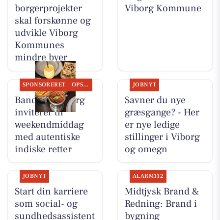
borgerprojekter
Viborg Kommune
skal forskønne og
udvikle Viborg
Kommunes
mindre byer
SPONSORERET
OPSLAGSTAVLEN
JOBNYT
Bandhan Viborg
Savner du nye
inviterer til
græsgange? - Her
weekendmiddag
er nye ledige
med autentiske
stillinger i Viborg
indiske retter
og omegn
JOBNYT
ALARM112
Start din karriere
Midtjysk Brand &
som social- og
Redning: Brand i
sundhedsassistent
bygning