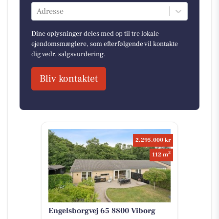
Adresse
Dine oplysninger deles med op til tre lokale
ejendomsmæglere, som efterfølgende vil kontakte
dig vedr. salgsvurdering.
Bliv kontaktet
2.295.000 kr
2
112 m
Engelsborgvej 65 8800 Viborg