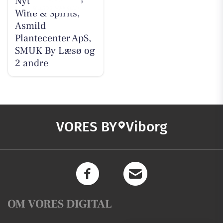
Nyt fra Lahvino
Wine & Spirits,
Asmild
Plantecenter ApS,
SMUK By Læsø og
2 andre
VORES BY
Viborg
OM VORES DIGITAL