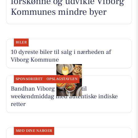
forskønne og udvikle Viborg
Kommunes mindre byer
BILER
10 dyreste biler til salg i nærheden af
Viborg Kommune
SPONSORERET
OPSLAGSTAVLEN
Bandhan Viborg inviterer til
weekendmiddag med autentiske indiske
retter
MØD DINE NABOER