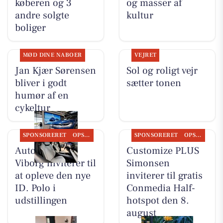
køberen og 3
og masser af
andre solgte
kultur
boliger
MØD DINE NABOER
VEJRET
Jan Kjær Sørensen
Sol og roligt vejr
bliver i godt
sætter tonen
humør af en
cykeltur
SPONSORERET
OPSLAGSTAVLEN
SPONSORERET
OPSLAGSTAVLEN
Autocentralen
Customize PLUS
Viborg inviterer til
Simonsen
at opleve den nye
inviterer til gratis
ID. Polo i
Conmedia Half-
udstillingen
hotspot den 8.
august