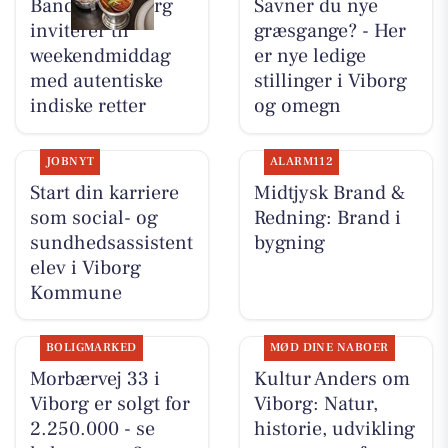
Bandhan Viborg
Savner du nye
inviterer til
græsgange? - Her
weekendmiddag
er nye ledige
med autentiske
stillinger i Viborg
indiske retter
og omegn
JOBNYT
ALARM112
Start din karriere
Midtjysk Brand &
som social- og
Redning: Brand i
sundhedsassistent
bygning
elev i Viborg
Kommune
BOLIGMARKED
MØD DINE NABOER
Morbærvej 33 i
Kultur Anders om
Viborg er solgt for
Viborg: Natur,
2.250.000 - se
historie, udvikling