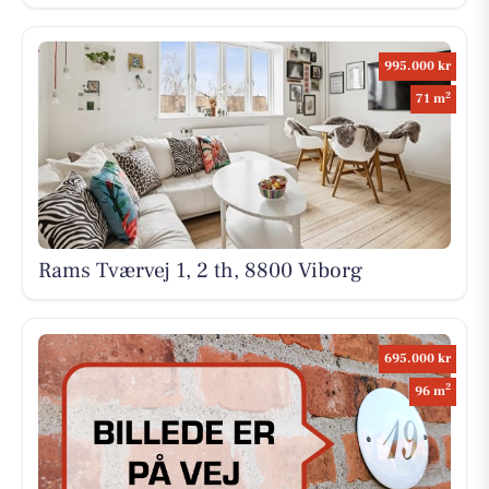
995.000 kr
2
71 m
Rams Tværvej 1, 2 th, 8800 Viborg
695.000 kr
2
96 m