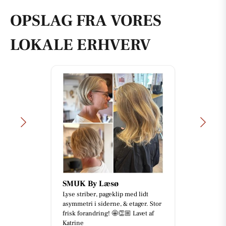
OPSLAG FRA VORES
LOKALE ERHVERV
SMUK By Læsø
Lyse striber, pageklip med lidt
asymmetri i siderne, & etager. Stor
frisk forandring! 🤩👏🏼 Lavet af
Katrine