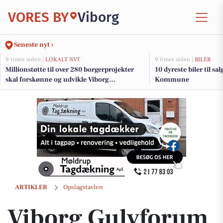
VORES BY
Viborg
Seneste nyt ›
9 timer siden |
LOKALT NYT
9 timer siden |
BILER
Millionstøtte til over 280 borgerprojekter
10 dyreste biler til s
skal forskønne og udvikle Viborg
Kommune
Kommunes mindre byer
Viborg Gulvforum renoverer trapper med slidstærk vinyl
ARTIKLER
Opslagstavlen
Viborg Gulvforum