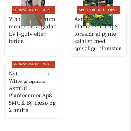
SPONSORERET
OPSLAGSTAVLEN
SPONSORERET
OPSLAGSTAVLEN
Viborg Gulvforum
Asmild
monterer Migadan
Plantecenter ApS
LVT-gulv efter
foreslår at pynte
ferien
salaten med
spiselige blomster
SPONSORERET
OPSLAGSTAVLEN
Nyt fra Lahvino
Wine & Spirits,
Asmild
Plantecenter ApS,
SMUK By Læsø og
2 andre