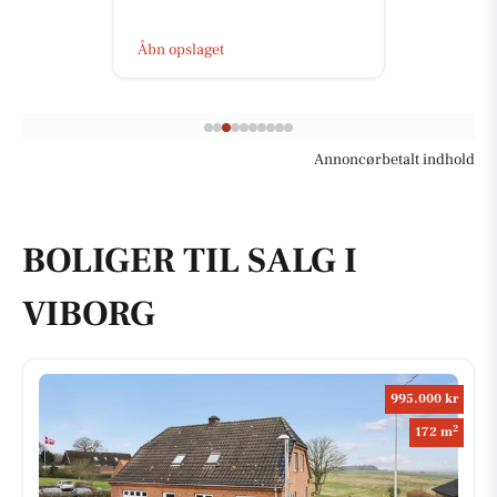
Åbn opslaget
Annoncørbetalt indhold
BOLIGER TIL SALG I
VIBORG
995.000 kr
2
172 m