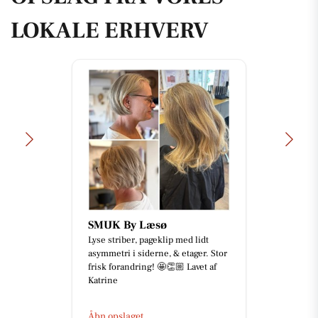
LOKALE ERHVERV
SMUK By Læsø
Lyse striber, pageklip med lidt
asymmetri i siderne, & etager. Stor
frisk forandring! 🤩👏🏼 Lavet af
Katrine
Åbn opslaget