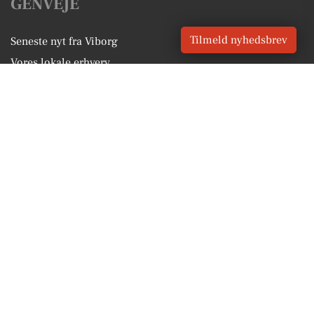
GENVEJE
Tilmeld nyhedsbrev
Seneste nyt fra Viborg
Vores lokale erhverv
Kalenderen for Viborg
Fakta om Viborg
Erhvervsartikler
Viborg Kommune
Få en gratis salgsvurdering
Sponsoreret indhold
Alt om Viborg
Vores Digital © 2026
Kontakt VORES Digital