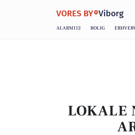
VORES BY
Viborg
ALARM112
BOLIG
ERHVER
LOKALE 
A