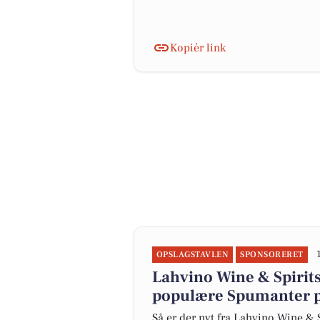
Kopiér link
OPSLAGSTAVLEN
SPONSORERET
Lahvino Wine & Spirits
populære Spumanter p
Så er der nyt fra Lahvino Wine & S