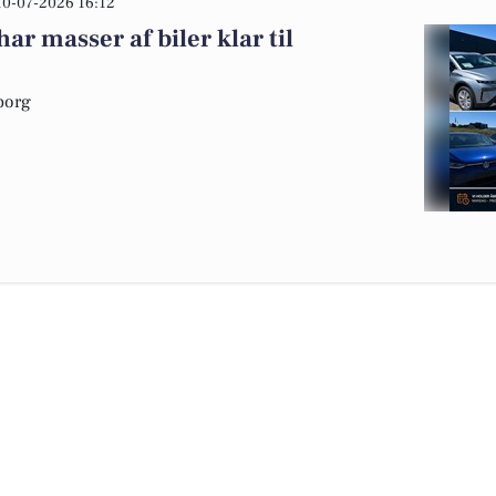
10-07-2026 16:12
r masser af biler klar til
iborg