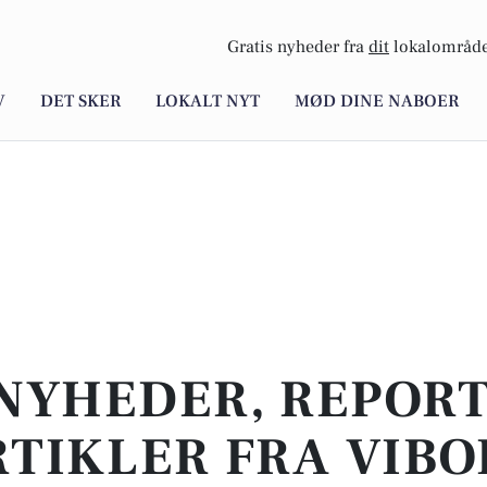
Gratis nyheder fra
dit
lokalområde
V
DET SKER
LOKALT NYT
MØD DINE NABOER
NYHEDER, REPOR
RTIKLER FRA VIBO