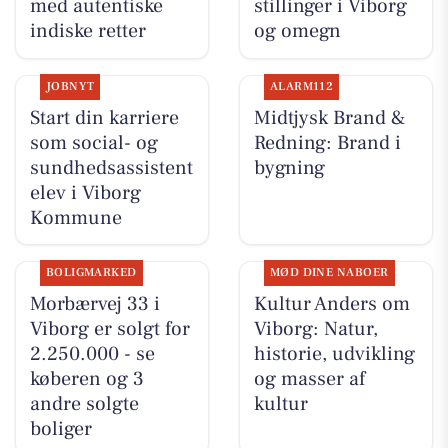
med autentiske
stillinger i Viborg
indiske retter
og omegn
JOBNYT
ALARM112
Start din karriere
Midtjysk Brand &
som social- og
Redning: Brand i
sundhedsassistent
bygning
elev i Viborg
Kommune
BOLIGMARKED
MØD DINE NABOER
Morbærvej 33 i
Kultur Anders om
Viborg er solgt for
Viborg: Natur,
2.250.000 - se
historie, udvikling
køberen og 3
og masser af
andre solgte
kultur
boliger