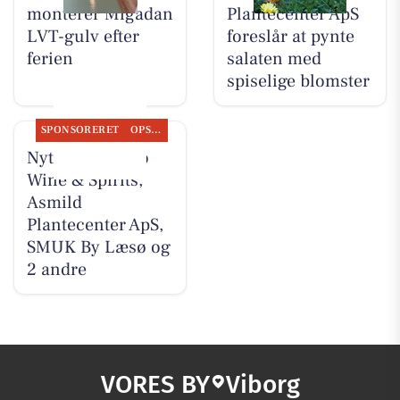
monterer Migadan
Plantecenter ApS
LVT-gulv efter
foreslår at pynte
ferien
salaten med
spiselige blomster
SPONSORERET
OPSLAGSTAVLEN
Nyt fra Lahvino
Wine & Spirits,
Asmild
Plantecenter ApS,
SMUK By Læsø og
2 andre
VORES BY
Viborg