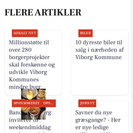
FLERE ARTIKLER
LOKALT NYT
BILER
Millionstøtte til
10 dyreste biler til
over 280
salg i nærheden af
borgerprojekter
Viborg Kommune
skal forskønne og
udvikle Viborg
Kommunes
mindre byer
SPONSORERET
OPSLAGSTAVLEN
JOBNYT
Bandhan Viborg
Savner du nye
inviterer til
græsgange? - Her
weekendmiddag
er nye ledige