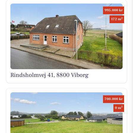
995.000 kr
2
172 m
Rindsholmvej 41, 8800 Viborg
700.000 kr
2
0 m