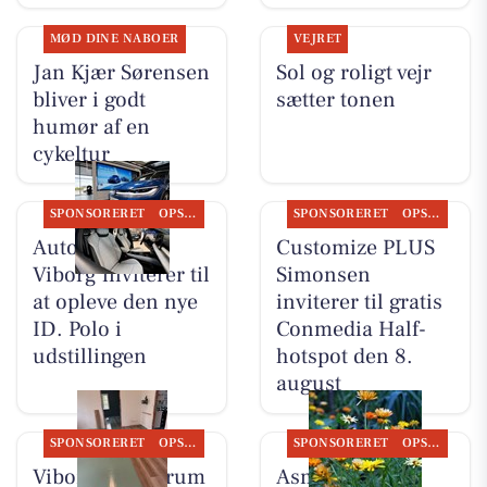
MØD DINE NABOER
VEJRET
Jan Kjær Sørensen
Sol og roligt vejr
bliver i godt
sætter tonen
humør af en
cykeltur
SPONSORERET
OPSLAGSTAVLEN
SPONSORERET
OPSLAGSTAVLEN
Autocentralen
Customize PLUS
Viborg inviterer til
Simonsen
at opleve den nye
inviterer til gratis
ID. Polo i
Conmedia Half-
udstillingen
hotspot den 8.
august
SPONSORERET
OPSLAGSTAVLEN
SPONSORERET
OPSLAGSTAVLEN
Viborg Gulvforum
Asmild