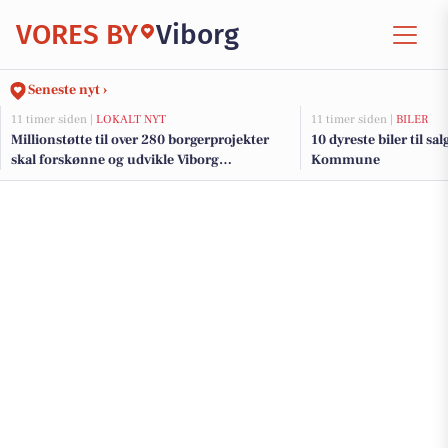
VORES BY
Viborg
Seneste nyt ›
11 timer siden |
LOKALT NYT
11 timer siden |
BILER
Millionstøtte til over 280 borgerprojekter
10 dyreste biler til s
skal forskønne og udvikle Viborg
Kommune
Kommunes mindre byer