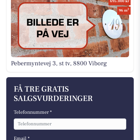
695.000 kr
2
96 m
Pebermyntevej 3, st tv, 8800 Viborg
FÅ TRE GRATIS
SALGSVURDERINGER
Telefonnummer *
Email *