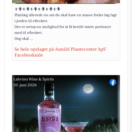
🌷🪻🌷🪻🌷🪻🌷🪻🌷🪻🌷🪻
Planlæg allerede nu om du skal have en masse forårs løg lagt
i jorden til efteråret.
Der er netop nu mulighed for at få bestilt større portioner
med til efteråret.
Dog skal ...
Se hele opslaget på Asmild Plantecenter ApS’
Facebookside
Lahvino Wine & Spirits
10. juni 2026