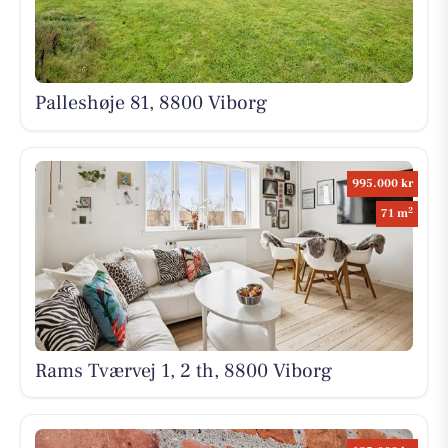
Palleshøje 81, 8800 Viborg
995.000 kr
2
71 m
Rams Tværvej 1, 2 th, 8800 Viborg