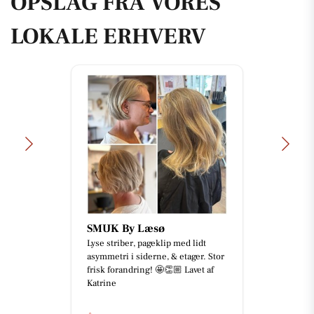
OPSLAG FRA VORES
LOKALE ERHVERV
SMUK By Læsø
Lyse striber, pageklip med lidt
asymmetri i siderne, & etager. Stor
frisk forandring! 🤩👏🏼 Lavet af
Katrine