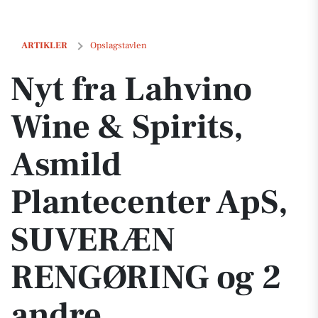
Nyt fra Lahvino Wine & Spirits, Asmild Plantecenter ApS, SUVERÆN
ARTIKLER
Opslagstavlen
Nyt fra Lahvino
Wine & Spirits,
Asmild
Plantecenter ApS,
SUVERÆN
RENGØRING og 2
andre