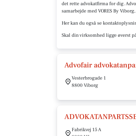
det rette advokatfirma for dig. Advok
samarbejde med VORES By Viborg, og 
Her kan du også se kontaktoplysnin
Skal din virksomhed ligge øverst p
Advofair advokatanpar
Vesterbrogade 1
8800 Viborg
ADVOKATANPARTSSE
Fabrikvej 15 A