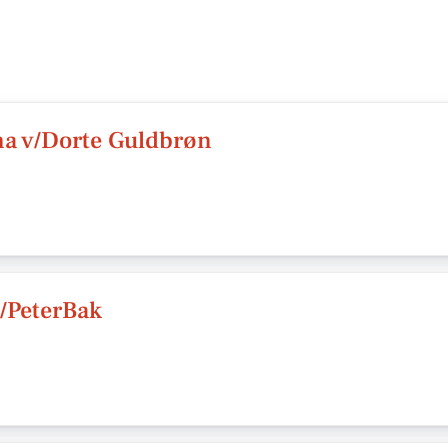
a v/Dorte Guldbrøn
v/PeterBak