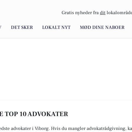
Gratis nyheder fra
dit
lokalområde
V
DET SKER
LOKALT NYT
MØD DINE NABOER
SE TOP 10 ADVOKATER
edste advokater i Viborg. Hvis du mangler advokatrådgivning, kan