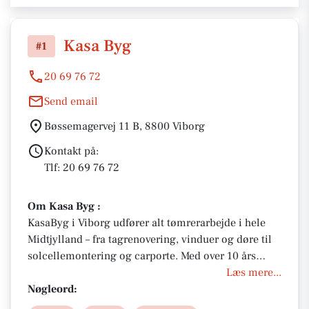
Kasa Byg
#1
20 69 76 72
Send email
Bøssemagervej 11 B, 8800 Viborg
Kontakt på:
Tlf: 20 69 76 72
Om Kasa Byg :
KasaByg i Viborg udfører alt tømrerarbejde i hele
Midtjylland – fra tagrenovering, vinduer og døre til
solcellemontering og carporte. Med over 10 års
erfaring leverer tømrermester Kasper Sandberg
Læs mere...
professionelt håndværk og personlig rådgivning til
Nøgleord:
både private og erhverv. Kontakt KasaByg for et