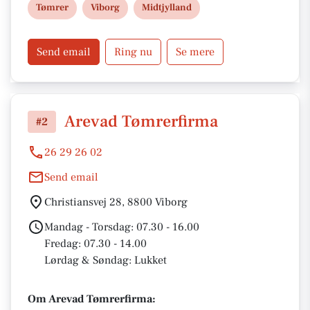
Tømrer
Viborg
Midtjylland
gratis og uforpligtende tilbud.
Send email
Ring nu
Se mere
Arevad Tømrerfirma
#2
26 29 26 02
Send email
Christiansvej 28, 8800 Viborg
Mandag - Torsdag: 07.30 - 16.00
Fredag: 07.30 - 14.00
Lørdag & Søndag: Lukket
Om Arevad Tømrerfirma: