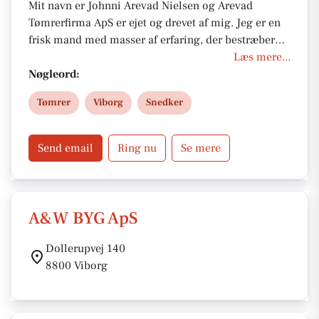
Mit navn er Johnni Arevad Nielsen og Arevad
Tømrerfirma ApS er ejet og drevet af mig. Jeg er en
frisk mand med masser af erfaring, der bestræber
mig efter at yde den bedst mulige service til mine
Læs mere...
kunder. Jeg tilbyder løsninger skræddersyet til netop
Nøgleord:
dit behov og dine ønsker. Alt arbejde udføres med
Tømrer
Viborg
Snedker
stor faglig stolthed, så både kunden og jeg selv kan
være stolte af det færdige resultat.
Send email
Ring nu
Se mere
A&W BYG ApS
Dollerupvej 140
8800 Viborg