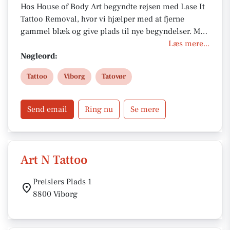
Hos House of Body Art begyndte rejsen med Lase It
Tattoo Removal, hvor vi hjælper med at fjerne
gammel blæk og give plads til nye begyndelser. Med
Pierce It tilbyder vi sikre og stilfulde piercinger, og i
Læs mere...
vores tattoo studio skaber dygtige tatovører unikke
Nøgleord:
tatoveringer, der holder hele livet.
Tattoo
Viborg
Tatovør
Send email
Ring nu
Se mere
Art N Tattoo
Preislers Plads 1
8800 Viborg