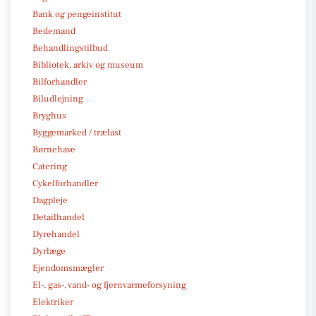
Bank og pengeinstitut
Bedemand
Behandlingstilbud
Bibliotek, arkiv og museum
Bilforhandler
Biludlejning
Bryghus
Byggemarked / trælast
Børnehave
Catering
Cykelforhandler
Dagpleje
Detailhandel
Dyrehandel
Dyrlæge
Ejendomsmægler
El-, gas-, vand- og fjernvarmeforsyning
Elektriker