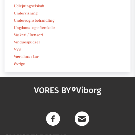
Udlejningselskab
Undervisning
Undervognsbehandling
Ungdoms- og efterskole
Vaskeri / Renseri
Vinduespudser
VVS
Værtshus / bar
Øvrige
VORES BY
Viborg